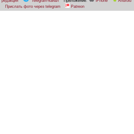
редакция
Telegram-канал
Приложение:
iPhone
Android
Прислать фото через telegram
Patreon