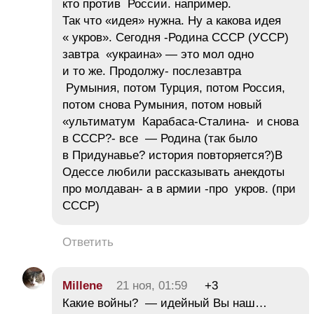
кто против России. например.
Так что «идея» нужна. Ну а какова идея
« укров». Сегодня -Родина СССР (УССР)
завтра «украина» — это мол одно
и то же. Продолжу- послезавтра
Румыния, потом Турция, потом Россия,
потом снова Румыния, потом новый
«ультиматум Карабаса-Сталина- и снова
в СССР?- все — Родина (так было
в Придунавье? история повторяется?)В
Одессе любили рассказывать анекдоты
про молдаван- а в армии -про укров. (при
СССР)
Ответить
Millene
21 ноя, 01:59
+3
Какие войны? — идейный Вы наш…