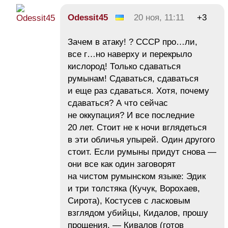
Odessit45
20 ноя, 11:11
+3
Зачем в атаку! ? СССР про…ли,
все г…но наверху и перекрыло
кислород! Только сдаваться
румынам! Сдаваться, сдаваться
и еще раз сдаваться. Хотя, почему
сдаваться? А что сейчас
не оккупация? И все последние
20 лет. Стоит не к ночи вглядеться
в эти обличья упырей. Один другого
стоит. Если румыны придут снова —
они все как один заговорят
на чистом румынском языке: Эдик
и три толстяка (Кучук, Ворохаев,
Сирота), Костусев с ласковым
взглядом убийцы, Кидалов, прошу
прощения, — Кивалов (готов