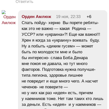
Ответить
Орден Амлюж
19 ноя, 22:33
+6
Спать пойду- херню Вы порете ребяты-
как это не важно — какая Родина —
УССР? или «украина»?! Еще как важно!!!
Хрен я когда за «украину» воевать буду.
Ну а побыть «диким гусем» — может
быть по молодости мне и было
бы интересно- слава Боба Денара
мне покоя не давала, но тут много
факторов. Подготовка нужна получше-
типа легиона, здоровье лишнее
не повредит и еще много чего. А насчет
чеченов- не поверите —
но у них как раз «идея» есть, причем
у наемников тоже. Нет там таких кто лишь
за деньги. Есть «идея» и у наемников —