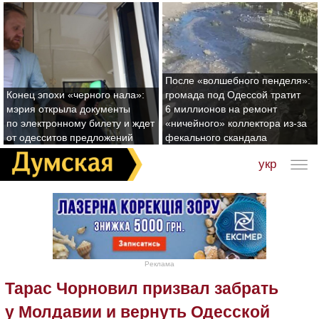
После «волшебного пенделя»:
Конец эпохи «черного нала»:
громада под Одессой тратит
мэрия открыла документы
6 миллионов на ремонт
по электронному билету и ждет
«ничейного» коллектора из-за
от одесситов предложений
фекального скандала
укр
Реклама
Тарас Чорновил призвал забрать
у Молдавии и вернуть Одесской