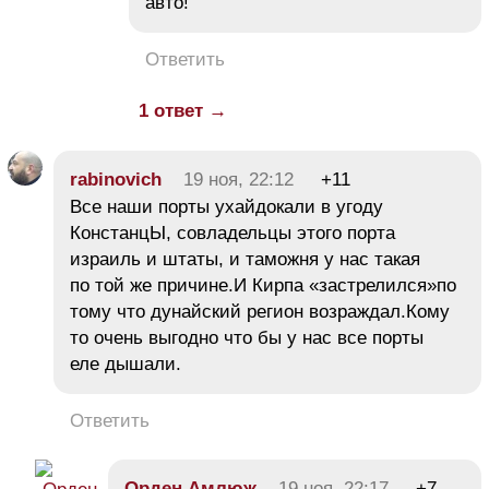
авто!
Ответить
1 ответ →
rabinovich
19 ноя, 22:12
+11
Все наши порты ухайдокали в угоду
КонстанцЫ, совладельцы этого порта
израиль и штаты, и таможня у нас такая
по той же причине.И Кирпа «застрелился»по
тому что дунайский регион возраждал.Кому
то очень выгодно что бы у нас все порты
еле дышали.
Ответить
Орден Амлюж
19 ноя, 22:17
+7