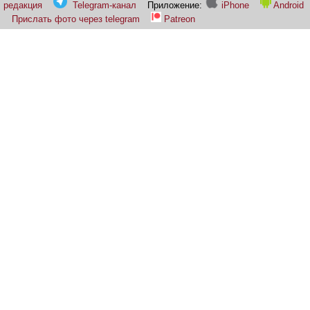
редакция
Telegram-канал
Приложение:
iPhone
Android
Прислать фото через telegram
Patreon