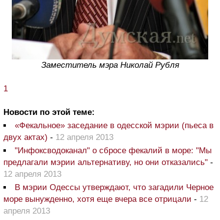
Заместитель мэра Николай Рубля
1
Новости по этой теме:
«Фекальное» заседание в одесской мэрии (пьеса в
двух актах)
-
12 апреля 2013
"Инфоксводоканал" о сбросе фекалий в море: "Мы
предлагали мэрии альтернативу, но они отказались"
-
12 апреля 2013
В мэрии Одессы утверждают, что загадили Черное
море вынужденно, хотя еще вчера все отрицали
-
12
апреля 2013