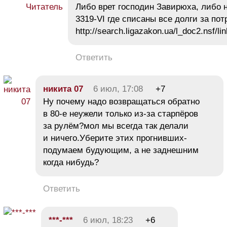
Либо врет господин Завирюха, либо н
3319-VI где списаны все долги за пот
http://search.ligazakon.ua/l_doc2.nsf/
Ответить
никита 07
6 июл, 17:08
+7
Ну почему надо возвращаться обратно
в 80-е неужели только из-за старпёров
за рулём?мол мы всегда так делали
и ничего.Уберите этих прогнивших-
подумаем будующим, а не заднешним
когда нибудь?
Ответить
***-***
6 июл, 18:23
+6