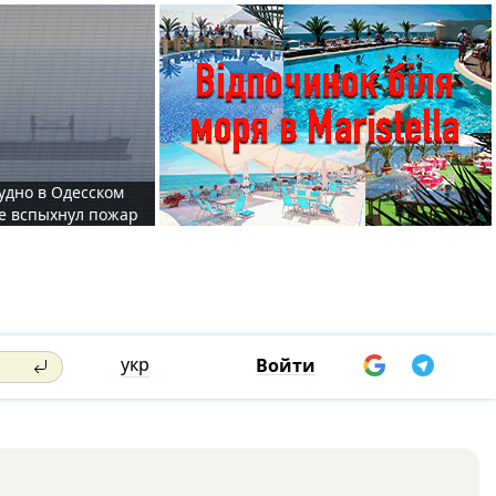
судно в Одесском
те вспыхнул пожар
укр
Войти