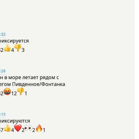
:32
фиксируется
32
4
3
:26
н в море летает рядом с
егом Пивденное/Фонтанка
32
12
1
:15
фиксируются
47
4
2
2
1