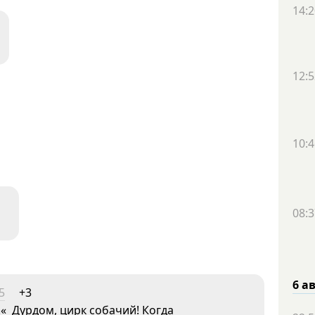
14:2
12:5
10:4
08:3
6 а
5
+3
« Дурдом, цирк собачий! Когда