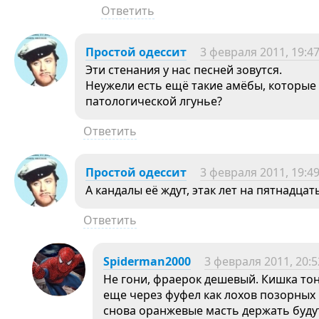
Ответить
Простой одессит
3 февраля 2011, 19:4
Эти стенания у нас песней зовутся.
Неужели есть ещё такие амёбы, которые
патологической лгунье?
Ответить
Простой одессит
3 февраля 2011, 19:4
А кандалы её ждут, этак лет на пятнадцат
Ответить
Spiderman2000
3 февраля 2011, 20:5
Не гони, фраерок дешевый. Кишка то
еще через фуфел как лохов позорных 
снова оранжевые масть держать будут