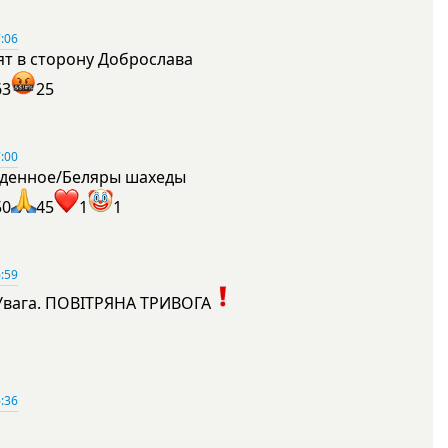
:06
ят в сторону Доброслава
63
25
:00
денное/Беляры шахеды
50
45
1
1
:59
Увага. ПОВІТРЯНА ТРИВОГА
1
:36