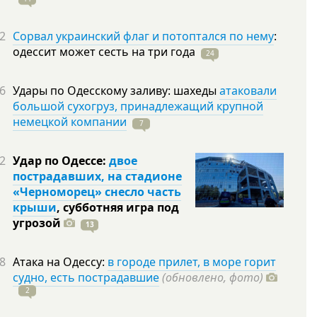
2
Сорвал украинский флаг и потоптался по нему
:
одессит может сесть на три
года
24
6
Удары по Одесскому заливу: шахеды
атаковали
большой сухогруз, принадлежащий крупной
немецкой компании
7
2
Удар по Одессе:
двое
пострадавших, на стадионе
«Черноморец» снесло часть
крыши
, субботняя игра под
угрозой
13
8
Атака на Одессу:
в городе прилет, в море горит
судно, есть пострадавшие
(обновлено, фото)
2