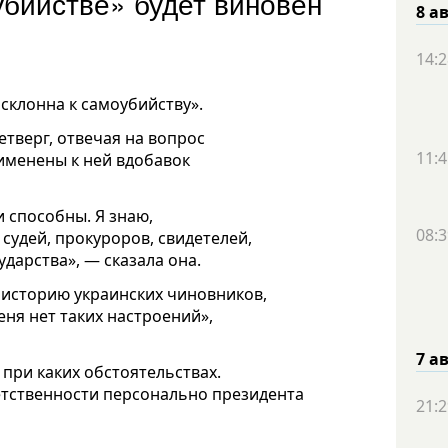
бийстве» будет виновен
8 а
14:2
склонна к самоубийству».
етверг, отвечая на вопрос
11:4
именены к ней вдобавок
и способны. Я знаю,
08:3
судей, прокуроров, свидетелей,
дарства», — сказала она.
ю историю украинских чиновников,
меня нет таких настроений»,
7 а
при каких обстоятельствах.
ветственности персонально президента
21:2