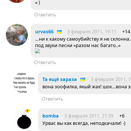
« )
Ответить
urvas66
3 февраля 2011, 19:11
+14
…ни к какому самоубийству я не склонна
под звуки песни «разом нас багато..»
Ответить
Та ещё зараза
3 февраля 2011, 1
вона зоофилка, якый жах! шок…вона 
Ответить
bomba
3 февраля 2011, 21:39
+6
Урвас вы как всегда, неподкачали! -)