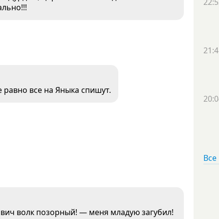
22:5
льно!!!
21:4
 равно все на Яныка спишут.
20:0
Все
ович волк позорный! — меня младую загубил!