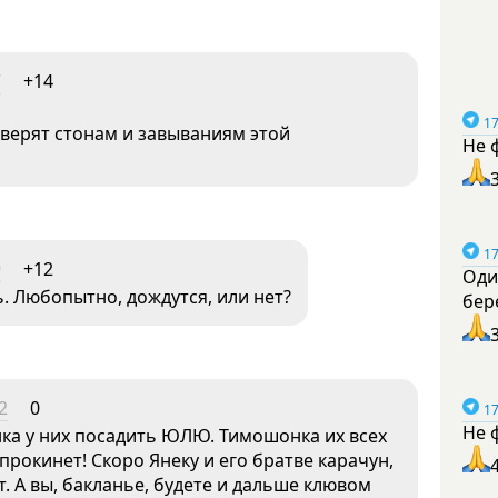
7
+14
17
 верят стонам и завываниям этой
Не 
17
9
+12
Оди
ь. Любопытно, дождутся, или нет?
бер
2
0
17
Не 
нка у них посадить ЮЛЮ. Тимошонка их всех
прокинет! Скоро Янеку и его братве карачун,
. А вы, бакланье, будете и дальше клювом