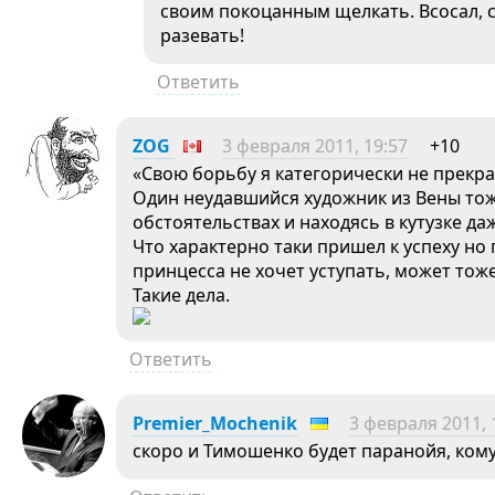
своим покоцанным щелкать. Всосал, 
разевать!
Ответить
ZOG
3 февраля 2011, 19:57
+10
«Свою борьбу я категорически не прекра
Один неудавшийся художник из Вены тож
обстоятельствах и находясь в кутузке д
Что характерно таки пришел к успеху но 
принцесса не хочет уступать, может тож
Такие дела.
Ответить
Premier_Mochenik
3 февраля 2011, 
скоро и Тимошенко будет паранойя, кому 