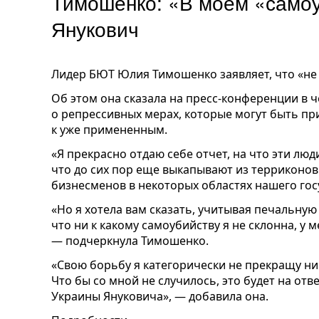
Тимошенко: «В моем «самоу
Янукович
Лидер БЮТ Юлия Тимошенко заявляет, что «не 
Об этом она сказала на пресс-конференции в ч
о репрессивных мерах, которые могут быть пр
к уже примененным.
«Я прекрасно отдаю себе отчет, на что эти люд
что до сих пор еще выкапывают из терриконов 
бизнесменов в некоторых областях нашего госу
«Но я хотела вам сказать, учитывая печальну
что ни к какому самоубийству я не склонна, у 
— подчеркнула Тимошенко.
«Свою борьбу я категорически не прекращу ни 
Что бы со мной не случилось, это будет на от
Украины Януковича», — добавила она.