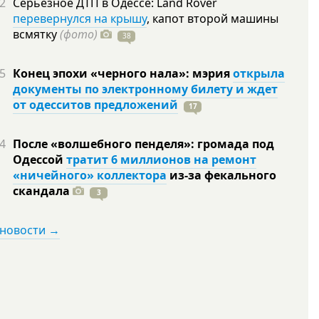
2
Серьезное ДТП в Одессе: Land Rover
перевернулся на крышу
, капот второй машины
всмятку
(фото)
38
5
Конец эпохи «черного нала»: мэрия
открыла
документы по электронному билету и ждет
от одесситов предложений
17
4
После «волшебного пенделя»: громада под
Одессой
тратит 6 миллионов на ремонт
«ничейного» коллектора
из-за фекального
скандала
3
 новости →