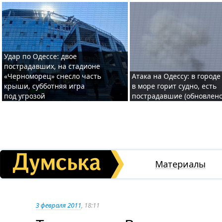
Удар по Одессе: двое
пострадавших, на стадионе
«Черноморец» снесло часть
Атака на Одессу: в городе
крыши, субботняя игра
в море горит судно, есть
под угрозой
пострадавшие (обновлено
Материалы
3 февраля 2011
, 18:11