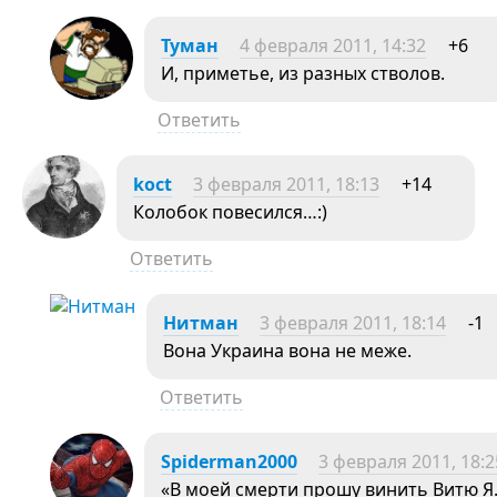
Туман
4 февраля 2011, 14:32
+6
И, приметье, из разных стволов.
Ответить
koct
3 февраля 2011, 18:13
+14
Колобок повесился…:)
Ответить
Нитман
3 февраля 2011, 18:14
-1
Вона Украина вона не меже.
Ответить
Spiderman2000
3 февраля 2011, 18:2
«В моей смерти прошу винить Витю Я.