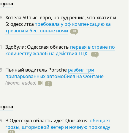
вгуста
8
Хотела 50 тыс. евро, но суд решил, что хватит и
5: одесситка
требовала у рф компенсацию за
тревоги и бессонные ночи
10
1
Здобули: Одесская область
первая в стране по
количеству жалоб на действия ТЦК
7
9
Пьяный водитель Porsche
разбил три
припаркованных автомобиля на Фонтане
(фото, видео)
7
вгуста
9
В Одесскую область идет Quiriakus:
обещает
грозы, штормовой ветер и ночную прохладу
11