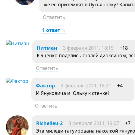
же ее приземлят в Лукьяновку? Капита
Ответить
1 ответ →
Нитман
3 февраля 2011, 18:19
+18
Ющенко поделись с юлей диоксином, все
Ответить
Фактор
3 февраля 2011, 18:31
+4
И Януковича и Юльку к стенке!
Ответить
Richelieu-2
3 февраля 2011, 19:07
+7
Эта миледи татуирована наколкой «янук