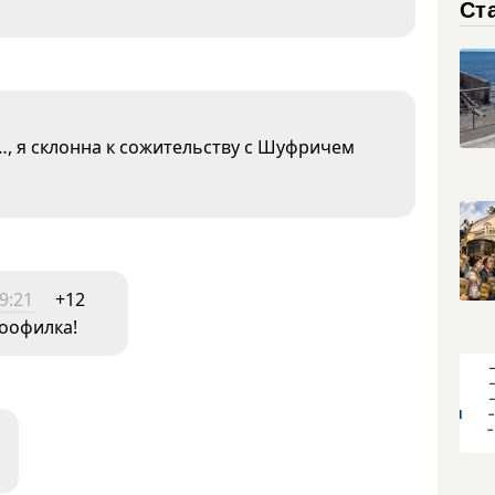
Ст
…, я склонна к сожительству с Шуфричем
9:21
+12
зоофилка!