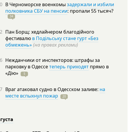
0
В Черноморске военкомы
задержали и избили
полковника СБУ на пенсии
: пропали 55
тысяч?
34
2
Пан Борщ: хедлайнером благодійного
фестивалю
в Подільську стане гурт «Без
обмежень»
(на правах реклами)
6
Нежданчики от инспекторов: штрафы за
парковку в Одессе
теперь приходят
прямо в
«Дію»
5
7
Враг атаковал судно в Одесском заливе:
на
месте вспыхнул пожар
20
вгуста