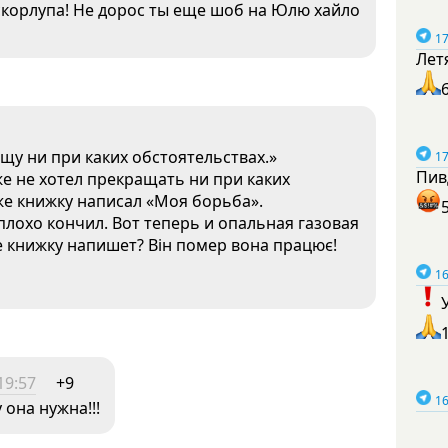
скорлупа! Не дорос ты еще шоб на Юлю хайло
17
Лет
щу ни при каких обстоятельствах.»
17
Пив
е не хотел прекращать ни при каких
аже книжку написал «Моя борьба».
плохо кончил. Вот теперь и опальная газовая
е книжку напишет? Він помер вона працює!
16
19:57
+9
16
она нужна!!!