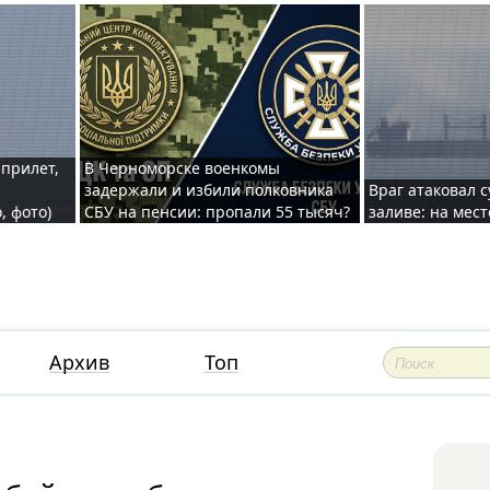
 прилет,
В Черноморске военкомы
задержали и избили полковника
Враг атаковал 
, фото)
СБУ на пенсии: пропали 55 тысяч?
заливе: на мес
Архив
Топ