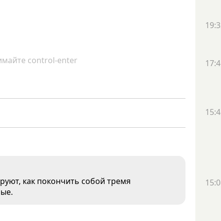
19:3
майте control-enter
17:4
15:4
руют, как покончить собой тремя
15:0
ные.