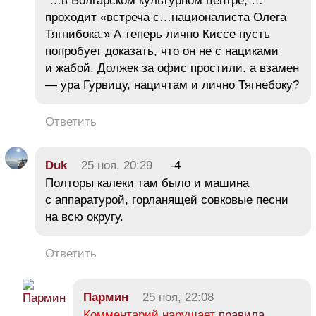
"…в Болгарском культурном центре, …
проходит «встреча с…националиста Олега
Тягнибока.» А теперь лично Киссе пусть
попробует доказать, что он не с нациками
и жабой. Должек за офис простили. а взамен
— ура Гурвицу, нацичтам и лично Тягнебоку?
Ответить
Duk
25 ноя, 20:29
-4
Полторы калеки там было и машина
с аппаратурой, горланящей совковые песни
на всю округу.
Ответить
Пармин
25 ноя, 22:08
Комментарий нарушает
правила