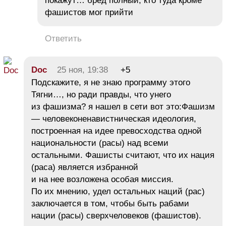
покажут… бред полный, кто туда кроме
фашистов мог прийти
Ответить
Doc
25 ноя, 19:38
+5
Подскажите, я не знаю программу этого
Тягни…, но ради правды, что унего
из фашизма? я нашел в сети вот это:Фашизм
— человеконенавистническая идеология,
построенная на идее превосходства одной
национальности (расы) над всеми
остальными. Фашисты считают, что их нация
(раса) является избранной
и на нее возложена особая миссия.
По их мнению, удел остальных наций (рас)
заключается в том, чтобы быть рабами
нации (расы) сверхчеловеков (фашистов).