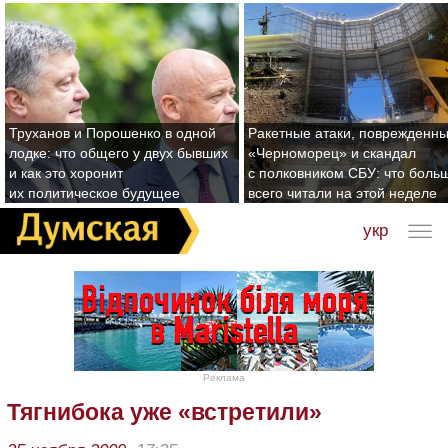
Труханов и Порошенко в одной
Ракетные атаки, поврежденн
лодке: что общего у двух бывших
«Черноморец» и скандал
и как это хоронит
с полковником СБУ: что боль
их политическое будущее
всего читали на этой неделе
укр
Реклама
Тягнибока уже «встретили»