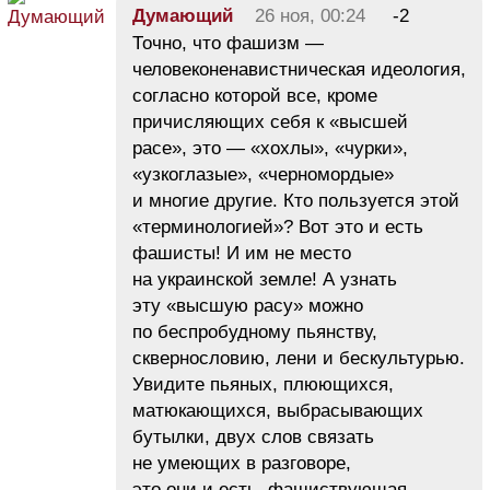
Думающий
26 ноя, 00:24
-2
Точно, что фашизм —
человеконенавистническая идеология,
согласно которой все, кроме
причисляющих себя к «высшей
расе», это — «хохлы», «чурки»,
«узкоглазые», «черномордые»
и многие другие. Кто пользуется этой
«терминологией»? Вот это и есть
фашисты! И им не место
на украинской земле! А узнать
эту «высшую расу» можно
по беспробудному пьянству,
сквернословию, лени и бескультурью.
Увидите пьяных, плюющихся,
матюкающихся, выбрасывающих
бутылки, двух слов связать
не умеющих в разговоре,
это они и есть, фашиствующая