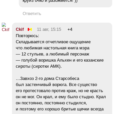
круиз очко и разожмется! ))
Ответить
Ckif
11 авг, 15:15
+4
Повторюсь:
Складывается отчетливое ощущение
что любимая настольная книга мэра
— 12 стульев, а любимый персонаж
— голубой воришка Альхен и его казанские
сироты (сиротки АМК).
…Завхоз 2-го дома Старсобеса
был застенчивый ворюга. Все существо
его протестовало против краж, но не красть
он не мог. Он крал, и ему было стыдно. Крал
он постоянно, постоянно стыдился,
и поэтому его хорошо бритые щечки всегда