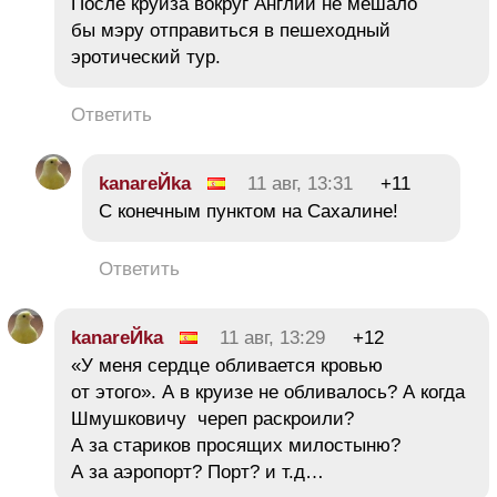
После круиза вокруг Англии не мешало
бы мэру отправиться в пешеходный
эротический тур.
Ответить
kanareЙka
11 авг, 13:31
+11
С конечным пунктом на Сахалине!
Ответить
kanareЙka
11 авг, 13:29
+12
«У меня сердце обливается кровью
от этого». А в круизе не обливалось? А когда
Шмушковичу череп раскроили?
А за стариков просящих милостыню?
А за аэропорт? Порт? и т.д…