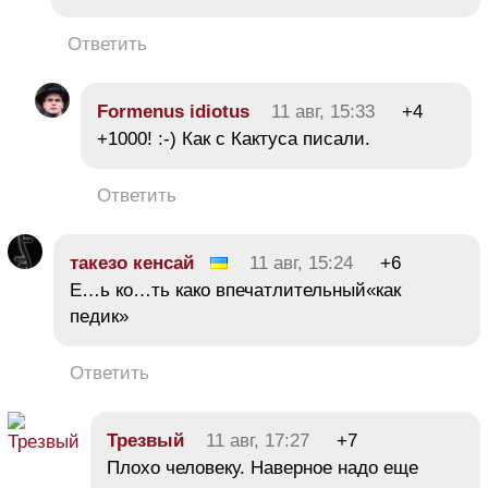
Ответить
Formenus idiotus
11 авг, 15:33
+4
+1000! :-) Как с Кактуса писали.
Ответить
такезо кенсай
11 авг, 15:24
+6
Е…ь ко…ть како впечатлительный«как
педик»
Ответить
Трезвый
11 авг, 17:27
+7
Плохо человеку. Наверное надо еще