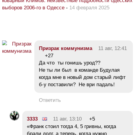
коварный Климов: неизвестные подробности одесских
выборов 2006-го в Одессе
-
14 февраля 2025
Призрак коммунизма
11 авг, 12:41
+27
Да что ты гонишь урод??
Не ты ли был в команде Будулая
когда мне в новый дом старый лифт
б-у поставили? Не ври падаль!
Ответить
3333
11 авг, 13:10
+5
«Франк стоил тогда 4, 5 гривны, когда
брали долг, а теперь, когда нужно