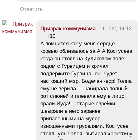
Ответить
Призрак коммунизма
11 авг, 14:12
+10
А помнится как у меня сердце
кровью обливалось за А.А.Костусева
когда он стоял на Куликовом поле
рядом с Гурвицем и кричал
поддержите Гурвица- он будет
настоящий мэр, Боделан -вор! Толпа
ему не верила — набирала полный
рот слюней и плевала ему в лицо,
орали Иуда!! , старые еврейки
швыряли в него заранее
припасенными на мусор
изношенными труселями. Костусев
стоял- улыбался, вытирал харкотину