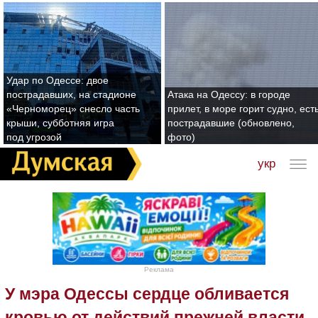
Удар по Одессе: двое
пострадавших, на стадионе
Атака на Одессу: в городе
«Черноморец» снесло часть
прилет, в море горит судно, ест
крыши, субботняя игра
пострадавшие (обновлено,
под угрозой
фото)
укр
Реклама
У мэра Одессы сердце обливается
кровью от действий прежней власти