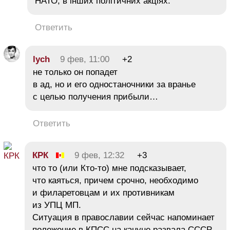
НАТО, в інших політичних акціях.
Ответить
lych
9 фев, 11:00
+2
не только он попадет
в ад, но и его одностаночники за вранье
с целью получения прибыли…
Ответить
КРК
9 фев, 12:32
+3
что то (или Кто-то) мне подсказывает,
что каяться, причем срочно, необходимо
и филаретовцам и их противникам
из УПЦ МП.
Ситуация в православии сейчас напоминает
положение в КПСС на кануне развала СССР.