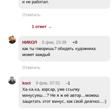
и не работал.
Ответить
1 ответ →
НИКОЛ
8 фев, 23:39
+8
как ты говоришь? обидеть художника
может каждый
Ответить
koct
9 фев, 07:51
-1
Ха-ха-ха, корсар, уже ссылку
минусуеш…? Не я ж её автор…можеш
защитать этот минус, как свой диагноз…:)