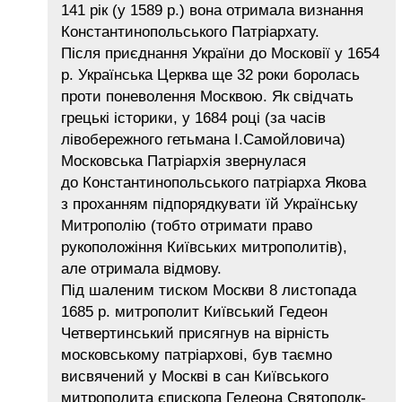
141 рік (у 1589 р.) вона отримала визнання
Константинопольського Патріархату.
Після приєднання України до Московії у 1654
р. Українська Церква ще 32 роки боролась
проти поневолення Москвою. Як свідчать
грецькі історики, у 1684 році (за часів
лівобережного гетьмана I.Самойловича)
Московська Патріархія звернулася
до Константинопольського патріарха Якова
з проханням підпорядкувати їй Українську
Митрополію (тобто отримати право
рукоположіння Київських митрополитів),
але отримала відмову.
Під шаленим тиском Москви 8 листопада
1685 р. митрополит Київський Гедеон
Четвертинський присягнув на вірність
московському патріархові, був таємно
висвячений у Москві в сан Київського
митрополита єпископа Гедеона Святополк-