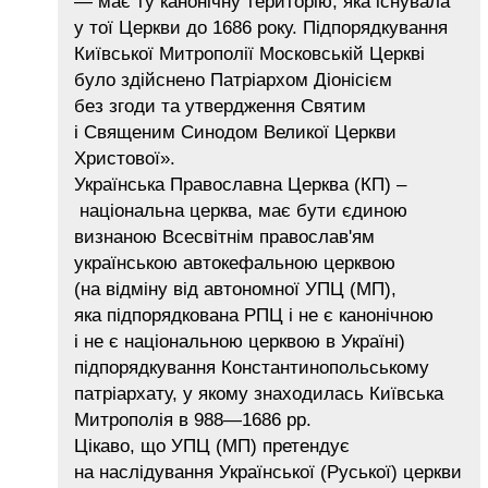
— має ту канонічну територію, яка існувала
у тої Церкви до 1686 року. Підпорядкування
Київської Митрополії Московській Церкві
було здійснено Патріархом Діонісієм
без згоди та утвердження Святим
і Священим Синодом Великої Церкви
Христової».
Українська Православна Церква (КП) –
національна церква, має бути єдиною
визнаною Всесвітнім православ'ям
українською автокефальною церквою
(на відміну від автономної УПЦ (МП),
яка підпорядкована РПЦ і не є канонічною
і не є національною церквою в Україні)
підпорядкування Константинопольському
патріархату, у якому знаходилась Київська
Митрополія в 988—1686 рр.
Цікаво, що УПЦ (МП) претендує
на наслідування Української (Руської) церкви