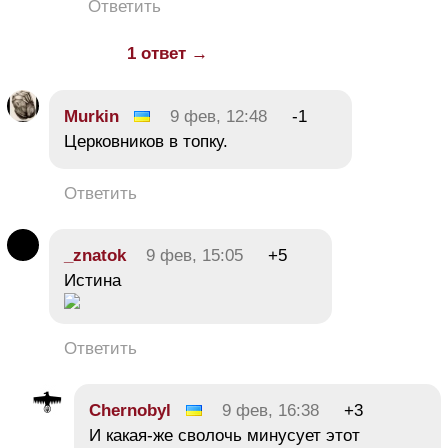
Ответить
1 ответ →
Murkin
9 фев, 12:48
-1
Церковников в топку.
Ответить
_znatok
9 фев, 15:05
+5
Истина
Ответить
Chernobyl
9 фев, 16:38
+3
И какая-же сволочь минусует этот