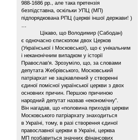
988-1686 рр., але така претензія
безпідставна, оскільки УПЦ (МП)
підпорядкована РПЦ (церкві іншої держави! )
…
Цікаво, що Володимир (Сабодан)
є одночасно єпископом двох Церков
(Української і Московської), що є унікальним
і неканонічним випадком у історії
Православ'я. Зрозуміло, що, за словами
депутата Жебрівського, Московський
патріархат не зацікавлений у створенні
єдиної помісної української церкви з двох
основних причин. Першою причиною
народний депутат назвав «економічну”.
Він нагадав, що «половина приходів церкви
Московського патріархату знаходиться
в Україні, тому, в разі створення єдиної
православної церкви в Україні, церква
МП позбавиться значних фінансових