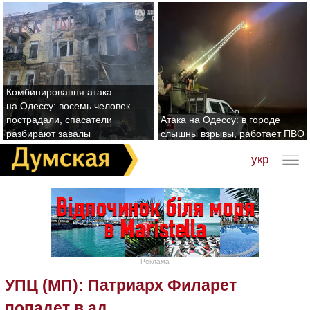
Комбинировання атака
на Одессу: восемь человек
пострадали, спасатели
Атака на Одессу: в городе
разбирают завалы
слышны взрывы, работает ПВО
укр
Реклама
УПЦ (МП): Патриарх Филарет
попадет в ад