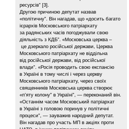
ресурсів” [3].
Другою причиною депутат назвав
«політичну”. Він нагадав, що «досить багато
ієрархів Московського патріархату
за радянських часів погоджували свою
діяльність з КДБ”. «Московська церква –
це дзеркало російської держави, Церква
Московського патріархату не віддільна
від російської держави, від російської
влади”. «Росія проводить свою експансію
в Україні в тому числі і через церкву
Московського патріархату, через своїх
священників Московська церква створює
«п’яту колону” в Україні”, — переконаний він.
«Останнім часом Московський патріархат
в Україні з головою поринув у політичні
процеси”, — зауважив народний депутат.
Він нагадав про участь МП в акціях проти