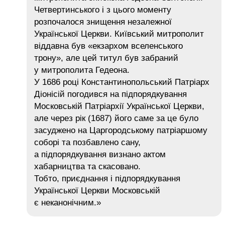
Четвертинського і з цього моменту
розпочалося знищення незалежної
Української Церкви. Київський митрополит
віддавна був «екзархом вселенського
трону», але цей титул був забраний
у митрополита Гедеона.
У 1686 році Константинопольський Патріарх
Діонісій погодився на підпорядкування
Московській Патріархії Української Церкви,
але через рік (1687) його саме за це було
засуджено на Царгородському патріаршому
соборі та позбавлено сану,
а підпорядкування визнано актом
хабарництва та скасовано.
Тобто, приєднання і підпорядкування
Української Церкви Московській
є неканонічним.»