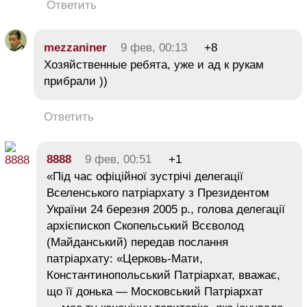
Ответить
mezzaniner
9 фев, 00:13
+8
Хозяйственные ребята, уже и ад к рукам
прибрали ))
Ответить
8888
9 фев, 00:51
+1
«Під час офіційної зустрічі делегації
Вселенського патріархату з Президентом
України 24 березня 2005 р., голова делегації
архієпископ Скопельський Всєволод
(Майданський) передав послання
патріархату: «Церковь-Мати,
Константинопольський Патріархат, вважає,
що її донька — Московський Патріархат