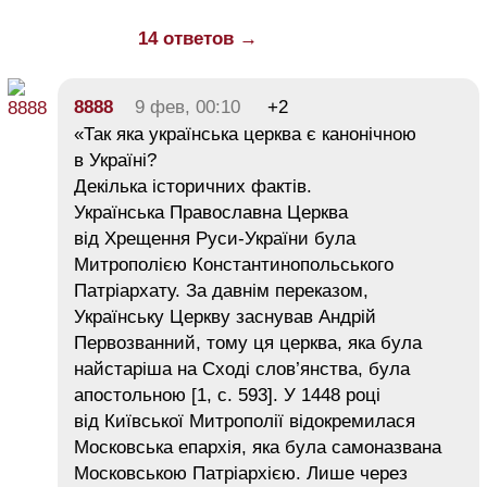
14 ответов →
8888
9 фев, 00:10
+2
«Так яка українська церква є канонічною
в Україні?
Декілька історичних фактів.
Українська Православна Церква
від Хрещення Руси-України була
Митрополією Константинопольського
Патріархату. За давнім переказом,
Українську Церкву заснував Андрій
Первозванний, тому ця церква, яка була
найстаріша на Сході слов’янства, була
апостольною [1, с. 593]. У 1448 році
від Київської Митрополії відокремилася
Московська епархія, яка була самоназвана
Московською Патріархією. Лише через