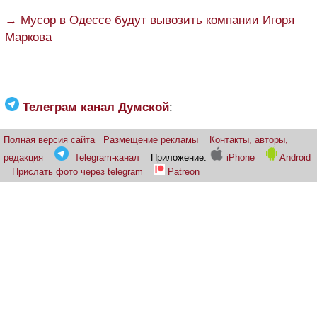
→ Мусор в Одессе будут вывозить компании Игоря
Маркова
Телеграм канал Думской
:
Полная версия сайта
Размещение рекламы
Контакты, авторы,
редакция
Telegram-канал
Приложение:
iPhone
Android
Прислать фото через telegram
Patreon