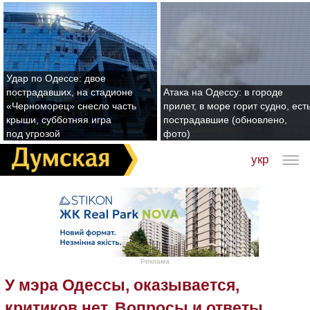
Удар по Одессе: двое
пострадавших, на стадионе
Атака на Одессу: в городе
«Черноморец» снесло часть
прилет, в море горит судно, ест
крыши, субботняя игра
пострадавшие (обновлено,
под угрозой
фото)
укр
Реклама
У мэра Одессы, оказывается,
критиков нет. Вопросы и ответы