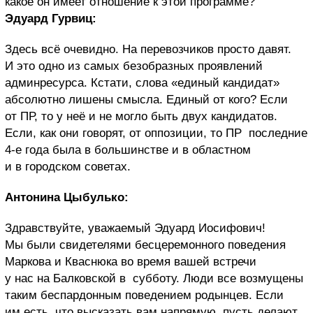
какое он имеет отношение к этой программе?
Эдуард Гурвиц:
Здесь всё очевидно. На перевозчиков просто давят.
И это одно из самых безобразных проявлений
админресурса. Кстати, слова «единый кандидат»
абсолютно лишены смысла. Единый от кого? Если
от ПР, то у неё и не могло быть двух кандидатов.
Если, как они говорят, от оппозиции, то ПР последние
4-е года была в большинстве и в областном
и в городском советах.
Антонина Цыбулько:
Здравствуйте, уважаемый Эдуард Иосифович!
Мы были свидетелями бесцеремонного поведения
Маркова и Кваснюка во время вашей встречи
у нас на Балковской в субботу. Люди все возмущены
таким беспардонным поведением родынцев. Если
им есть, что высказать вам напрямую, пусть делают