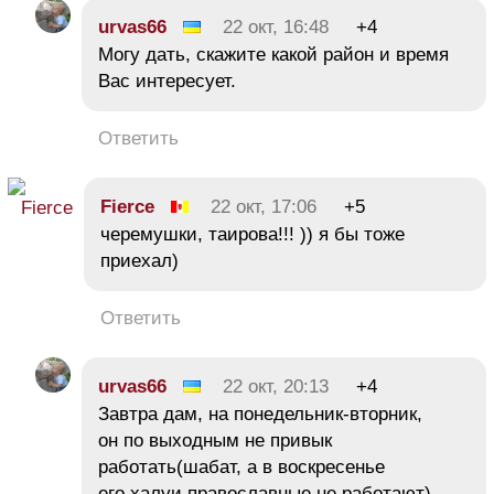
urvas66
22 окт, 16:48
+4
Могу дать, скажите какой район и время
Вас интересует.
Ответить
Fierce
22 окт, 17:06
+5
черемушки, таирова!!! )) я бы тоже
приехал)
Ответить
urvas66
22 окт, 20:13
+4
Завтра дам, на понедельник-вторник,
он по выходным не привык
работать(шабат, а в воскресенье
его халуи православные не работают)