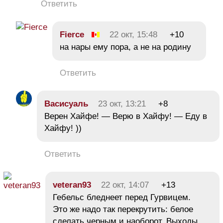
Ответить
Fierce
22 окт, 15:48
+10
на нары ему пора, а не на родину
Ответить
Васисуаль
23 окт, 13:21
+8
Верен Хайфе! — Верю в Хайфу! — Еду в
Хайфу! ))
Ответить
veteran93
22 окт, 14:07
+13
Гебельс бледнеет перед Гурвицем.
Это же надо так перекрутить: белое
сделать черным и наоборот. Выходы