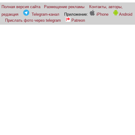
Полная версия сайта
Размещение рекламы
Контакты, авторы,
редакция
Telegram-канал
Приложение:
iPhone
Android
Прислать фото через telegram
Patreon