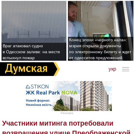
Конец эпохи «черного нала»:
Враг атаковал судно
мэрия открыла документы
в Одесском заливе: на месте
по электронному билету и ждет
вспыхнул пожар
от одесситов предложений
укр
Реклама
Участники митинга потребовали
возвращения улице Преображенской