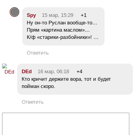
Spy
15 мар, 15:29
+1
Ну он-то Руслан вообще-то…
Прям «картина маслом»…
К/ф «старики-разбойники»! …
Ответить
DEd
16 мар, 06:18
+4
Кто кричит держите вора, тот и будет
пойман скоро.
Ответить