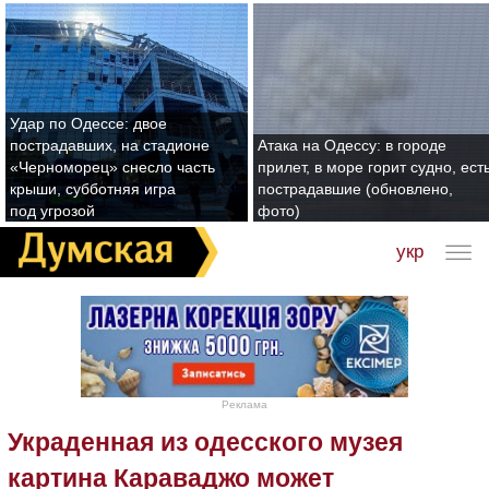
Удар по Одессе: двое
пострадавших, на стадионе
Атака на Одессу: в городе
«Черноморец» снесло часть
прилет, в море горит судно, ест
крыши, субботняя игра
пострадавшие (обновлено,
под угрозой
фото)
укр
Реклама
Украденная из одесского музея
картина Караваджо может