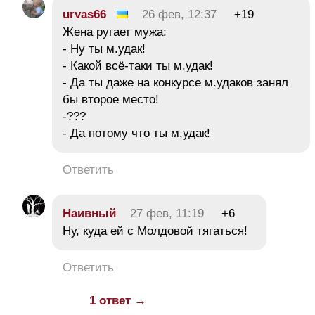
urvas66
26 фев, 12:37
+19
Жена ругает мужа:
- Ну ты м.удак!
- Какой всё-таки ты м.удак!
- Да ты даже на конкурсе м.удаков занял
бы второе место!
-???
- Да потому что ты м.удак!
Ответить
Наивный
27 фев, 11:19
+6
Ну, куда ей с Молдовой тягаться!
Ответить
1 ответ →