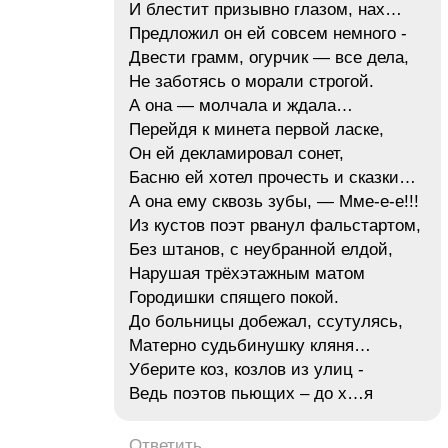
И блестит призывно глазом, нах…
Предложил он ей совсем немного -
Двести грамм, огурчик — все дела,
Не заботясь о морали строгой.
А она — молчала и ждала…
Перейдя к минета первой ласке,
Он ей декламировал сонет,
Басню ей хотел прочесть и сказки…
А она ему сквозь зубы, — Мме-е-е!!!
Из кустов поэт рванул фальстартом,
Без штанов, с неубранной елдой,
Нарушая трёхэтажным матом
Городишки спящего покой.
До больницы добежал, ссутулясь,
Матерно судьбинушку кляня…
Уберите коз, козлов из улиц -
Ведь поэтов пьющих – до х…я
Ответить