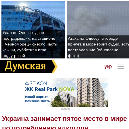
Удар по Одессе: двое
пострадавших, на стадионе
Атака на Одессу: в городе
«Черноморец» снесло часть
прилет, в море горит судно, ест
крыши, субботняя игра
пострадавшие (обновлено,
под угрозой
фото)
укр
Реклама
Украина занимает пятое место в мире
по потреблению алкоголя