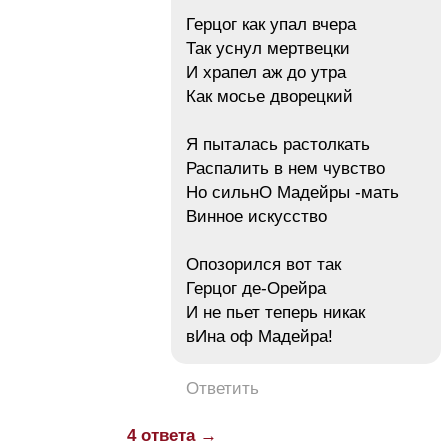
Герцог как упал вчера
Так уснул мертвецки
И храпел аж до утра
Как мосье дворецкий
Я пыталась растолкать
Распалить в нем чувство
Но сильнО Мадейры -мать
Винное искусство
Опозорился вот так
Герцог де-Орейра
И не пьет теперь никак
вИна оф Мадейра!
Ответить
4 ответа →