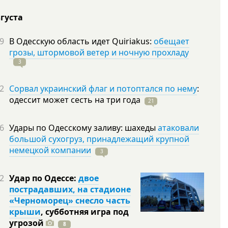
вгуста
9
В Одесскую область идет Quiriakus:
обещает
грозы, штормовой ветер и ночную прохладу
3
2
Сорвал украинский флаг и потоптался по нему
:
одессит может сесть на три
года
21
6
Удары по Одесскому заливу: шахеды
атаковали
большой сухогруз, принадлежащий крупной
немецкой компании
3
2
Удар по Одессе:
двое
пострадавших, на стадионе
«Черноморец» снесло часть
крыши
, субботняя игра под
угрозой
8