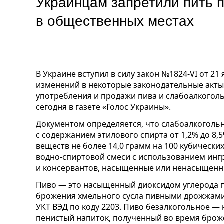
Украинцам запретили пить п
в общественных местах
В Украине вступил в силу закон №1824-VI от 21
изменений в некоторые законодательные акт
употребления и продажи пива и слабоалкоголь
сегодня в газете «Голос Украины».
Документом определяется, что слабоалкоголь
с содержанием этилового спирта от 1,2% до 8
веществ не более 14,0 грамм на 100 кубически
водно-спиртовой смеси с использованием инг
и консервантов, насыщенные или ненасыщенн
Пиво — это насыщенный диоксидом углерода п
брожения хмельного сусла пивными дрожжами,
УКТ ВЭД по коду 2203. Пиво безалкогольное 
пенистый напиток, полученный во время брож