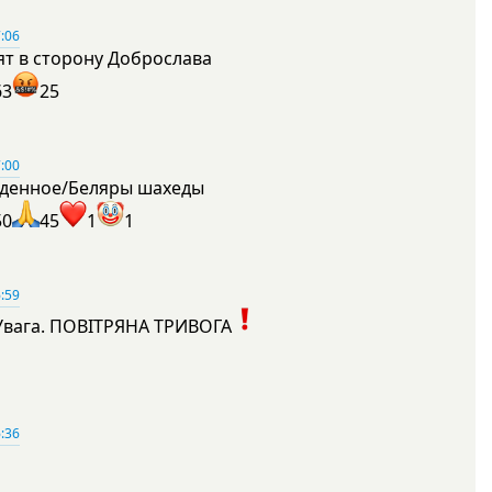
:06
ят в сторону Доброслава
63
25
:00
денное/Беляры шахеды
50
45
1
1
:59
Увага. ПОВІТРЯНА ТРИВОГА
1
:36