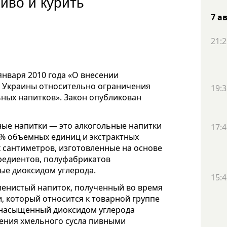
иво и курить
7 а
21:2
 января 2010 года «О внесении
ы Украины относительно ограничения
19:3
ных напитков». Закон опубликован
ные напитки — это алкогольные напитки
17:4
,5% объемных единиц и экстрактных
х сантиметров, изготовленные на основе
редиентов, полуфабрикатов
ые диоксидом углерода.
15:4
енистый напиток, полученный во время
 который относится к товарной группе
— насыщенный диоксидом углерода
ения хмельного сусла пивными