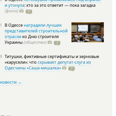
и утонула
: кто за это ответит — пока загадка
(фото)
17
1
В Одессе
наградили лучших
представителей строительной
отрасли
ко Дню строителя
Украины
(общество)
3
9
Титушки, фиктивные сертификаты и зерновые
«карусели»: что
скрывает депутат-слуга из
Одесчины «Саша-мешалка»
3
 новости →