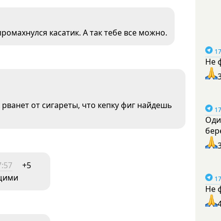
омахнулся касатик. А так тебе все можно.
17
Не 
 рванет от сигареты, что кепку фиг найдешь
17
Оди
бер
7:57
+5
ящими
17
Не 