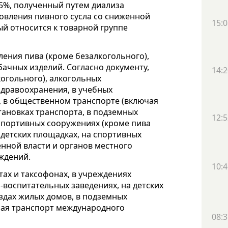
5%, полученный путем диализа
овления пивного сусла со сниженной
15:0
ый относится к товарной группе
ления пива (кроме безалкогольного),
бачных изделий. Согласно документу,
14:2
огольного), алкогольных
здравоохранения, в учебных
, в общественном транспорте (включая
ановках транспорта, в подземных
12:5
 спортивных сооружениях (кроме пива
а детских площадках, на спортивных
нной власти и органов местного
ждений.
10:4
тах и таксофонах, в учреждениях
-воспитательных заведениях, на детских
здах жилых домов, в подземных
чая транспорт международного
08:3