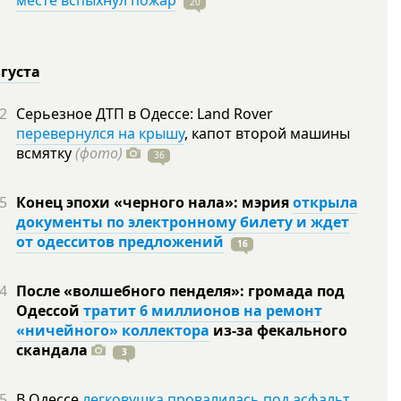
месте вспыхнул пожар
20
вгуста
2
Серьезное ДТП в Одессе: Land Rover
перевернулся на крышу
, капот второй машины
всмятку
(фото)
36
5
Конец эпохи «черного нала»: мэрия
открыла
документы по электронному билету и ждет
от одесситов предложений
16
4
После «волшебного пенделя»: громада под
Одессой
тратит 6 миллионов на ремонт
«ничейного» коллектора
из-за фекального
скандала
3
5
В Одессе
легковушка провалилась под асфальт