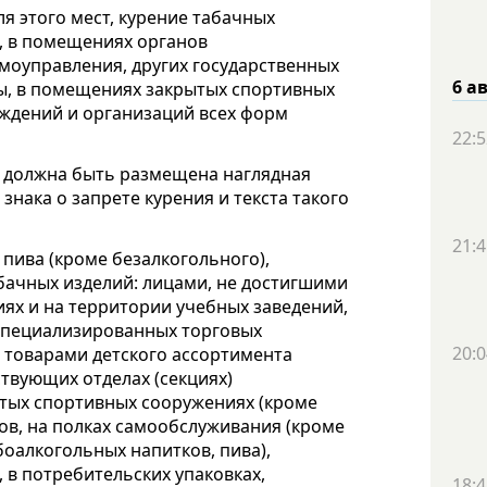
я этого мест, курение табачных
, в помещениях органов
амоуправления, других государственных
6 а
ы, в помещениях закрытых спортивных
ждений и организаций всех форм
22:5
о, должна быть размещена наглядная
знака о запрете курения и текста такого
21:4
пива (кроме безалкогольного),
бачных изделий: лицами, не достигшими
ниях и на территории учебных заведений,
специализированных торговых
20:0
 товарами детского ассортимента
ствующих отделах (секциях)
ытых спортивных сооружениях (кроме
тов, на полках самообслуживания (кроме
боалкогольных напитков, пива),
, в потребительских упаковках,
18:4