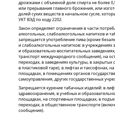
дрожжами с объемной доле спирта не более 0,
или прерывания главного брожения, или изгот
долей сухих веществ в начальном сусле, котор
УКТ ВЭД по коду 2202.
Закон определяет ограничения в части потреб
алкогольных, слабоалкогольных напитков и та
запрещается употребление пива (кроме безалк
и слабоалкогольных напитков: в учреждениях 
и образовательно-воспитательных заведениях
транспорт международного сообщения), на ост
переходах, в заведениях культуры, в закрытых
в пластиковой таре), в лифтах и таксофонах, н
площадках, в помещениях органов государстве
самоуправления, других государственных учре
Запрещается курение табачных изделий: в лиф
здравоохранения, в учебных и образовательно
площадках, на спортивных площадках, в подъе
переходах, в общественном транспорте (вклю
сообщения).