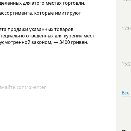
деленных для этого местах торговли.
 ассортимента, которые имитируют
17:0
ета продажи указанных товаров
специально отведенных для курения мест
смотренной законом, — 3400 гривен.
15:2
майте control-enter
Все