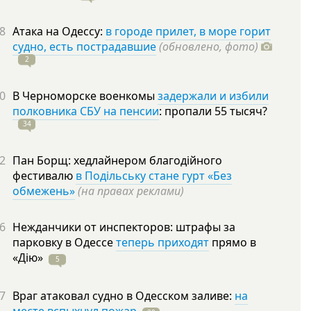
8
Атака на Одессу:
в городе прилет, в море горит
судно, есть пострадавшие
(обновлено, фото)
2
0
В Черноморске военкомы
задержали и избили
полковника СБУ на пенсии
: пропали 55
тысяч?
34
2
Пан Борщ: хедлайнером благодійного
фестивалю
в Подільську стане гурт «Без
обмежень»
(на правах реклами)
6
Нежданчики от инспекторов: штрафы за
парковку в Одессе
теперь приходят
прямо в
«Дію»
5
7
Враг атаковал судно в Одесском заливе:
на