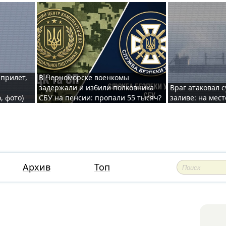
 прилет,
В Черноморске военкомы
задержали и избили полковника
Враг атаковал 
, фото)
СБУ на пенсии: пропали 55 тысяч?
заливе: на мес
Архив
Топ