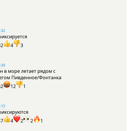
:32
фиксируется
32
4
3
:26
н в море летает рядом с
егом Пивденное/Фонтанка
32
12
1
:15
фиксируются
47
4
2
2
1