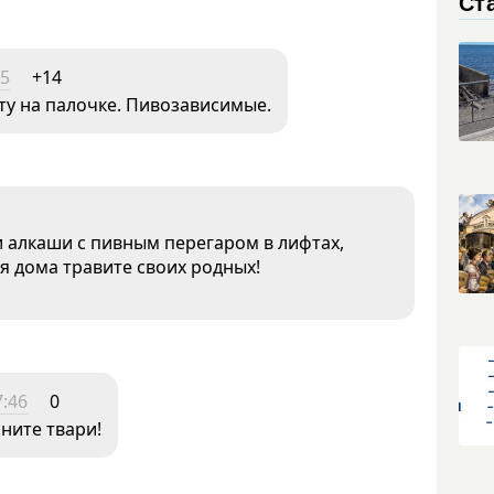
Ст
15
+14
ету на палочке. Пивозависимые.
и алкаши с пивным перегаром в лифтах,
бя дома травите своих родных!
7:46
0
пните твари!