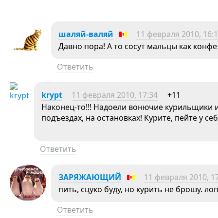
шаляй-валяй
11 февраля 2010, 16:
Давно пора! А то сосут мальцы как конф
Ответить
krypt
11 февраля 2010, 17:34
+11
Наконец-то!!! Надоели вонючие курильщики 
подъездах, на остановках! Курите, пейте у се
Ответить
ЗАРЯЖАЮЩИЙ
11 февраля 2010, 1
пить, сцуко буду, но курить не брошу. ло
Ответить