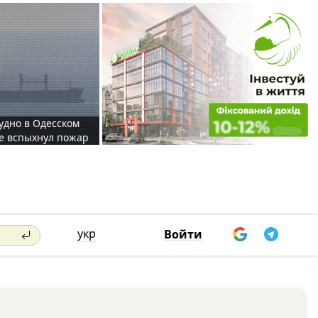
судно в Одесском
те вспыхнул пожар
укр
Войти