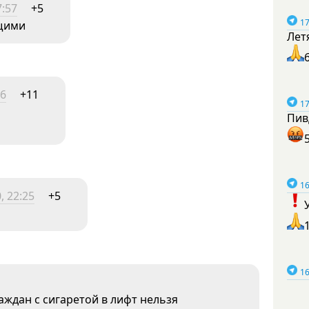
7:57
+5
17
ящими
Лет
16
+11
17
Пив
16
, 22:25
+5
16
аждан с сигаретой в лифт нельзя