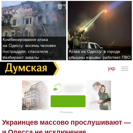
Комбинировання атака
на Одессу: восемь человек
пострадали, спасатели
Атака на Одессу: в городе
разбирают завалы
слышны взрывы, работает ПВО
укр
Реклама
Украинцев массово прослушивают —
и Одесса не исключение