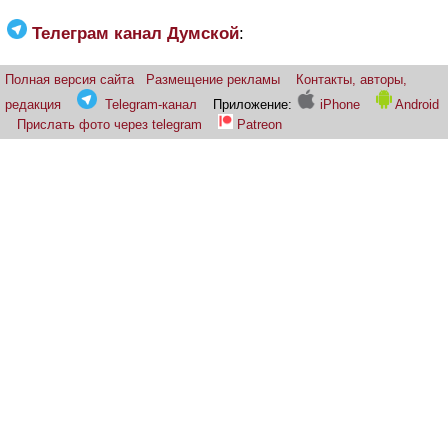
Телеграм канал Думской
:
Полная версия сайта
Размещение рекламы
Контакты, авторы,
редакция
Telegram-канал
Приложение:
iPhone
Android
Прислать фото через telegram
Patreon