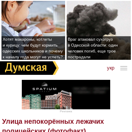
Хотят макароны, котлеты
Враг атаковал сухогруз
и курицу: чем будут кормить
в Одесской области: один
одесских школьников и почему
человек погиб, еще трое
к началу года могут не успеть?
пострадали
укр
Реклама
Улица непокорённых лежачих
полицейских (фотофакт)