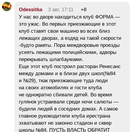
Odessitka
3 авг, 17:11
+8
У нас во дворе находиться клуб ФОРМА —
это ужас. Во первых приезжающие в этот
клуб ставят свои машино во всех близ
лежащих дворах, а ездяд на такой скорости
-будто ракеты. Пора междворовые проезды
усеять лежащими полицейскими, адворы
перекрывать шлагбаумами.
Еще этот клуб построил расторан Ренесанс
между домами и в близи двух школ(№84
и №29), ткак приезжающие туда люди
на своих атомобилях и гости клуба
не однократно сбивали детей. Во время
гулянок устраивали среди ночи салюты —
будили людей в соседних домах. А самое
главное руководители клуба ирестрана
зхватывают не законно стадион и сквер
школы №84. ПУСТЬ ВЛАСТЬ ОБРАТИТ