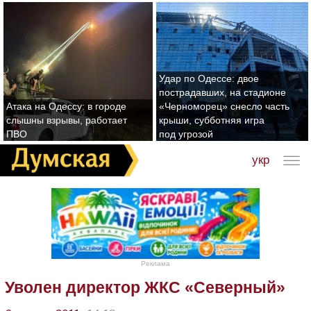
Удар по Одессе: двое
пострадавших, на стадионе
Атака на Одессу: в городе
«Черноморец» снесло часть
слышны взрывы, работает
крыши, субботняя игра
ПВО
под угрозой
укр
Реклама
Уволен директор ЖКС «Северный»