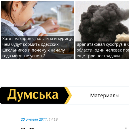
Хотят макароны, котлеты и курицу:
чем будут кормить одесских
Враг атаковал сухогруз в
школьников и почему к началу
области: один человек по
года могут не успеть?
еще трое пострадали
Материалы
20 апреля 2011
, 14:19