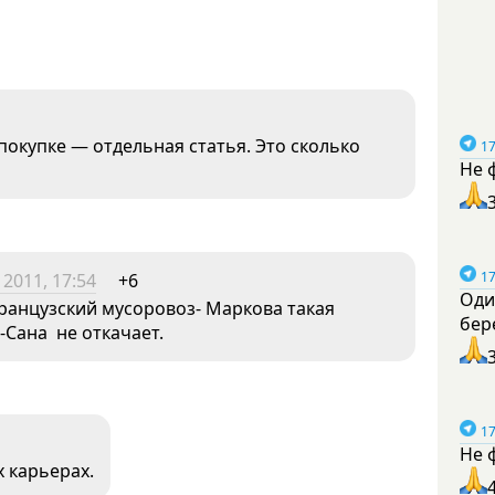
покупке — отдельная статья. Это сколько
17
Не 
17
 2011, 17:54
+6
Оди
французский мусоровоз- Маркова такая
бер
-Сана не откачает.
17
Не 
 карьерах.