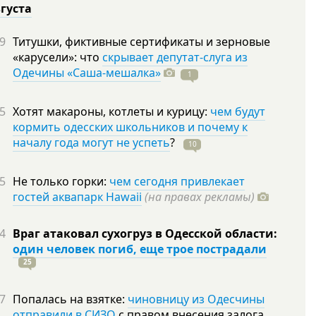
вгуста
9
Титушки, фиктивные сертификаты и зерновые
«карусели»: что
скрывает депутат-слуга из
Одечины «Саша-мешалка»
1
5
Хотят макароны, котлеты и курицу:
чем будут
кормить одесских школьников и почему к
началу года могут не успеть
?
10
5
Не только горки:
чем сегодня привлекает
гостей аквапарк Hawaii
(на правах рекламы)
4
Враг атаковал сухогруз в Одесской области:
один человек погиб, еще трое пострадали
25
7
Попалась на взятке:
чиновницу из Одесчины
отправили в СИЗО
с правом внесения залога