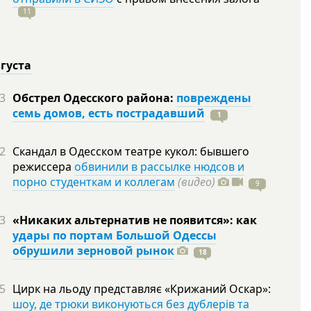
11
вгуста
3
Обстрел Одесского района:
повреждены
семь домов, есть пострадавший
1
2
Скандал в Одесском театре кукол: бывшего
режиссера
обвинили в рассылке нюдсов и
порно студенткам и коллегам
(видео)
9
3
«Никаких альтернатив не появится»: как
удары по портам Большой Одессы
обрушили зерновой рынок
18
5
Цирк на льоду представляє «Крижаний Оскар»:
шоу, де трюки виконуються без дублерів та