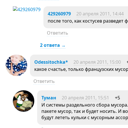
429260979
20 апреля 2011, 14:44
после того, как костусев разведет
Ответить
2 ответа →
Odessitochka*
20 апреля 2011, 15:00
какое счастье, только французских мусо
Ответить
Туман
20 апреля 2011, 15:51
+5
И системы раздельного сбора мусора.
пакете мусор, так и будет носить. И 
будут лететь кульки с мусорным ассор