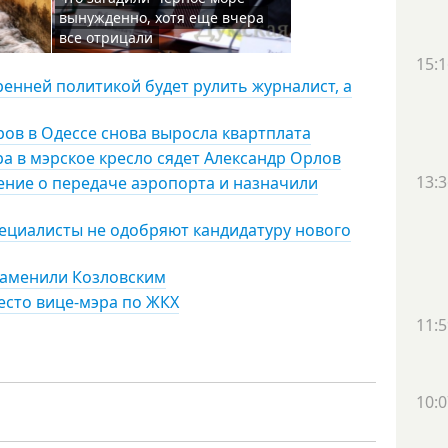
вынужденно, хотя еще вчера
все отрицали
15:1
ренней политикой будет рулить журналист, а
ов в Одессе снова выросла квартплата
тра в мэрское кресло сядет Александр Орлов
13:3
ение о передаче аэропорта и назначили
специалисты не одобряют кандидатуру нового
заменили Козловским
есто вице-мэра по ЖКХ
11:5
10:0