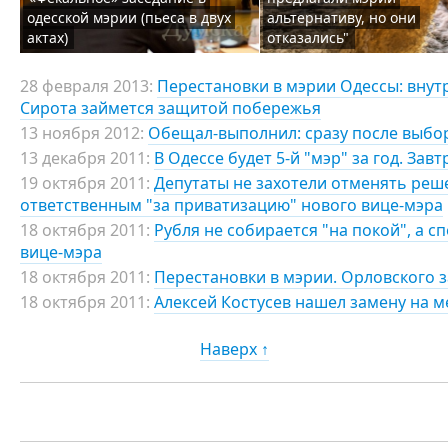
одесской мэрии (пьеса в двух
альтернативу, но они
актах)
отказались"
28 февраля 2013:
Перестановки в мэрии Одессы: внут
Сирота займется защитой побережья
13 ноября 2012:
Обещал-выполнил: сразу после выбор
13 декабря 2011:
В Одессе будет 5-й "мэр" за год. Зав
19 октября 2011:
Депутаты не захотели отменять реш
ответственным "за приватизацию" нового вице-мэра
18 октября 2011:
Рубля не собирается "на покой", а 
вице-мэра
18 октября 2011:
Перестановки в мэрии. Орловского 
18 октября 2011:
Алексей Костусев нашел замену на м
Наверх ↑