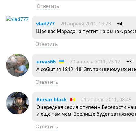
Ответить
vlad777
20 апреля 2011, 19:23
+4
Щас вас Марадона пустит на рынок, рас
Ответить
urvas66
20 апреля 2011, 23:12
+3
А события 1812 -1813гг. так ничему их и н
Ответить
Korsar black
21 апреля 2011, 08:45
Очередная серия опупеи « Веселости на
и еще там чем. Зрелище будет затяжное 
Ответить