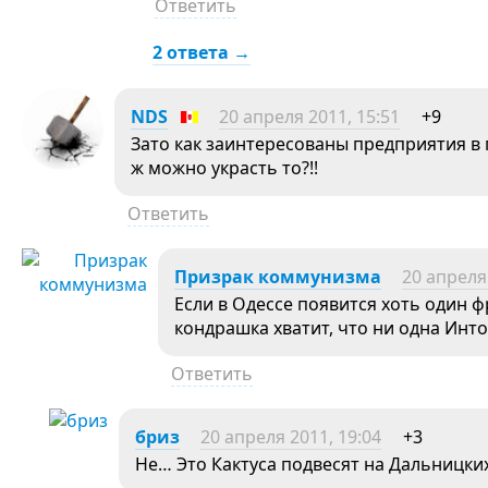
Ответить
2 ответа →
NDS
20 апреля 2011, 15:51
+9
Зато как заинтересованы предприятия в 
ж можно украсть то?!!
Ответить
Призрак коммунизма
20 апреля
Если в Одессе появится хоть один 
кондрашка хватит, что ни одна Инто
Ответить
бриз
20 апреля 2011, 19:04
+3
Не… Это Кактуса подвесят на Дальницких