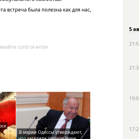
та встреча была полезна как для нас,
5 а
21:5
майте control-enter
21:3
19:0
осе
17:2
В мэрии Одессы утверждают,
что загадили Черное море