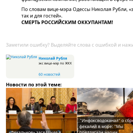
По словам вице-мэра Одессы Николая Рубли, «э
так и для гостей».
СМЕРТЬ РОССИЙСКИМ ОККУПАНТАМ!
Заметили ошибку? Выделяйте слова с ошибкой и нажи
Николай Рубля
экс вице-мэр по ЖКХ
60 новостей
Новости по этой теме:
"Инфоксводоканал" о сбр
фекалий в море: "Мы
«Фекальное» заседание в
предлагали мэрии