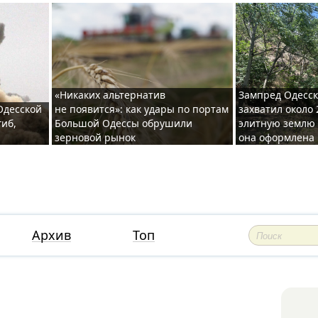
«Никаких альтернатив
Зампред Одесск
 Одесской
не появится»: как удары по портам
захватил около 
гиб,
Большой Одессы обрушили
элитную землю 
зерновой рынок
она оформлена 
Архив
Топ