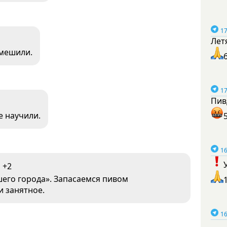
17
Лет
смешили.
17
Пив
е научили.
16
+2
шего города». Запасаемся пивом
и занятное.
16