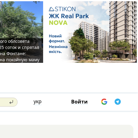
ого облсовета
25 соток и спрятал
на Фонтане:
на покойную маму
укр
Войти