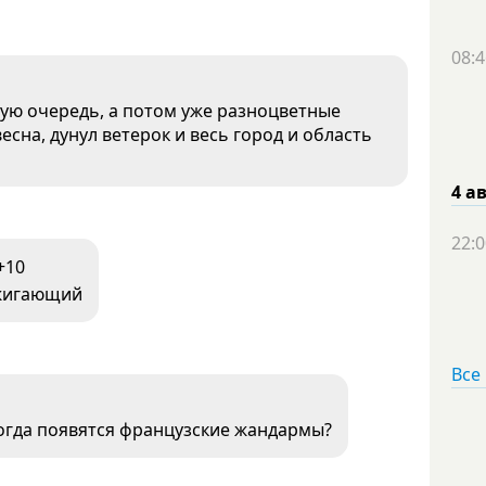
08:4
вую очередь, а потом уже разноцветные
сна, дунул ветерок и весь город и область
4 а
22:0
+10
сжигающий
Все
огда появятся французские жандармы?