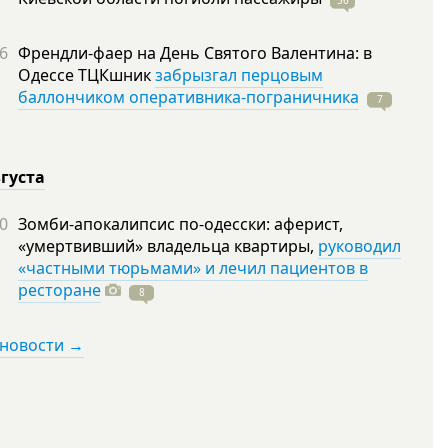
56
6
Френдли-фаер на День Святого Валентина: в
Одессе ТЦКшник
забрызгал перцовым
баллончиком оперативника-пограничника
7
вгуста
0
Зомби-апокалипсис по-одесски: аферист,
«умертвивший» владельца квартиры,
руководил
«частными тюрьмами» и лечил пациентов в
ресторане
8
 новости →