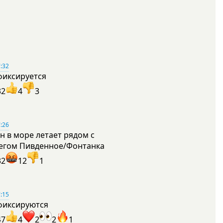
:32
фиксируется
32
4
3
:26
н в море летает рядом с
егом Пивденное/Фонтанка
32
12
1
:15
фиксируются
47
4
2
2
1