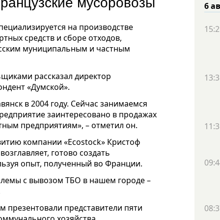
французские мусоровозы
6 а
специализируется на производстве
15:2
тных средств и сборе отходов,
есским муниципальным и частным
ьщиками рассказал директор
13:3
ондент «Думской».
вянск в 2004 году. Сейчас занимаемся
Предприятие заинтересовано в продажах
тным предприятиям», – отметил он.
11:3
витию компании «Ecostock» Кристоф
возглавляет, готово создать
09:4
льзуя опыт, полученный во Франции.
лемы с вывозом ТБО в нашем городе –
.
ам презентовали представители пяти
08:3
оммунального хозяйства.