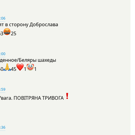
:06
ят в сторону Доброслава
63
25
:00
денное/Беляры шахеды
50
45
1
1
:59
Увага. ПОВІТРЯНА ТРИВОГА
1
:36