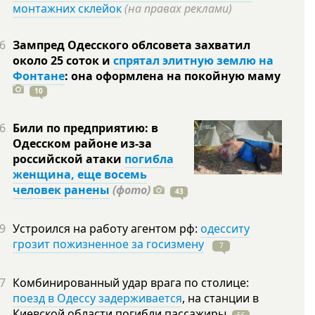
монтажних склейок
(на правах реклами)
6
Зампред Одесского облсовета захватил
около 25 соток и
спрятал элитную землю на
Фонтане
: она оформлена на покойную
маму
10
6
Били по предприятию: в
Одесском районе из-за
российской атаки
погибла
женщина, еще восемь
человек ранены
(фото)
43
9
Устроился на работу агентом рф:
одесситу
грозит пожизненное за госизмену
7
7
Комбинированный удар врага по столице:
поезд в Одессу задерживается
, на станции в
Киевской области погибли
пассажиры