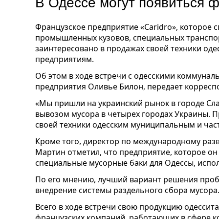
В Одессе могут появиться 
Французское предприятие «Caridro», которое 
промышленных кузовов, специальных транспор
заинтересовано в продажах своей техники од
предприятиям.
Об этом в ходе встречи с одесскими коммунал
предприятия Оливье Билон, передает корресп
«Мы пришли на украинский рынок в городе Сла
вывозом мусора в четырех городах Украины. 
своей техники одесским муниципальным и час
Кроме того, директор по международному раз
Мартин отметил, что предприятие, которое он 
специальные мусорные баки для Одессы, испо
По его мнению, лучший вариант решения проб
внедрение системы раздельного сбора мусора
Всего в ходе встречи свою продукцию одессит
французских компаний, работающих в сфере к