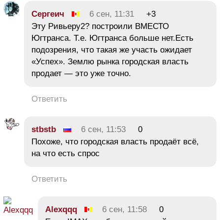
Сергеич
6 сен, 11:31
+3
Эту Ривьеру2? построили ВМЕСТО
Югтранса. Т.е. Югтранса больше нет.Есть
подозрения, что такая же участь ожидает
«Успех». Землю рынка городская власть
продает — это уже точно.
Ответить
stbstb
6 сен, 11:53
0
Похоже, что городская власть продаёт всё,
на что есть спрос
Ответить
Alexqqq
6 сен, 11:58
0