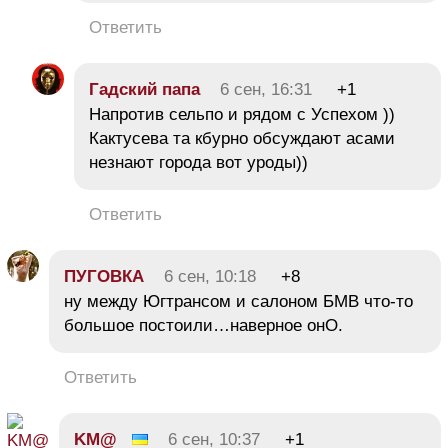
Ответить
Гадский папа
6 сен, 16:31
+1
Напротив сельпо и рядом с Успехом ))
Кактусева та кбурно обсуждают асами
незнают города вот уроды))
Ответить
ПУГОВКА
6 сен, 10:18
+8
ну между Югтрансом и салоном БМВ что-то
большое постоили…наверное онО.
Ответить
KM@
6 сен, 10:37
+1