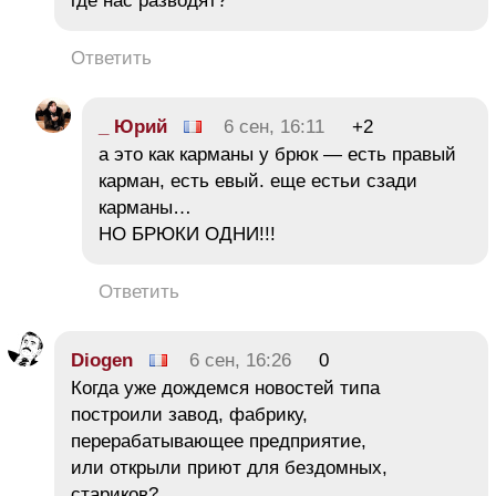
где нас разводят?
Ответить
_ Юрий
6 сен, 16:11
+2
а это как карманы у брюк — есть правый
карман, есть евый. еще естьи сзади
карманы…
НО БРЮКИ ОДНИ!!!
Ответить
Diogen
6 сен, 16:26
0
Когда уже дождемся новостей типа
построили завод, фабрику,
перерабатывающее предприятие,
или открыли приют для бездомных,
стариков?