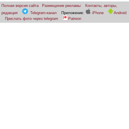
Полная версия сайта
Размещение рекламы
Контакты, авторы,
редакция
Telegram-канал
Приложение:
iPhone
Android
Прислать фото через telegram
Patreon