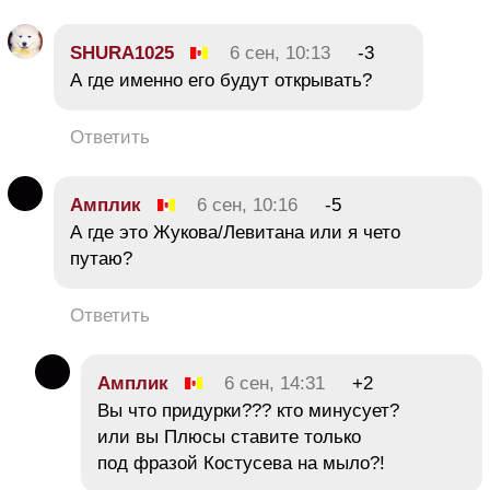
SHURA1025
6 сен, 10:13
-3
А где именно его будут открывать?
Ответить
Амплик
6 сен, 10:16
-5
А где это Жукова/Левитана или я чето
путаю?
Ответить
Амплик
6 сен, 14:31
+2
Вы что придурки??? кто минусует?
или вы Плюсы ставите только
под фразой Костусева на мыло?!