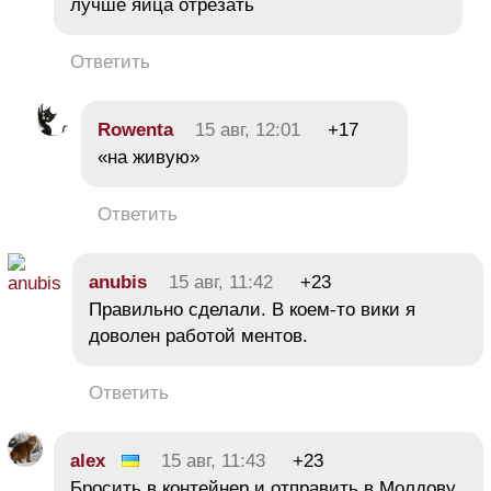
лучше яйца отрезать
Ответить
Rowenta
15 авг, 12:01
+17
«на живую»
Ответить
anubis
15 авг, 11:42
+23
Правильно сделали. В коем-то вики я
доволен работой ментов.
Ответить
alex
15 авг, 11:43
+23
Бросить в контейнер и отправить в Молдову