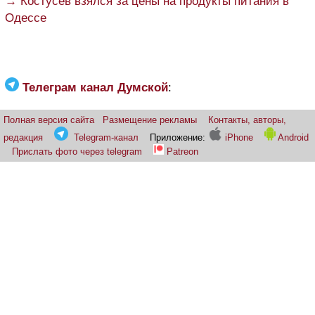
→ Костусев взялся за цены на продукты питания в
Одессе
Телеграм канал Думской
:
Полная версия сайта
Размещение рекламы
Контакты, авторы,
редакция
Telegram-канал
Приложение:
iPhone
Android
Прислать фото через telegram
Patreon