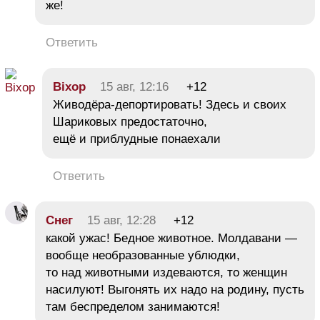
же!
Ответить
Віхор
15 авг, 12:16
+12
Живодёра-депортировать! Здесь и своих
Шариковых предостаточно,
ещё и приблудные понаехали
Ответить
Снег
15 авг, 12:28
+12
какой ужас! Бедное животное. Молдавани —
вообще необразованные ублюдки,
то над животными издеваются, то женщин
насилуют! Выгонять их надо на родину, пусть
там беспределом занимаются!