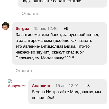
подкладывают? сажать скотов!
Ответить
Sergua
15 авг, 12:40
+6
За антисемитизм банят, за русофобию-нет,
а за антироманизм (вообще как назвать
это явление-антимолдаванизм, что-то
некрасиво звучит) скажут спасибо?
Переменуем Молдаванку???!!!
Ответить
Анархист
15 авг, 13:01
+8
Sergua.Не трогайте Молдаванку, мы
не при чём!