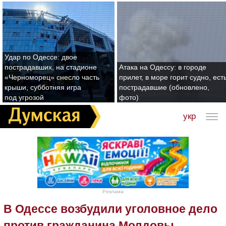
Удар по Одессе: двое
пострадавших, на стадионе
Атака на Одессу: в городе
«Черноморец» снесло часть
прилет, в море горит судно, ест
крыши, субботняя игра
пострадавшие (обновлено,
под угрозой
фото)
укр
Реклама
В Одессе возбудили уголовное дело
против гражданина Молдовы,