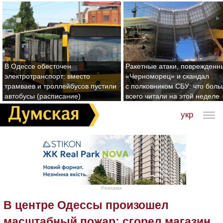
В Одессе обесточен
Ракетные атаки, поврежденн
электротранспорт: вместо
«Черноморец» и скандал
трамваев и троллейбусов пустили
с полковником СБУ: что бол
автобусы (расписание)
всего читали на этой неделе
укр
Реклама
В центре Одессы произошел
масштабный пожар: сгорел магазин,