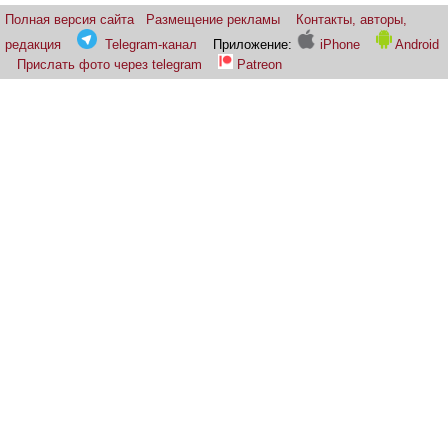
Полная версия сайта
Размещение рекламы
Контакты, авторы,
редакция
Telegram-канал
Приложение:
iPhone
Android
Прислать фото через telegram
Patreon