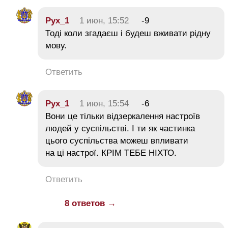
Рух_1
1 июн, 15:52
-9
Тоді коли згадаєш і будеш вживати рідну
мову.
Ответить
Рух_1
1 июн, 15:54
-6
Вони це тільки відзеркалення настроїв
людей у суспільстві. І ти як частинка
цього суспільства можеш впливати
на ці настрої. КРІМ ТЕБЕ НІХТО.
Ответить
8 ответов →