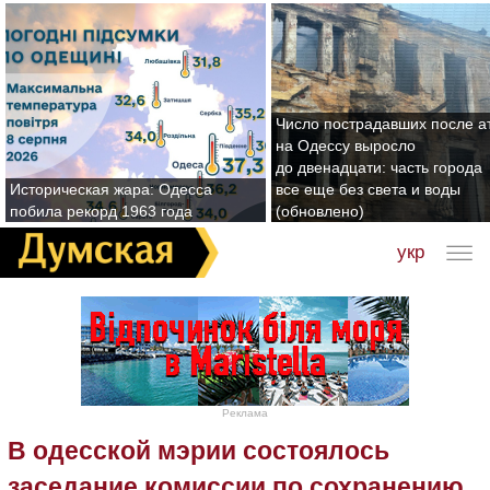
Число пострадавших после а
на Одессу выросло
до двенадцати: часть города
Историческая жара: Одесса
все еще без света и воды
побила рекорд 1963 года
(обновлено)
укр
Реклама
В одесской мэрии состоялось
заседание комиссии по сохранению