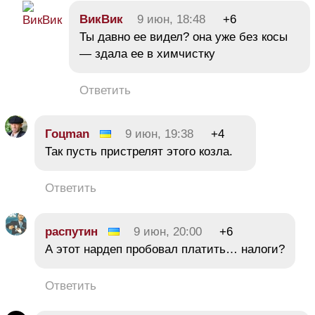
ВикВик
9 июн, 18:48
+6
Ты давно ее видел? она уже без косы
— здала ее в химчистку
Ответить
Гоцman
9 июн, 19:38
+4
Так пусть пристрелят этого козла.
Ответить
распутин
9 июн, 20:00
+6
А этот нардеп пробовал платить… налоги?
Ответить