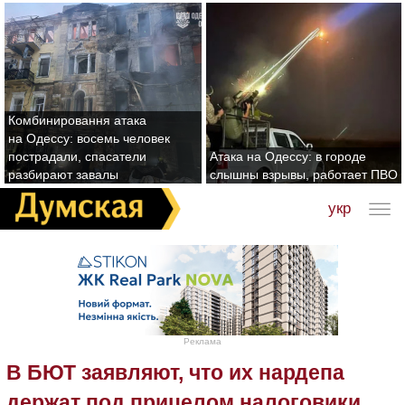
Комбинировання атака
на Одессу: восемь человек
пострадали, спасатели
Атака на Одессу: в городе
разбирают завалы
слышны взрывы, работает ПВО
укр
Реклама
В БЮТ заявляют, что их нардепа
держат под прицелом налоговики