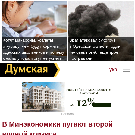
Хотят макароны, котлеты
Враг атаковал сухогруз
и курицу: чем будут кормить
в Одесской области: один
одесских школьников и почему
человек погиб, еще трое
к началу года могут не успеть?
пострадали
укр
Реклама
В Минэкономики пугают второй
волной кризиса