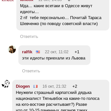
Мда… какие всетаки в Одессе живут
идиоты…
2 rif тебе персонально… Почитай Тараса
Шевченко (по поводу советской власти)
Ответить
ralfik
22 окт, 11:02
+1
эти идиоты приехали из Львова
Ответить
Diogen
16 окт, 21:32
+2
Неужели страшный карпатский дядька
националист Тягнывбок на какие-то голоса
на юго-востоке расчитывает?) Разве
что от 10-15 раненных деганов таких