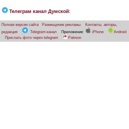
Телеграм канал Думской
:
Полная версия сайта
Размещение рекламы
Контакты, авторы,
редакция
Telegram-канал
Приложение:
iPhone
Android
Прислать фото через telegram
Patreon