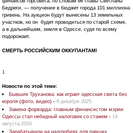
финансов горсовета, по словам ее главы Светланы
Бедреги, — получение в бюджет города 101 миллиона
гривень. На аукцион будут вынесены 13 земельных
участков, но он будет проводиться по старой схеме,
а в дальнейшем, земля в Одессе, судя по всему
подорожает.
СМЕРТЬ РОССИЙСКИМ ОККУПАНТАМ!
1
Новости по этой теме:
Бывшие Труханова: как играет одесская свита без
короля (фото, видео)
-
9 декабря 2025
Замена форварда: главным финансистом мэрии
Одессы стал небедный налоговик со стажем
-
14
августа 2024
Зарабатывали на надгробиях для павших