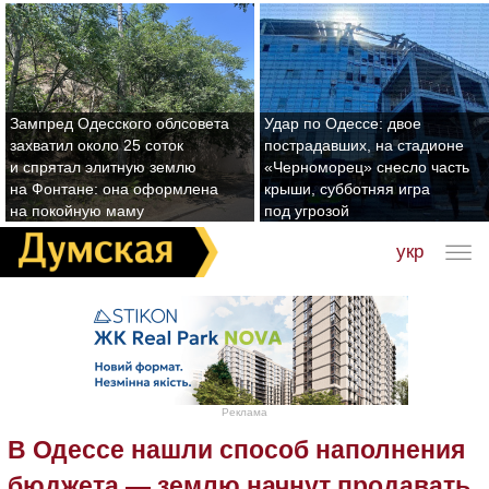
Зампред Одесского облсовета
Удар по Одессе: двое
захватил около 25 соток
пострадавших, на стадионе
и спрятал элитную землю
«Черноморец» снесло часть
на Фонтане: она оформлена
крыши, субботняя игра
на покойную маму
под угрозой
укр
Реклама
В Одессе нашли способ наполнения
бюджета — землю начнут продавать