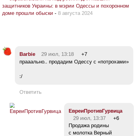
защитников Украины: в мэрии Одессы и похоронном
доме прошли обыски
-
8 августа 2024
Barbie
29 июл, 13:18
+7
прааально.. продадим Одессу с «потрохами»
:/
Ответить
ЕвреиПротивГурвица
29 июл, 13:37
+6
Продажа родины
с молотка Верный