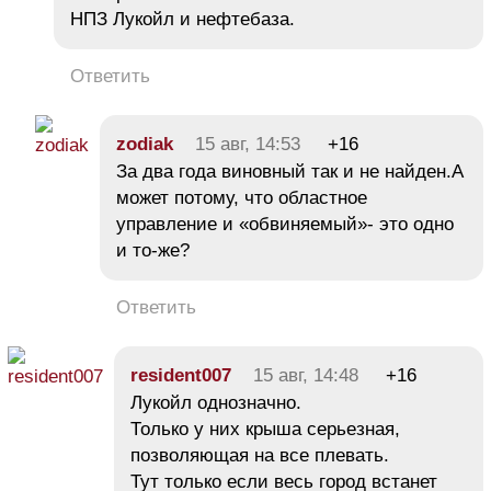
НПЗ Лукойл и нефтебаза.
Ответить
zodiak
15 авг, 14:53
+16
За два года виновный так и не найден.А
может потому, что областное
управление и «обвиняемый»- это одно
и то-же?
Ответить
resident007
15 авг, 14:48
+16
Лукойл однозначно.
Только у них крыша серьезная,
позволяющая на все плевать.
Тут только если весь город встанет