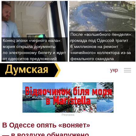
После «волшебного пенделя»:
Конец эпохи «черного нала»:
громада под Одессой тратит
мэрия открыла документы
6 миллионов на ремонт
по электронному билету и ждет
«ничейного» коллектора из-за
от одесситов предложений
фекального скандала
укр
Реклама
В Одессе опять «воняет»
— в воздухе обнаружено