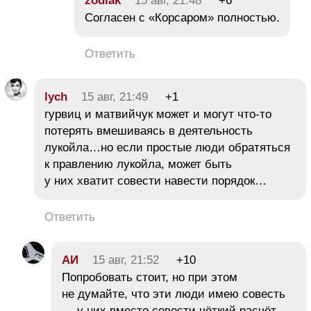
zodiak
15 авг, 21:48
+6
Согласен с «Корсаром» полностью.
Ответить
lych
15 авг, 21:49
+1
гурвиц и матвийчук может и могут что-то
потерять вмешиваясь в деятельность
лукойла…но если простые люди обратяться
к правлению лукойла, может быть
у них хватит совести навести порядок…
Ответить
АИ
15 авг, 21:52
+10
Попробовать стоит, но при этом
не думайте, что эти люди имею совесть
— у них вместо совести чёткий расчёт.