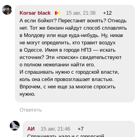
Korsar black
15 авг, 21:38
+12
А если бойкот? Перестанет вонять? Отнюдь
нет. Тот же бензин найдут способ сплавлять
в Молдову или еще куда-нибудь. Ну, никак
не могут определить, кто травит воздух
в Одессе. Имея в городе НПЗ — искать
источник? Эти «поиски» свидетельствуют
о полном нежелании найти его.
И спрашивать нужно с городской власти,
коль она себя провозглашает властью.
Впрочем, с нее еще за многое спросить
нужно.
Ответить
АИ
15 авг, 21:46
+7
Спрашивать надо и с городской,