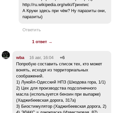
http://ru.wikipedia.org/wiki/Гринпис
А Круки здесь при чём? Ну паразиты они,
паразиты)
Ответить
1 ответ →
wba
16 авг, 16:04
+6
Попробую составить список тех, кто может
вонять, исходя из территориальных
соображений.
1) Лукойл-Одесский НПЗ (Шкодова гора, 1/1)
2) Цех для производства подсолнечного
масла (используется бензин при выпарке)
(Хаджибеевская дорога, 317а)
3) Биостимулятор (Хаджибеевская дорога, 2)
4) ЭЛАКС = лакокраска (Известковая, 87)