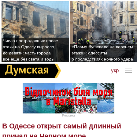
Число пострадавших после
атаки на Одессу выросло
«Пламя бушевало на верхнем
до девяти: часть города
этаже»: одесситы
все еще без света и воды
о последствиях ночного удара
укр
Реклама
В Одессе открыт самый длинный
причал на Черном море