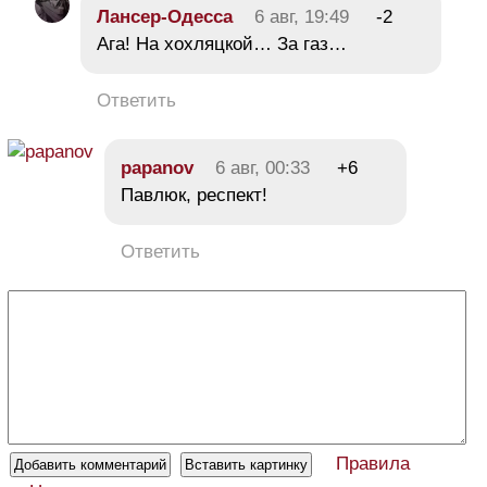
Лансер-Одесса
6 авг, 19:49
-2
Ага! На хохляцкой… За газ…
Ответить
papanov
6 авг, 00:33
+6
Павлюк, респект!
Ответить
Правила