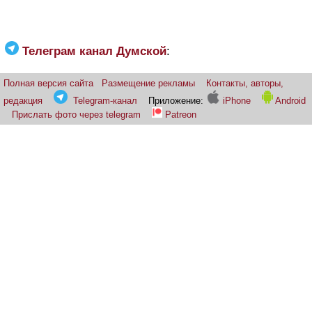
Телеграм канал Думской
:
Полная версия сайта
Размещение рекламы
Контакты, авторы,
редакция
Telegram-канал
Приложение:
iPhone
Android
Прислать фото через telegram
Patreon