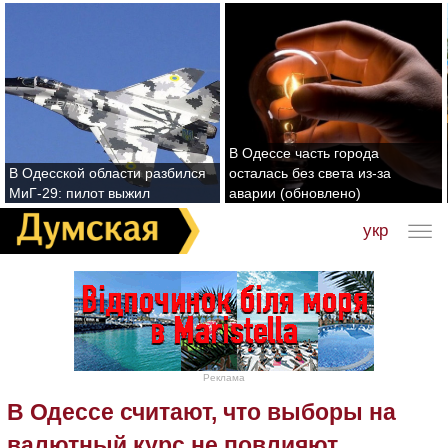
В Одессе часть города
В Одесской области разбился
осталась без света из-за
МиГ-29: пилот выжил
аварии (обновлено)
укр
Реклама
В Одессе считают, что выборы на
валютный курс не повлияют