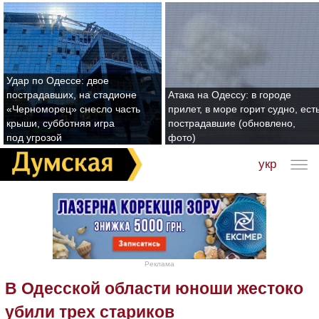
Удар по Одессе: двое
пострадавших, на стадионе
Атака на Одессу: в городе
«Черноморец» снесло часть
прилет, в море горит судно, ест
крыши, субботняя игра
пострадавшие (обновлено,
под угрозой
фото)
укр
Реклама
В Одесской области юноши жестоко
убили трех стариков