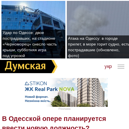
Удар по Одессе: двое
пострадавших, на стадионе
Атака на Одессу: в городе
«Черноморец» снесло часть
прилет, в море горит судно, ест
крыши, субботняя игра
пострадавшие (обновлено,
под угрозой
фото)
укр
Реклама
В Одесской опере планируется
ввести новую должность?