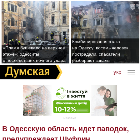
Комбинировання атака
«Пламя бушевало на верхнем
на Одессу: восемь человек
этаже»: одесситы
пострадали, спасатели
о последствиях ночного удара
разбирают завалы
укр
Реклама
В Одесскую область идет паводок,
предупреждает Шуфрич