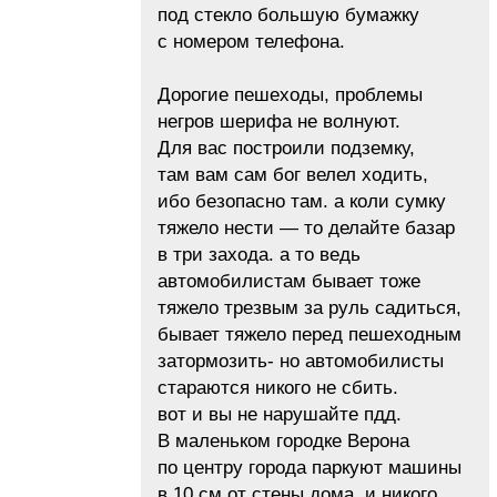
под стекло большую бумажку
с номером телефона.
Дорогие пешеходы, проблемы
негров шерифа не волнуют.
Для вас построили подземку,
там вам сам бог велел ходить,
ибо безопасно там. а коли сумку
тяжело нести — то делайте базар
в три захода. а то ведь
автомобилистам бывает тоже
тяжело трезвым за руль садиться,
бывает тяжело перед пешеходным
затормозить- но автомобилисты
стараются никого не сбить.
вот и вы не нарушайте пдд.
В маленьком городке Верона
по центру города паркуют машины
в 10 см от стены дома, и никого