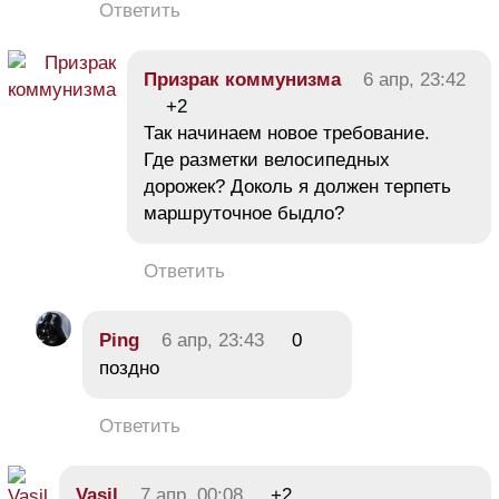
Ответить
Призрак коммунизма
6 апр, 23:42
+2
Так начинаем новое требование.
Где разметки велосипедных
дорожек? Доколь я должен терпеть
маршруточное быдло?
Ответить
Ping
6 апр, 23:43
0
поздно
Ответить
Vasil
7 апр, 00:08
+2