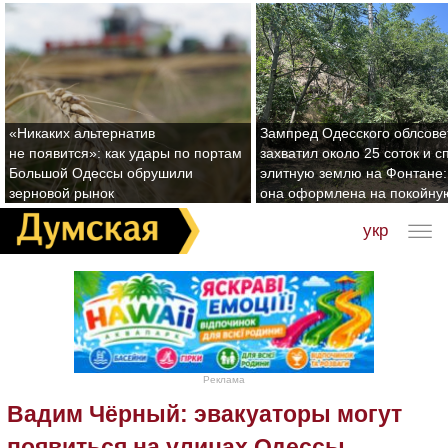
«Никаких альтернатив
Зампред Одесского облсове
не появится»: как удары по портам
захватил около 25 соток и с
Большой Одессы обрушили
элитную землю на Фонтане:
зерновой рынок
она оформлена на покойну
укр
Реклама
Вадим Чёрный: эвакуаторы могут
появиться на улицах Одессы