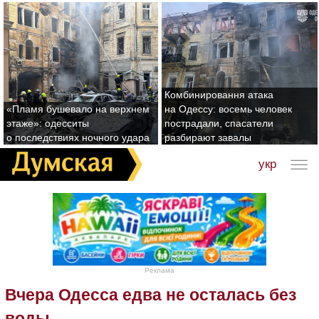
Комбинировання атака
«Пламя бушевало на верхнем
на Одессу: восемь человек
этаже»: одесситы
пострадали, спасатели
о последствиях ночного удара
разбирают завалы
укр
Реклама
Вчера Одесса едва не осталась без
воды