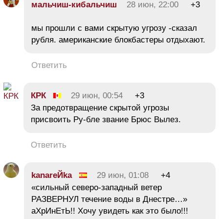
мальчиш-кибальчиш
28 июн, 22:00
+3
мы прошли с вами скрытую угрозу -сказал
рубля. американские блокбастеры отдыхают.
Ответить
КРК
29 июн, 00:54
+3
За предотвращение скрытой угрозы
присвоить Ру-бле звание Брюс Вылез.
Ответить
kanareЙka
29 июн, 01:08
+4
«сильный северо-западный ветер
РАЗВЕРНУЛ течение воды в Днестре…»
аХрИнЕтЬ!! Хочу увидеть как это было!!!