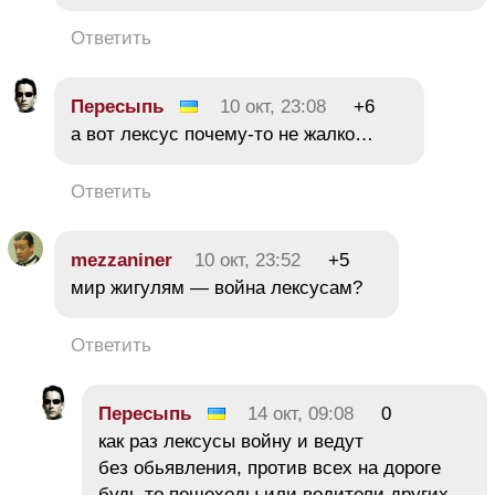
Ответить
Пересыпь
10 окт, 23:08
+6
а вот лексус почему-то не жалко…
Ответить
mezzaniner
10 окт, 23:52
+5
мир жигулям — война лексусам?
Ответить
Пересыпь
14 окт, 09:08
0
как раз лексусы войну и ведут
без обьявления, против всех на дороге
будь то пешеходы или водители других