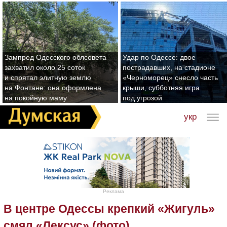
Зампред Одесского облсовета
Удар по Одессе: двое
захватил около 25 соток
пострадавших, на стадионе
и спрятал элитную землю
«Черноморец» снесло часть
на Фонтане: она оформлена
крыши, субботняя игра
на покойную маму
под угрозой
укр
Реклама
В центре Одессы крепкий «Жигуль»
смял «Лексус» (фото)