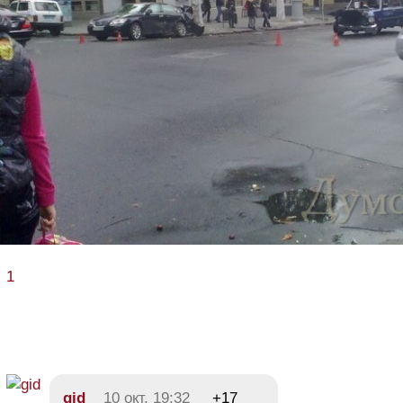
1
gid
10 окт, 19:32
+17