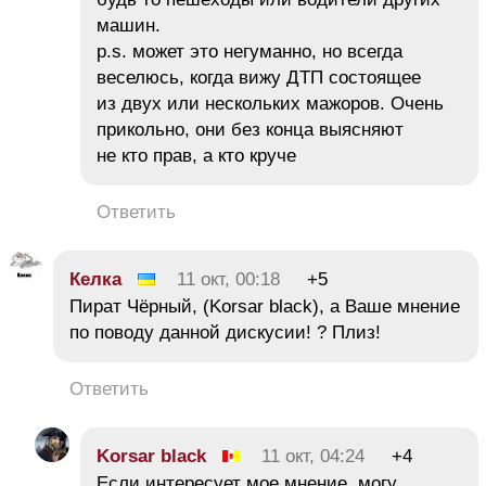
машин.
p.s. может это негуманно, но всегда
веселюсь, когда вижу ДТП состоящее
из двух или нескольких мажоров. Очень
прикольно, они без конца выясняют
не кто прав, а кто круче
Ответить
Келка
11 окт, 00:18
+5
Пират Чёрный, (Korsar black), а Ваше мнение
по поводу данной дискусии! ? Плиз!
Ответить
Korsar black
11 окт, 04:24
+4
Если интересует мое мнение, могу