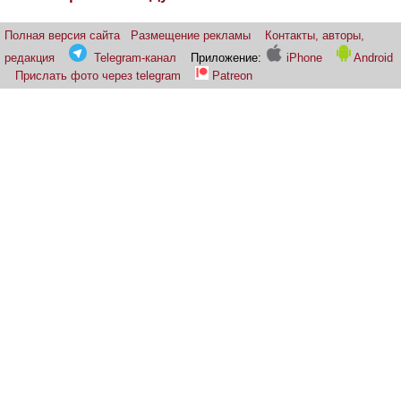
Полная версия сайта
Размещение рекламы
Контакты, авторы,
редакция
Telegram-канал
Приложение:
iPhone
Android
Прислать фото через telegram
Patreon