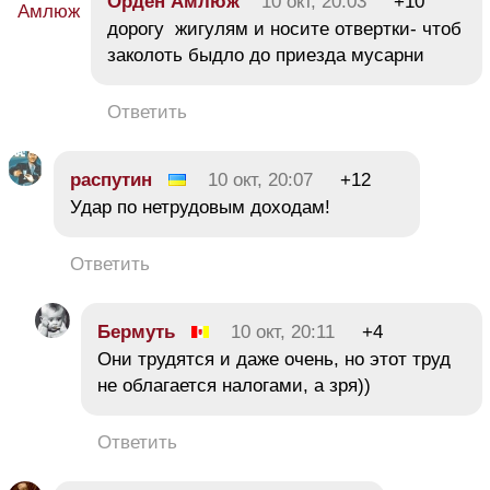
Орден Амлюж
10 окт, 20:03
+10
дорогу жигулям и носите отвертки- чтоб
заколоть быдло до приезда мусарни
Ответить
распутин
10 окт, 20:07
+12
Удар по нетрудовым доходам!
Ответить
Бермуть
10 окт, 20:11
+4
Они трудятся и даже очень, но этот труд
не облагается налогами, а зря))
Ответить