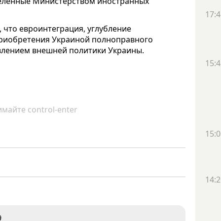
еделенные Министерством иностранных
17:4
 что евроинтеграция, углубление
приобретения Украиной полноправного
авлением внешней политики Украины.
15:4
майте control-enter
15:0
14:2
9