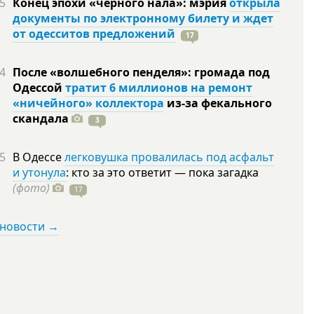
5
Конец эпохи «черного нала»: мэрия
открыла
документы по электронному билету и ждет
от одесситов предложений
17
4
После «волшебного пенделя»: громада под
Одессой
тратит 6 миллионов на ремонт
«ничейного» коллектора
из-за фекального
скандала
3
5
В Одессе
легковушка провалилась под асфальт
и утонула
: кто за это ответит — пока загадка
(фото)
17
 новости →