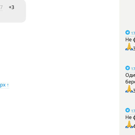
17
+3
17
Не 
17
Оди
бер
рх ↑
17
Не 