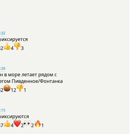
:32
фиксируется
32
4
3
:26
н в море летает рядом с
егом Пивденное/Фонтанка
32
12
1
:15
фиксируются
47
4
2
2
1