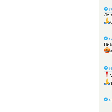
17
Лет
17
Пив
16
16