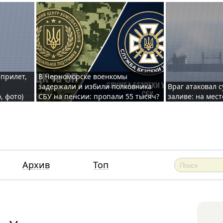
 прилет,
В Черноморске военкомы
задержали и избили полковника
Враг атаковал 
, фото)
СБУ на пенсии: пропали 55 тысяч?
заливе: на мес
Архив
Топ