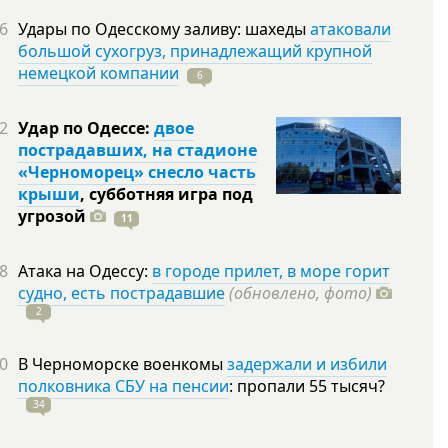
6
Удары по Одесскому заливу: шахеды
атаковали
большой сухогруз, принадлежащий крупной
немецкой компании
6
2
Удар по Одессе:
двое
пострадавших, на стадионе
«Черноморец» снесло часть
крыши
, субботняя игра под
угрозой
11
8
Атака на Одессу:
в городе прилет, в море горит
судно, есть пострадавшие
(обновлено, фото)
2
0
В Черноморске военкомы
задержали и избили
полковника СБУ на пенсии
: пропали 55
тысяч?
34