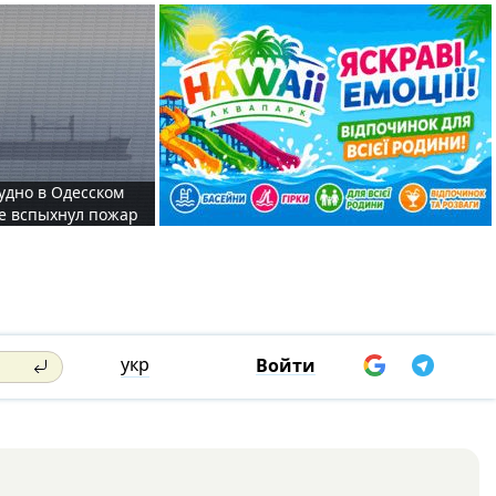
судно в Одесском
те вспыхнул пожар
укр
Войти