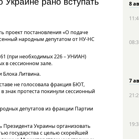
о Украине рано вступать
8 а
11:4
ть проект постановления «О подаче
есенный народным депутатом от НУ-НС
08:3
61 (при необходимых 226 – УНИАН)
х в сессионном зале.
и Блока Литвина.
7 а
ставе не голосовала фракция БЮТ,
 в знак протеста покинули сессионный
21:2
родных депутатов из фракции Партии
19:3
ь Президента Украины организовать
ью государства с целью скорейшей