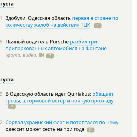
вгуста
1
Здобули: Одесская область
первая в стране по
количеству жалоб на действия ТЦК
1
9
Пьяный водитель Porsche
разбил три
припаркованных автомобиля на Фонтане
(фото, видео)
7
вгуста
9
В Одесскую область идет Quiriakus:
обещает
грозы, штормовой ветер и ночную прохладу
9
2
Сорвал украинский флаг и потоптался по нему
:
одессит может сесть на три
года
24