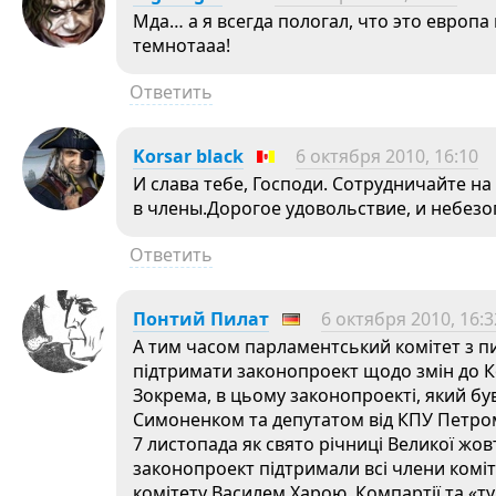
Мда… а я всегда пологал, что это европа н
темнотааа!
Ответить
Korsar black
6 октября 2010, 16:10
И слава тебе, Господи. Сотрудничайте на 
в члены.Дорогое удовольствие, и небезо
Ответить
Понтий Пилат
6 октября 2010, 16:3
А тим часом парламентський комітет з пи
підтримати законопроект щодо змін до К
Зокрема, в цьому законопроекті, який б
Симоненком та депутатом від КПУ Петро
7 листопада як свято річниці Великої жов
законопроект підтримали всі члени комітет
комітету Василем Харою, Компартії та «т