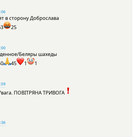
:06
ят в сторону Доброслава
63
25
:00
денное/Беляры шахеды
50
45
1
1
:59
Увага. ПОВІТРЯНА ТРИВОГА
1
:36