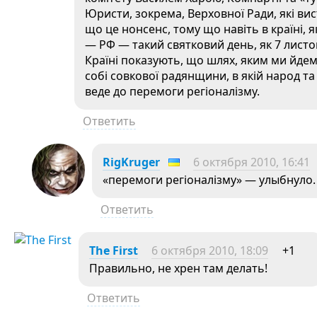
Юристи, зокрема, Верховної Ради, які вис
що це нонсенс, тому що навіть в країні,
— РФ — такий святковий день, як 7 листоп
Країні показують, що шлях, яким ми йдем
собі совкової радянщини, в якій народ та
веде до перемоги регіоналізму.
Ответить
RigKruger
6 октября 2010, 16:41
«перемоги регіоналізму» — улыбнуло.
Ответить
The First
6 октября 2010, 18:09
+1
Правильно, не хрен там делать!
Ответить