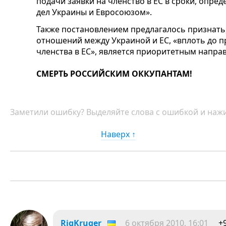
подачи заявки на членство в ЕС в сроки, опр
дел Украины и Евросоюзом».
Также постановлением предлагалось признать,
отношений между Украиной и ЕС, «вплоть до 
членства в ЕС», является приоритетным напр
СМЕРТЬ РОССИЙСКИМ ОККУПАНТАМ!
Заметили ошибку? Выделяйте слова с ошибкой и нажи
Наверх ↑
RigKruger
6 октября 2010, 16:01
+