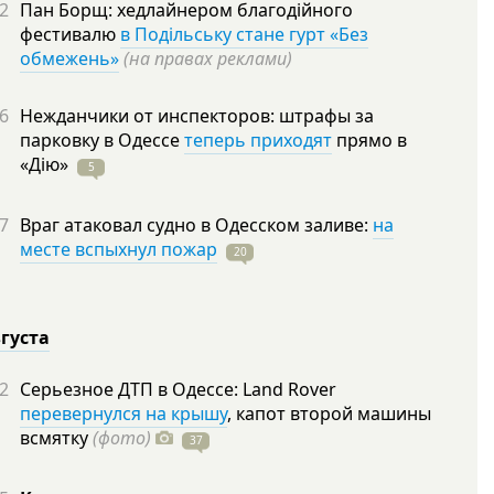
2
Пан Борщ: хедлайнером благодійного
фестивалю
в Подільську стане гурт «Без
обмежень»
(на правах реклами)
6
Нежданчики от инспекторов: штрафы за
парковку в Одессе
теперь приходят
прямо в
«Дію»
5
7
Враг атаковал судно в Одесском заливе:
на
месте вспыхнул пожар
20
вгуста
2
Серьезное ДТП в Одессе: Land Rover
перевернулся на крышу
, капот второй машины
всмятку
(фото)
37