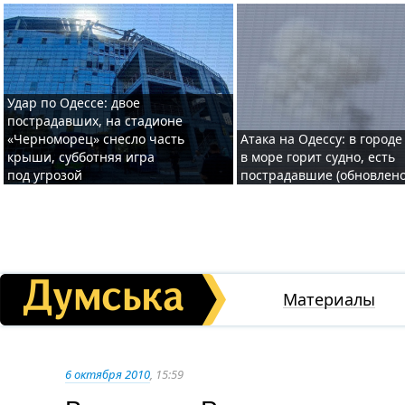
Удар по Одессе: двое
пострадавших, на стадионе
«Черноморец» снесло часть
Атака на Одессу: в городе
крыши, субботняя игра
в море горит судно, есть
под угрозой
пострадавшие (обновлено
Материалы
6 октября 2010
, 15:59