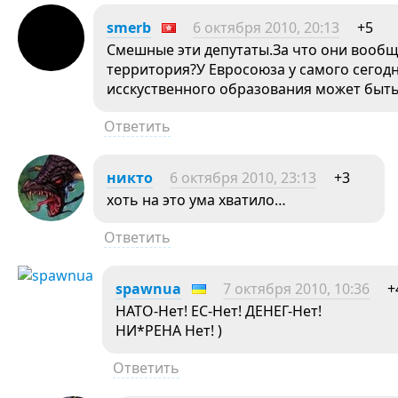
smerb
6 октября 2010, 20:13
+5
Смешные эти депутаты.За что они вообщ
территория?У Евросоюза у самого сегодн
исскуственного образования может быть
Ответить
никто
6 октября 2010, 23:13
+3
хоть на это ума хватило…
Ответить
spawnua
7 октября 2010, 10:36
+
НАТО-Нет! ЕС-Нет! ДЕНЕГ-Нет!
НИ*РЕНА Нет! )
Ответить