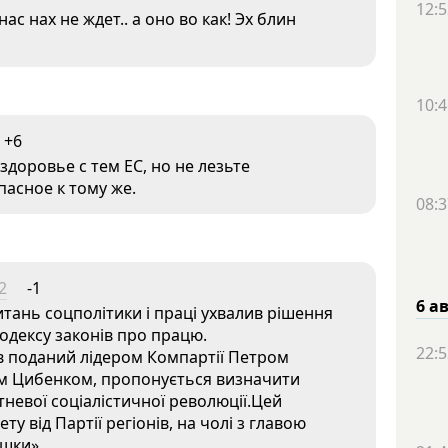
12:5
ас нах не ждет.. а оно во как! Эх блин
10:4
+6
здоровье с тем ЕС, но не лезьте
пасное к тому же.
08:3
2
-1
6 а
тань соцполітики і праці ухвалив рішення
одексу законів про працю.
22:5
ув поданий лідером Компартії Петром
м Цибенком, пропонується визначити
тневої соціалістичної революції.Цей
у від Партії регіонів, на чолі з главою
ушки».