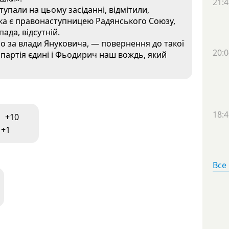
21:4
тупали на цьому засіданні, відмітили,
 яка є правонаступницею Радянського Союзу,
ада, відсутній.
о за влади Януковича, — повернення до такої
20:0
 партія єдині і Фьодирич наш вождь, який
18:4
+10
 +1
Все