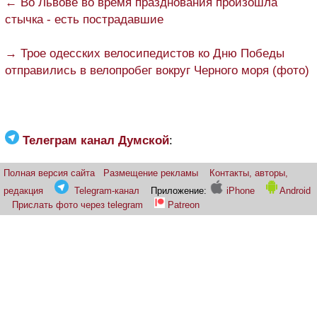
← Во Львове во время празднования произошла
стычка - есть пострадавшие
→ Трое одесских велосипедистов ко Дню Победы
отправились в велопробег вокруг Черного моря (фото)
Телеграм канал Думской
:
Полная версия сайта
Размещение рекламы
Контакты, авторы,
редакция
Telegram-канал
Приложение:
iPhone
Android
Прислать фото через telegram
Patreon