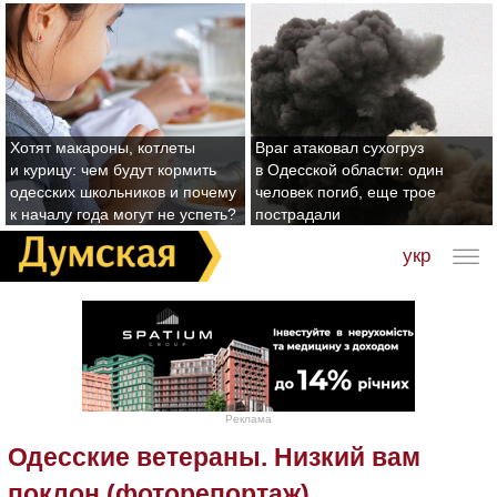
Хотят макароны, котлеты
Враг атаковал сухогруз
и курицу: чем будут кормить
в Одесской области: один
одесских школьников и почему
человек погиб, еще трое
к началу года могут не успеть?
пострадали
укр
Реклама
Одесские ветераны. Низкий вам
поклон (фоторепортаж)