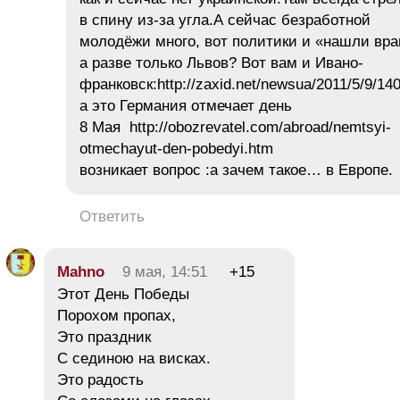
в спину из-за угла.А сейчас безработной
молодёжи много, вот политики и «нашли вра
а разве только Львов? Вот вам и Ивано-
франковск:http://zaxid.net/newsua/2011/5/9/14
а это Германия отмечает день
8 Мая http://obozrevatel.com/abroad/nemtsyi-
otmechayut-den-pobedyi.htm
возникает вопрос :а зачем такое… в Европе.
Ответить
Mahno
9 мая, 14:51
+15
Этот День Победы
Порохом пропах,
Это праздник
С сединою на висках.
Это радость