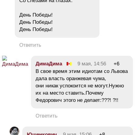
Со слезами на глазах.
День Победы!
День Победы!
День Победы!
Ответить
ДимаДима
9 мая, 14:56
+6
В свое время этим идиотам со Львова
дала власть оранжевая чума,
они никак успокоится не могут.Нужно
их на место ставить.Почему
Федорович этого не делает:???! ?!!
Ответить
Ющенкович
9 мая, 15:06
+8