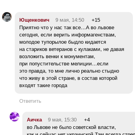
Ющенкович
9 мая, 14:50
+15
Приятно что у нас так все…А во львове
сегодня, если верить информагенствам,
молодое тупорылое быдло кидается
на стариков ветеранов с кулаками, не давая
возложить венки к монументам,
при попустительстве мелиции…если
это правда, то мне лично реально стыдно
что живу в этой стране, в состав которой
входят такие города
Ответить
Аичка
9 мая, 15:30
+4
во Львове не было советской власти,
как и сейчас нет украинской.Там всегда стре