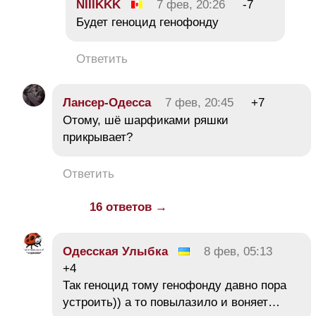
NIIIKKK
7 фев, 20:26
-7
Будет геноцид генофонду
Ответить
Лансер-Одесса
7 фев, 20:45
+7
Отому, шё шарфиками ряшки
прикрывает?
Ответить
16 ответов →
Одесская Улыбка
8 фев, 05:13
+4
Так геноцид тому генофонду давно пора
устроить)) а то повылазило и воняет…