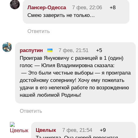
Лансер-Одесса
7 фев, 22:06
+8
Смею заверить не только…
Ответить
распутин
7 фев, 21:51
+5
Проиграв Януковичу с разницей в 1 (один)
голос — Юлия Владимировна сказала:
— Это были честные выборы — я проиграла
достойному сопернику! Хочу ему пожелать
удачи в его нелегкой работе по возрождению
нашей любимой Родины!
Ответить
Цвелык
7 фев, 21:54
+9
Та никогда. Она скорей повесится