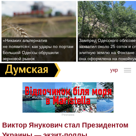
«Никаких альтернатив
Зампред Одесского облсове
не появится»: как удары по портам
захватил около 25 соток и с
Большой Одессы обрушили
элитную землю на Фонтане:
зерновой рынок
она оформлена на покойну
укр
Реклама
Виктор Янукович стал Президентом
Украины — экзит-поллы