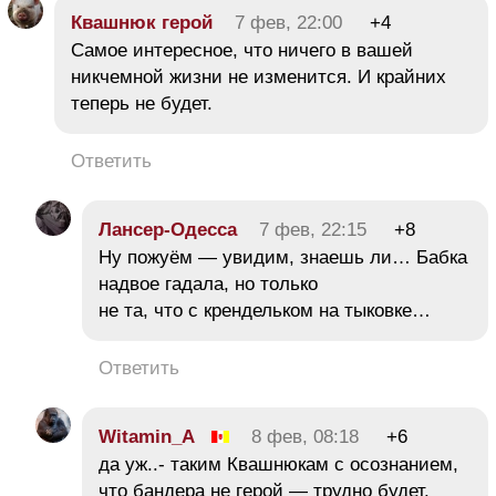
Квашнюк герой
7 фев, 22:00
+4
Самое интересное, что ничего в вашей
никчемной жизни не изменится. И крайних
теперь не будет.
Ответить
Лансер-Одесса
7 фев, 22:15
+8
Ну пожуём — увидим, знаешь ли… Бабка
надвое гадала, но только
не та, что с крендельком на тыковке…
Ответить
Witamin_A
8 фев, 08:18
+6
да уж..- таким Квашнюкам с осознанием,
что бандера не герой — трудно будет.