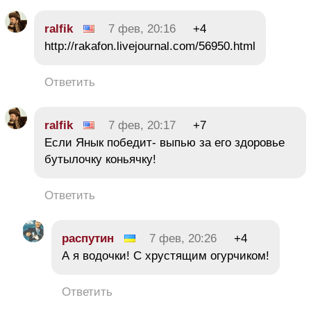
ralfik
7 фев, 20:16
+4
http://rakafon.livejournal.com/56950.html
Ответить
ralfik
7 фев, 20:17
+7
Если Янык победит- выпью за его здоровье
бутылочку коньячку!
Ответить
распутин
7 фев, 20:26
+4
А я водочки! С хрустящим огурчиком!
Ответить