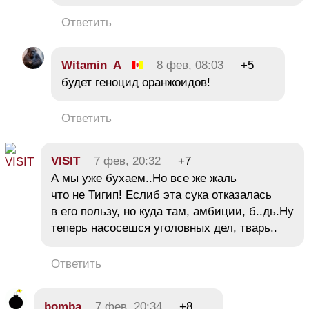
Ответить
Witamin_A
8 фев, 08:03
+5
будет геноцид оранжоидов!
Ответить
VISIT
7 фев, 20:32
+7
А мы уже бухаем..Но все же жаль
что не Тигип! Еслиб эта сука отказалась
в его пользу, но куда там, амбиции, б..дь.Ну
теперь насосешся уголовных дел, тварь..
Ответить
bomba
7 фев, 20:34
+8