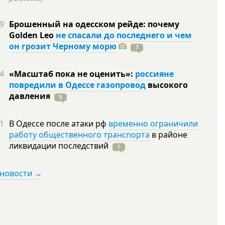
9
Брошенный на одесском рейде: почему
Golden Leo
не спасали до последнего и чем
он грозит Черному морю
7
4
«Масштаб пока не оценить»:
россияне
повредили в Одессе газопровод
высокого
давления
5
1
В Одессе после атаки рф
временно ограничили
работу общественного транспорта
в районе
ликвидации
последствий
5
 новости →