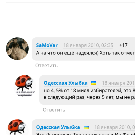
SaMoVar
18 января 2010, 02:35
+17
А на что он ещё надеялся) Хоть так отмет
Ответить
Одесская Улыбка
18 января 201
но 4, 5% от 18 милл избирателей, это 8
в следующий раз, через 5 лет, мы не 
Ответить
Одесская Улыбка
18 января 2010, 0
Это Львовская, Тернопольская и Ив-Фр о