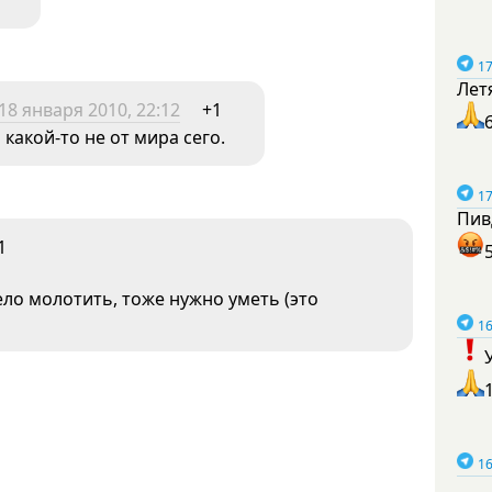
17
Лет
18 января 2010, 22:12
+1
какой-то не от мира сего.
17
Пив
1
ело молотить, тоже нужно уметь (это
16
16