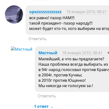
upszzzzzzzzzzzzz
18 января 2010, 08:21
все равно! пазор НАМ!!!
такой президент- пазор народу!!!
может будет кто-то, кого выберим на вто
Ответить
Местный
18 января 2010, 08:41
Милейший, а что вы предлагаете?
Наша проблема всегда выбирать из 2 
в 94г народ голосовал против Кравч
в 2004г. против Кучмы;
в 2010г против Ющенко!
Мы никогда не голосуем за-!
Ответить
1 ответ →