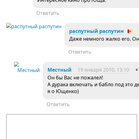
Интересное кино про ЮЩа.
Ответить
распутный распутин
Даже немного жалко его. Он 
Ответить
Местный
19 января 2010, 13:10
+
Он бы Вас не пожалел!
А дурака включать и бабло под это д
я о Ющенко)
Ответить