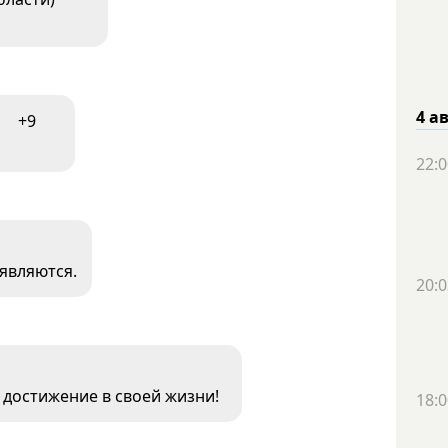
4 а
+9
22:0
ъявляются.
20:0
е достижение в своей жизни!
18:0