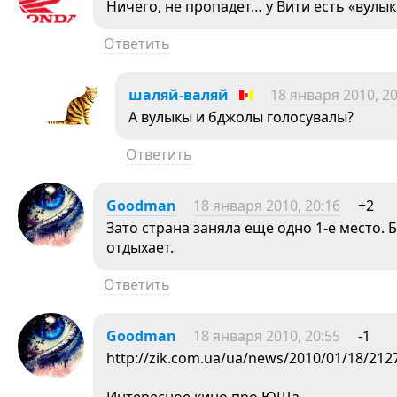
Ничего, не пропадет… у Вити есть «вулык
Ответить
шаляй-валяй
18 января 2010, 20
А вулыкы и бджолы голосувалы?
Ответить
Goodman
18 января 2010, 20:16
+2
Зато страна заняла еще одно 1-е место. 
отдыхает.
Ответить
Goodman
18 января 2010, 20:55
-1
http://zik.com.ua/ua/news/2010/01/18/212