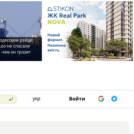
одесском рейде:
Leo не спасали
 чем он грозит
укр
Войти