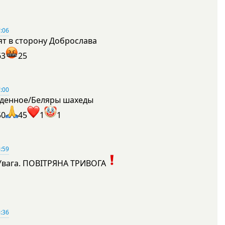
:06
ят в сторону Доброслава
63
25
:00
денное/Беляры шахеды
50
45
1
1
:59
Увага. ПОВІТРЯНА ТРИВОГА
1
:36