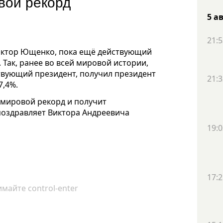
вой рекорд
5 а
21:5
Виктор Ющенко, пока ещё действующий
Так, ранее во всей мировой истории,
вующий президент, получил президент
21:3
7,4%.
 мировой рекорд и получит
поздравляет Виктора Андреевича
19:0
17:2
майте control-enter