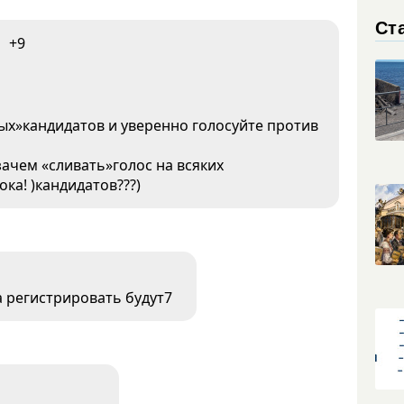
Ст
+9
вых»кандидатов и уверенно голосуйте против
 зачем «сливать»голос на всяких
ка! )кандидатов???)
са регистрировать будут7