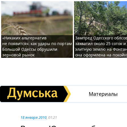
«Никаких альтернатив
Зампред Одесского облсо
не появится»: как удары по портам
захватил около 25 соток и
Большой Одессы обрушили
элитную землю на Фонтан
зерновой рынок
она оформлена на покой
Материалы
18 января 2010
, 01:21