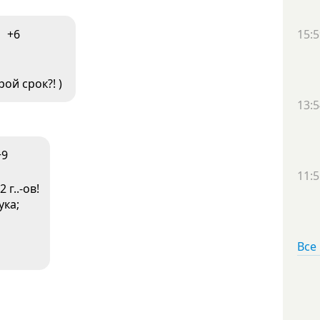
+6
15:5
рой срок?! )
13:5
+9
11:5
г..-ов!
ука;
Все