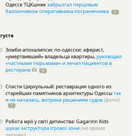
Одессе ТЦКшник
забрызгал перцовым
баллончиком оперативника-пограничника
7
вгуста
0
Зомби-апокалипсис по-одесски: аферист,
«умертвивший» владельца квартиры,
руководил
«частными тюрьмами» и лечил пациентов в
ресторане
8
3
Спасти Циркульный: реставрация одного из
старейших памятников архитектуры Одессы
так
и не началась, вопреки решениям судов
(фото)
7
0
Робота мрії у світі дитинства: Gagarinn Kids
шукає інструктора ігрової зони
(на правах
реклами)