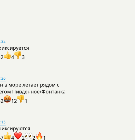
:32
фиксируется
32
4
3
:26
н в море летает рядом с
егом Пивденное/Фонтанка
32
12
1
:15
фиксируются
47
4
2
2
1