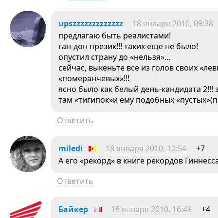
upszzzzzzzzzzzzz
18 января 2010, 09:38
предлагаю быть реалистами!
ган-дон презик!!! таких еще не было!
опустил страну до «нельзя»…
сейчас, выкеньте все из голов своих «ле
«померанчевых»!!!
ясно было как белый день-кандидата 2!!!
там «тигипок»и ему подобных «пустых»(по
Ответить
miledi
18 января 2010, 10:54
+7
А его «рекорд» в книге рекордов Гиннес
Ответить
Байкер
18 января 2010, 16:49
+4