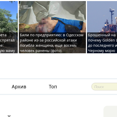
вета
Били по предприятию: в Одесском
Брошенный на 
 спрятал
районе из-за российской атаки
почему Golden 
е:
погибла женщина, еще восемь
до последнего и
ную маму
человек ранены (фото)
Черному морю
Архив
Топ