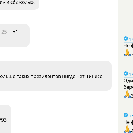
и» и «бджолы».
:25
+1
17
Не 
17
Больше таких президентов нигде нет. Гинесс
Оди
бер
17
793
Не 