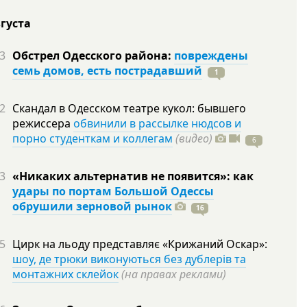
вгуста
3
Обстрел Одесского района:
повреждены
семь домов, есть пострадавший
1
2
Скандал в Одесском театре кукол: бывшего
режиссера
обвинили в рассылке нюдсов и
порно студенткам и коллегам
(видео)
6
3
«Никаких альтернатив не появится»: как
удары по портам Большой Одессы
обрушили зерновой рынок
16
5
Цирк на льоду представляє «Крижаний Оскар»:
шоу, де трюки виконуються без дублерів та
монтажних склейок
(на правах реклами)