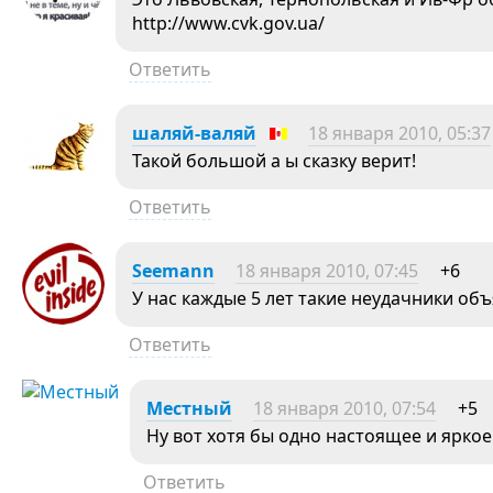
http://www.cvk.gov.ua/
Ответить
шаляй-валяй
18 января 2010, 05:37
Такой большой а ы сказку верит!
Ответить
Seemann
18 января 2010, 07:45
+6
У нас каждые 5 лет такие неудачники об
Ответить
Местный
18 января 2010, 07:54
+5
Ну вот хотя бы одно настоящее и ярко
Ответить