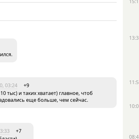
15:1
13:3
ился.
11:5
0, 03:24
+9
10 тыс) и таких хватает) главное, чтоб
радовались еще больше, чем сейчас.
10:0
3:33
+7
08:4
бласти)