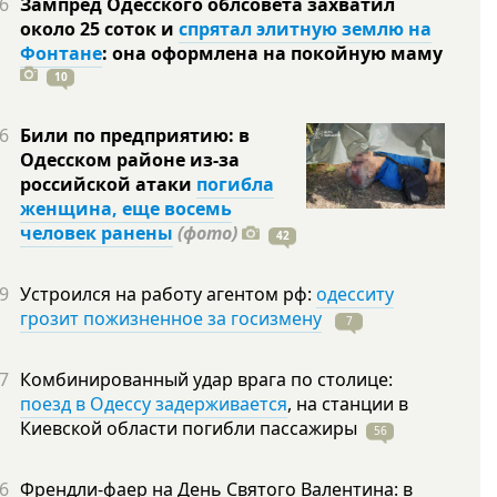
6
Зампред Одесского облсовета захватил
около 25 соток и
спрятал элитную землю на
Фонтане
: она оформлена на покойную
маму
10
6
Били по предприятию: в
Одесском районе из-за
российской атаки
погибла
женщина, еще восемь
человек ранены
(фото)
42
9
Устроился на работу агентом рф:
одесситу
грозит пожизненное за госизмену
7
7
Комбинированный удар врага по столице:
поезд в Одессу задерживается
, на станции в
Киевской области погибли
пассажиры
56
6
Френдли-фаер на День Святого Валентина: в