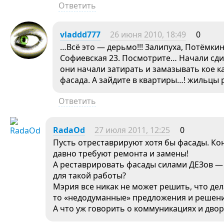
Ответить
vladdd777
26 июня 2010, 18:49
0
…Всё это — дерьмо!!! Залипуха, Потёмкин
Софиевская 23. Посмотрите… Начали сди
они начали затирать и замазывать кое к
фасада. А зайдите в квартиры…! жильцы
Ответить
RadaOd
27 июля 2011, 12:25
0
Пусть отреставрируют хотя бы фасады. Ко
давно требуют ремонта и замены!
А реставрировать фасады силами ДЕЗов — 
для такой работы?
Мэрия все никак не может решить, что дел
то «недодуманные» предложения и решени
А что уж говорить о коммуникациях и двор