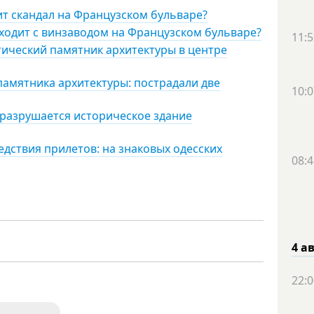
ит скандал на Французском бульваре?
ходит с винзаводом на Французском бульваре?
11:5
отический памятник архитектуры в центре
памятника архитектуры: пострадали две
10:0
 разрушается историческое здание
дствия прилетов: на знаковых одесских
08:4
4 а
22:0