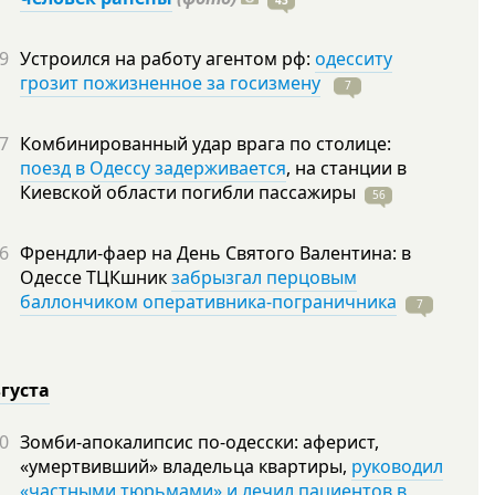
43
9
Устроился на работу агентом рф:
одесситу
грозит пожизненное за госизмену
7
7
Комбинированный удар врага по столице:
поезд в Одессу задерживается
, на станции в
Киевской области погибли
пассажиры
56
6
Френдли-фаер на День Святого Валентина: в
Одессе ТЦКшник
забрызгал перцовым
баллончиком оперативника-пограничника
7
вгуста
0
Зомби-апокалипсис по-одесски: аферист,
«умертвивший» владельца квартиры,
руководил
«частными тюрьмами» и лечил пациентов в