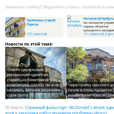
Заметили ошибку? Выделяйте слова с ошибкой и нажи
Наталья Штербуль
Проблемы старой
экс-начальник управ
Одессы
охраны объектов
культурного наследия
737 новостей
111 новостей
,
9 фот
Новости по этой теме:
Спасти Циркульный:
реставрация одного из
старейших памятников
архитектуры Одессы так и не
Перестройку одесского д
началась, вопреки решениям
Гоголя в отель пытаются
судов (фото)
возобновить: пока неуда
30 марта:
Странный фальстарт: McDonald`s возле оде
хотя у заказчика работ возникли проблемы (фото)