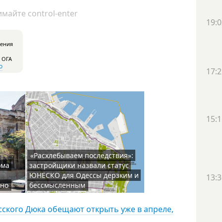
майте control-enter
19:0
ления
 ОГА
о
17:2
15:1
«Расхлебываем последствия»:
ома
застройщики назвали статус
ЮНЕСКО для Одессы дерзким и
13:3
чно
бессмысленным
сского Дюка обещают открыть уже в апреле,