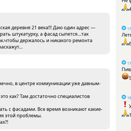
Не 
ская деревня 21 века!!! Даю один адрес —
17
рать штукатурку, а фасад сыпется…так
Лет
ак.чтобы держалось и никакого ремонта
 раскажут…
17
Пив
нечно, в центре коммуникации уже давным-
это как? Там достаточно специалистов
16
ать с фасадами. Все время возникают какие-
я этой проблемы.
ах?!