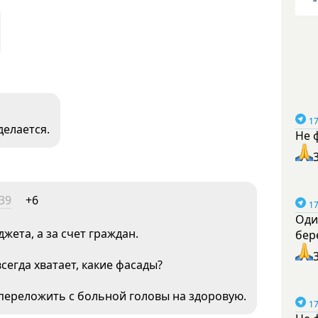
17
делается.
Не 
39
+6
17
Оди
жета, а за счет граждан.
бер
егда хватает, какие фасады?
переложить с больной головы на здоровую.
17