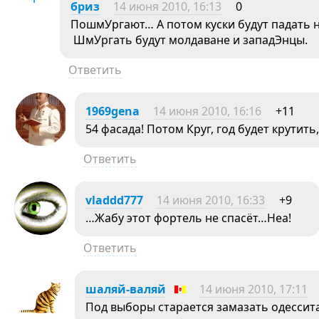
бриз
14 июня 2010, 16:13
0
ПошмУргают… А потом куски будут падать н
ШмУргать будут молдаване и западЭнцы.
Ответить
1969gena
14 июня 2010, 16:16
+11
54 фасада! Потом Круг, год будет крутит
Ответить
vladdd777
14 июня 2010, 16:33
+9
…Жабу этот фортель не спасёт…Неа!
Ответить
шаляй-валяй
14 июня 2010, 17:11
Под выборы старается замазать одессит