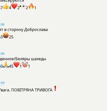
фиксируются
47
4
2
2
1
:06
ят в сторону Доброслава
63
25
:00
денное/Беляры шахеды
50
45
1
1
:59
Увага. ПОВІТРЯНА ТРИВОГА
1