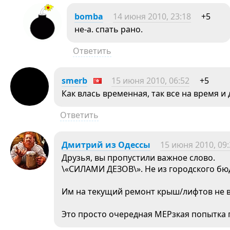
bomba
14 июня 2010, 23:18
+5
не-а. спать рано.
Ответить
smerb
15 июня 2010, 06:52
+5
Как влась временная, так все на время и 
Ответить
Дмитрий из Одессы
15 июня 2010, 09:
Друзья, вы пропустили важное слово.
\«СИЛАМИ ДЕЗОВ\». Не из городского бюд
Им на текущий ремонт крыш/лифтов не вс
Это просто очередная МЕРзкая попытка 