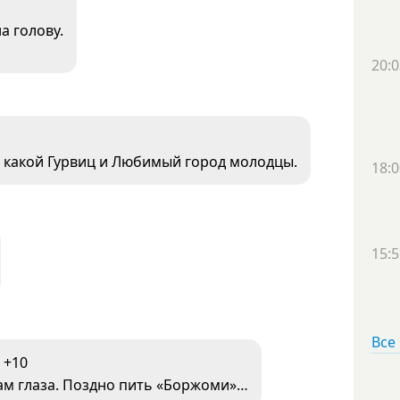
а голову.
20:0
ь, какой Гурвиц и Любимый город молодцы.
18:0
15:5
Все
+10
ам глаза. Поздно пить «Боржоми»…