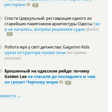
ресторане
8
3
Спасти Циркульный: реставрация одного из
старейших памятников архитектуры Одессы
так
и не началась, вопреки решениям судов
(фото)
7
0
Робота мрії у світі дитинства: Gagarinn Kids
шукає інструктора ігрової зони
(на правах
реклами)
9
Брошенный на одесском рейде: почему
Golden Leo
не спасали до последнего и чем
он грозит Черному морю
7
 новости →