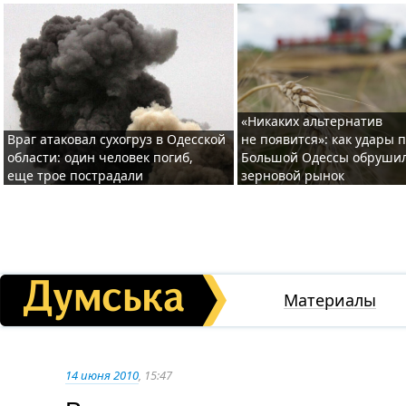
«Никаких альтернатив
Враг атаковал сухогруз в Одесской
не появится»: как удары 
области: один человек погиб,
Большой Одессы обруши
еще трое пострадали
зерновой рынок
Материалы
14 июня 2010
, 15:47