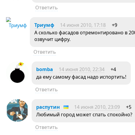
Ответить
Триумф
14 июня 2010, 17:18
+9
А сколько фасадов отремонтировано в 200
озвучит цифру.
Ответить
bomba
14 июня 2010, 22:34
+4
да ему самому фасад надо испортить!
Ответить
распутин
14 июня 2010, 23:09
+5
Любимый город может спать спокойно?
Ответить