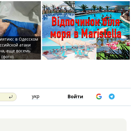
иятию: в Одесском
ссийской атаки
а, еще восемь
 (фото)
укр
Войти