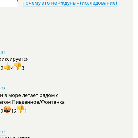
почему это не «ждуны» (исследование)
:32
фиксируется
32
4
3
:26
н в море летает рядом с
егом Пивденное/Фонтанка
32
12
1
:15