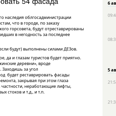
овать 54 фасада
6 а
09:4
го наследия облгосадминистрации
ам, что в городе, по заказу
кого горсовета, будут отреставрированы
шедших в негодность за последнее
08:3
если будут) выполнены силами ДЕЗов.
ое, да и глазам туристов будет приятно.
кинские деревни», вроде
. Заходишь за угол
5 а
род будет реставрировать фасады
емонта, закрывая при этом глаза
21:5
в частности, неработающие лифты,
стоков и т.д., и т.п.
21:3