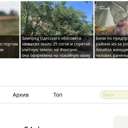
Зампред Одесского облсовета
Били по предпр
по портам
захватил около 25 соток и спрятал
районе из-за ро
ли
элитную землю на Фонтане:
погибла женщин
она оформлена на покойную маму
человек ранены
Архив
Топ