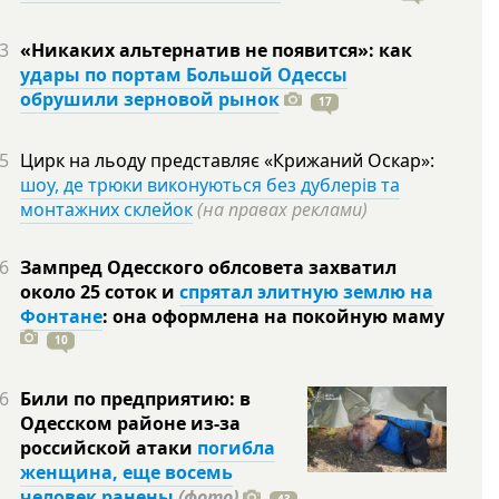
3
«Никаких альтернатив не появится»: как
удары по портам Большой Одессы
обрушили зерновой рынок
17
5
Цирк на льоду представляє «Крижаний Оскар»:
шоу, де трюки виконуються без дублерів та
монтажних склейок
(на правах реклами)
6
Зампред Одесского облсовета захватил
около 25 соток и
спрятал элитную землю на
Фонтане
: она оформлена на покойную
маму
10
6
Били по предприятию: в
Одесском районе из-за
российской атаки
погибла
женщина, еще восемь
человек ранены
(фото)