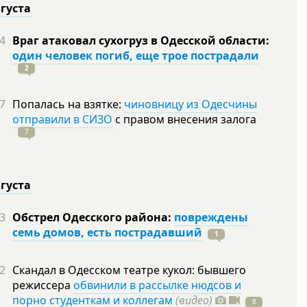
вгуста
4
Враг атаковал сухогруз в Одесской области:
один человек погиб, еще трое пострадали
2
7
Попалась на взятке:
чиновницу из Одесчины
отправили в СИЗО
с правом внесения залога
7
вгуста
3
Обстрел Одесского района:
повреждены
семь домов, есть пострадавший
1
2
Скандал в Одесском театре кукол: бывшего
режиссера
обвинили в рассылке нюдсов и
порно студенткам и коллегам
(видео)
8