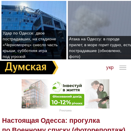
Удар по Одессе: двое
пострадавших, на стадионе
Атака на Одессу: в городе
«Черноморец» снесло часть
прилет, в море горит судно, ест
крыши, субботняя игра
пострадавшие (обновлено,
под угрозой
фото)
укр
Реклама
Настоящая Одесса: прогулка
по Военному спуску (фоторепортаж)