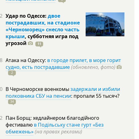
2
Удар по Одессе:
двое
пострадавших, на стадионе
«Черноморец» снесло часть
крыши
, субботняя игра под
угрозой
11
8
Атака на Одессу:
в городе прилет, в море горит
судно, есть пострадавшие
(обновлено, фото)
2
0
В Черноморске военкомы
задержали и избили
полковника СБУ на пенсии
: пропали 55
тысяч?
34
2
Пан Борщ: хедлайнером благодійного
фестивалю
в Подільську стане гурт «Без
обмежень»
(на правах реклами)