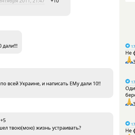
ентября 2011, 21:47
+10
 дали!!!
17
Не 
17
о всей Украине, и написать ЕМу дали 10!!
Оди
бер
+5
17
ишел твою(мою) жизнь устраивать?
Не 