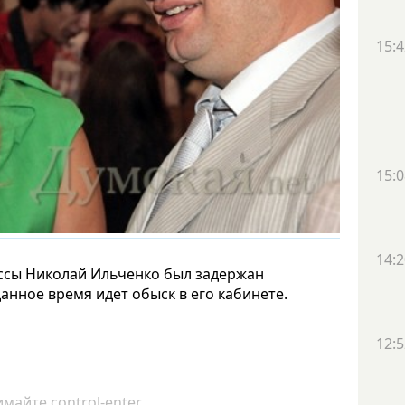
15:4
15:0
14:2
ссы Николай Ильченко был задержан
анное время идет обыск в его кабинете.
12:5
майте control-enter