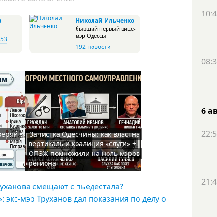
10:4
в
Николай Ильченко
бывший первый вице-
мэр Одессы
,
53
192 новости
08:3
6 а
22:5
веряй
Зачистка Одесчины: как властна
вертикаль и коалиция «слуги» +
ОПЗЖ помножили на ноль мэров
региона
21:4
руханова смещают с пьедестала?
 экс-мэр Труханов дал показания по делу о