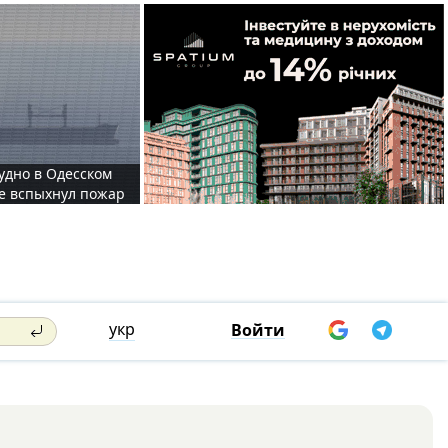
судно в Одесском
те вспыхнул пожар
укр
Войти