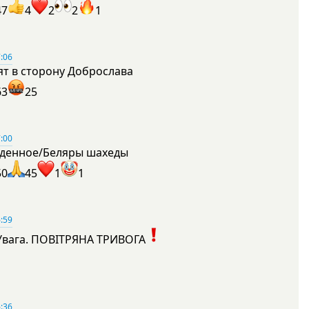
47
4
2
2
1
:06
ят в сторону Доброслава
63
25
:00
денное/Беляры шахеды
50
45
1
1
:59
Увага. ПОВІТРЯНА ТРИВОГА
1
:36