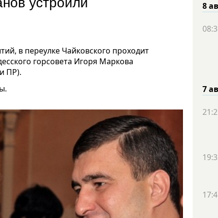
анов устроили
8 а
08:3
тий, в переулке Чайковского проходит
десского горсовета Игоря Маркова
и ПР).
ы.
7 а
21:2
19:3
17:4