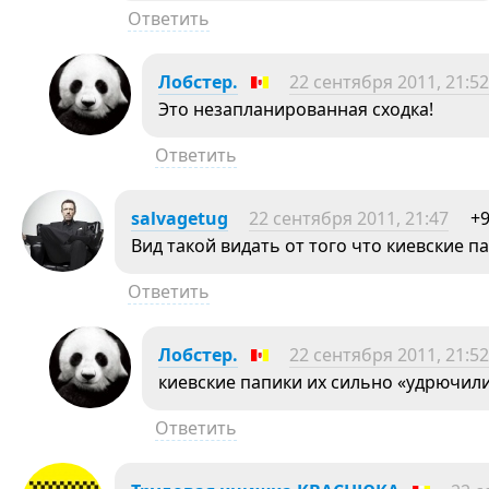
Ответить
Лобстер.
22 сентября 2011, 21:52
Это незапланированная сходка!
Ответить
salvagetug
22 сентября 2011, 21:47
+
Вид такой видать от того что киевские п
Ответить
Лобстер.
22 сентября 2011, 21:52
киевские папики их сильно «удрючили
Ответить