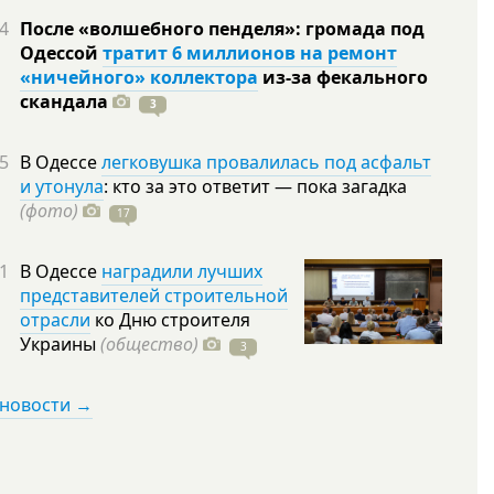
4
После «волшебного пенделя»: громада под
Одессой
тратит 6 миллионов на ремонт
«ничейного» коллектора
из-за фекального
скандала
3
5
В Одессе
легковушка провалилась под асфальт
и утонула
: кто за это ответит — пока загадка
(фото)
17
1
В Одессе
наградили лучших
представителей строительной
отрасли
ко Дню строителя
Украины
(общество)
3
 новости →