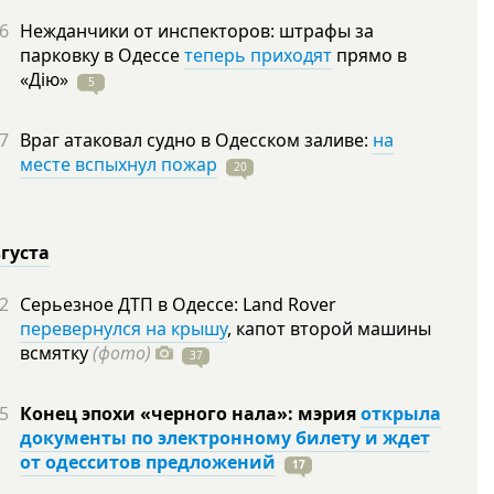
6
Нежданчики от инспекторов: штрафы за
парковку в Одессе
теперь приходят
прямо в
«Дію»
5
7
Враг атаковал судно в Одесском заливе:
на
месте вспыхнул пожар
20
вгуста
2
Серьезное ДТП в Одессе: Land Rover
перевернулся на крышу
, капот второй машины
всмятку
(фото)
37
5
Конец эпохи «черного нала»: мэрия
открыла
документы по электронному билету и ждет
от одесситов предложений
17