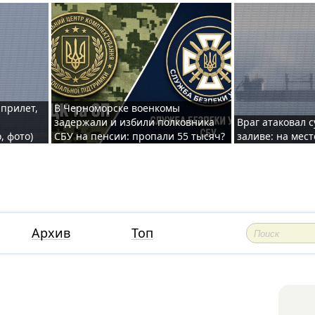
 прилет,
В Черноморске военкомы
задержали и избили полковника
Враг атаковал 
, фото)
СБУ на пенсии: пропали 55 тысяч?
заливе: на мес
Архив
Топ