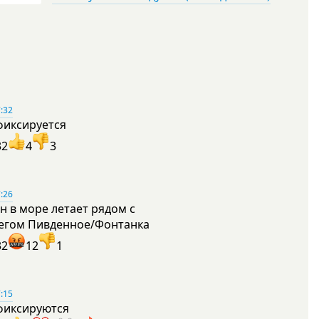
:32
фиксируется
32
4
3
:26
н в море летает рядом с
егом Пивденное/Фонтанка
32
12
1
:15
фиксируются