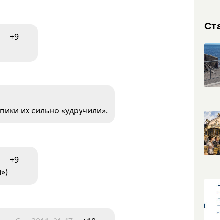
Ст
+9
9
апики их сильно «удручили».
+9
»)