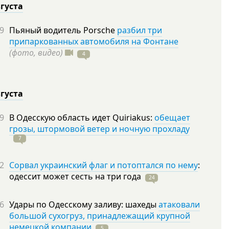
вгуста
9
Пьяный водитель Porsche
разбил три
припаркованных автомобиля на Фонтане
(фото, видео)
4
вгуста
9
В Одесскую область идет Quiriakus:
обещает
грозы, штормовой ветер и ночную прохладу
7
2
Сорвал украинский флаг и потоптался по нему
:
одессит может сесть на три
года
24
6
Удары по Одесскому заливу: шахеды
атаковали
большой сухогруз, принадлежащий крупной
немецкой компании
5