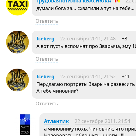
Трудовая книжка КВАСНЮКА
22 с
думали бога за… схватили а тут на тебе…
Ответить
Iceberg
22 сентября 2011, 21:48
+8
А вот пусть вспомнят про Зварыча, эму 10
Ответить
Iceberg
22 сентября 2011, 21:52
+11
Пердлагаю портреты Зварыча развесить п
А тебе чиновник?
Ответить
Атлантик
22 сентября 2011, 21:54
а чиновнику похъ. Чиновник, что пр
Наворовать, облошить и ноги…!!!