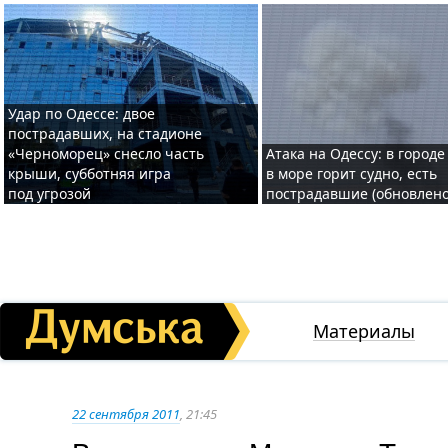
Удар по Одессе: двое
пострадавших, на стадионе
«Черноморец» снесло часть
Атака на Одессу: в городе
крыши, субботняя игра
в море горит судно, есть
под угрозой
пострадавшие (обновлено
Материалы
22 сентября 2011
, 21:45