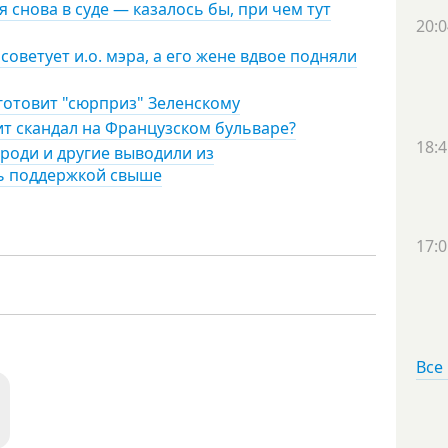
 снова в суде — казалось бы, при чем тут
20:0
советует и.о. мэра, а его жене вдвое подняли
 готовит "сюрприз" Зеленскому
ит скандал на Французском бульваре?
18:4
роди и другие выводили из
сь поддержкой свыше
17:0
Все