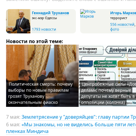
Геннадий Труханов
Игорь Марко
экс-мэр Одессы
террорист
556 новостей
1793 новости
фото
Новости по этой теме:
Политическая смерть: почему
Центробежные силы «До
выборы по новым правилам
делам»: почему верные
грозят Труханову
депутаты не хотят быть в
окончательным фиаско
оппозиции (колонка)
7 мая:
Землетрясение у "доверяйцев": главу партии Т
6 мая:
«Мы знакомы, но не виделись больше пяти лет»:
пленках Миндича