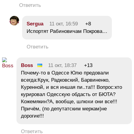
Ответить
Sergua
11 окт, 16:59
+8
Испортят Рабиновичам Покрова…
Ответить
Boss
11 окт, 18:37
+13
Почему-то в Одессе Юлю предовали
всегда:Крук, Радковский, Барвиненко,
Куренной, и вся иншая пи..та!!! Вопрос:кто
курировал Одесскую обдасть от БЮТА?
Кожемякин?А, вообще, шлюхи они все!!!
Причём, (по депутатским меркам)не
дорогие!!!
Ответить