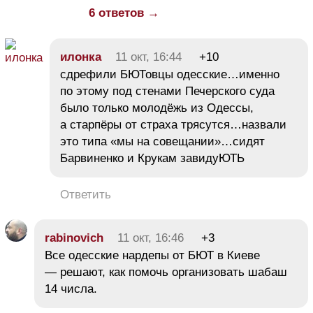
6 ответов →
илонка
11 окт, 16:44
+10
сдрефили БЮТовцы одесские…именно
по этому под стенами Печерского суда
было только молодёжь из Одессы,
а старпёры от страха трясутся…назвали
это типа «мы на совещании»…сидят
Барвиненко и Крукам завидуЮТЬ
Ответить
rabinovich
11 окт, 16:46
+3
Все одесские нардепы от БЮТ в Киеве
— решают, как помочь организовать шабаш
14 числа.