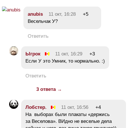
anubis
11 окт, 16:28
+5
Весельчак У?
Ответить
Ыгрок
11 окт, 16:29
+3
Если У это Умник, то нормально. :)
Ответить
3 ответа →
Лобстер.
11 окт, 16:56
+4
На выборах были плакаты «держись
за Веселова». ВИдно не веселые дела