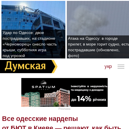
Удар по Одессе: двое
пострадавших, на стадионе
Атака на Одессу: в городе
«Черноморец» снесло часть
прилет, в море горит судно, ест
крыши, субботняя игра
пострадавшие (обновлено,
под угрозой
фото)
укр
Реклама
Все одесские нардепы
от БЮТ в Киеве — решают, как быть