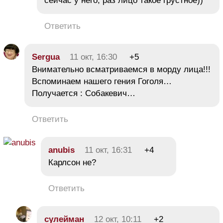
сейчас у него, раз лицо такое грустное))
Ответить
Sergua
11 окт, 16:30
+5
Внимательно всматриваемся в морду лица!!!
Вспоминаем нашего гения Гоголя…
Получается : Собакевич…
Ответить
anubis
11 окт, 16:31
+4
Карлсон не?
Ответить
сулейман
12 окт, 10:11
+2