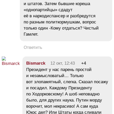
и штатов. Затем бывшие кореша
«однопартийцы» сдадут
её в наркодиспансер и разбредутся
по разным политкормушкам, вопрос
только один -Кому отдаться? Чистый
Гамлет.
Ответить
Bismarck
12 окт, 12:43
+4
Президент у нас парень простой
и незамысловатый… Только
вот злопамятный, слегка. Сказал посажу
и посадил. Каждому Президенту
по Ходорковскому! А шоб неповадно
было, для других наука. Путин морду
ворочит, мол некрасиво! А сам куда
Юкос дел? Или Штаты когда сливали