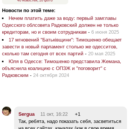
40 новостей
,
10 фото
Новости по этой теме:
Нечем платить даже за воду: первый замглавы
Одесского облсовета Радковский должен не только
кредиторам, но и своим сотрудникам
-
6 июня 2025
17 мгновений "Батьківщини": Тимошенко обещает
завести в новый парламент столько же одесситов,
сколько там сегодня от всех партий
-
20 мая 2025
Юля в Одессе: Тимошенко представила Жемана,
объяснила коалицию с ОПЗЖ и "поговорит" с
Радковским
-
24 октября 2024
Sergua
11 окт, 16:22
+1
Так, ребята, надо показать себя, засветиться
на всех сайтах, каналах (как в свое время