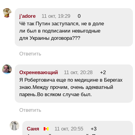
j'adore
11 окт, 19:29
0
Чё так Путин заступался, не в доле
ли был в подписании невыгодные
для Украины договора???
Ответить
Охреневающий
11 окт, 20:28
+2
Я Робертовича еще по медицине в Берегах
знаю.Между прочим, очень адекватный
парень.Во всяком случае был.
Ответить
Саня
11 окт, 20:55
+3