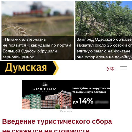
«Никаких альтернатив
Зампред Одесского облсове
не появится»: как удары по портам
захватил около 25 соток и с
Большой Одессы обрушили
элитную землю на Фонтане:
зерновой рынок
она оформлена на покойну
укр
Реклама
Введение туристического сбора
не скажется на стоимости