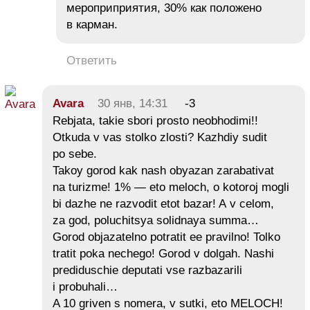
мероприприятия, 30% как положено
в карман.
Ответить
Avara
30 янв, 14:31
-3
Rebjata, takie sbori prosto neobhodimi!!
Otkuda v vas stolko zlosti? Kazhdiy sudit
po sebe.
Takoy gorod kak nash obyazan zarabativat
na turizme! 1% — eto meloch, o kotoroj mogli
bi dazhe ne razvodit etot bazar! A v celom,
za god, poluchitsya solidnaya summa…
Gorod objazatelno potratit ee pravilno! Tolko
tratit poka nechego! Gorod v dolgah. Nashi
prediduschie deputati vse razbazarili
i probuhali…
A 10 griven s nomera, v sutki, eto MELOCH!