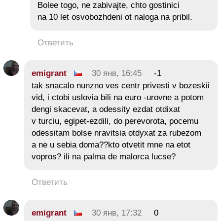
Bolee togo, ne zabivajte, chto gostinici
na 10 let osvobozhdeni ot naloga na pribil.
Ответить
emigrant
30 янв, 16:45
-1
tak snacalo nunzno ves centr privesti v bozeskii
vid, i ctobi uslovia bili na euro -urovne a potom
dengi skacevat, a odessity ezdat otdixat
v turciu, egipet-ezdili, do perevorota, pocemu
odessitam bolse nravitsia otdyxat za rubezom
a ne u sebia doma??kto otvetit mne na etot
vopros? ili na palma de malorca lucse?
Ответить
emigrant
30 янв, 17:32
0