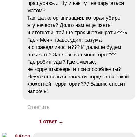
пращурив»… Ну и как тут не заругаться
матом?
Так гда же организация, которая убирет
эту нечесть? Долго нам еще рэвты
и стогнаты, тай щэ трохынэвмыраты???»
Где «Меч» правосудия, разума,
и справедливости??? И дальше будем
базикать? Заплевывая мониторы???
Где робингуды? Где смелые,
не коррупцыонеры и приспособленцы?
Неужели нельзя навести порядок на такой
крохотной территории??? Башню сносит
напрочь!
Ответить
1 ответ →