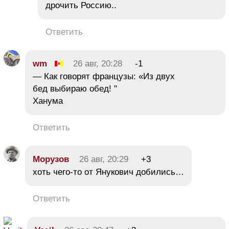
дрочить Россию..
Ответить
wm
26 авг, 20:28
-1
— Как говорят французы: «Из двух
бед выбираю обед! "
Ханума
Ответить
Морузов
26 авг, 20:29
+3
хоть чего-то от Янукович добились…
Ответить