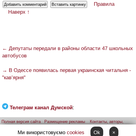
Правила
Наверх ↑
← Депутаты передали в районы области 47 школьных
автобусов
→ В Одессе появилась первая украинская читальня -
"кав’ярня"
Телеграм канал Думской
:
Полная версия сайта
Размещение рекламы
Контакты, авторы,
редакция
Telegram-канал
Приложение:
iPhone
Android
Ми використовуємо
cookies
Ok
×
Прислать фото через telegram
Patreon