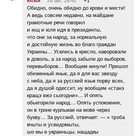
kitsor
29 авг, 19:42
+1
Обидно, очень обидно до крови и мести!
А ведь совсем недавно, на майдане
грамотные речи говорил
и ющ и юля идя в президенты,
что они за народ, за нормальную
и достойную жизнь во благо граждан
Украины… Уселись в кресло, наворовали
в доволь, а за народ забыли до выборов,
перевыборов… Вообщем кинули! Пришол
обиженный янык, да я для вас звезду
с неба, да я за русский язык порву всех,
да я душой одессит, ну вообщем «станэ
кращэ вжэ сьогодни»… И опять
обьегорили народ… Опять успокоение,
он в троне курлыкае на мове через
букву… За русский, отвечает: — « трэба
вчыты и усвидомыты,
шо мы е украиньцы, нащадкы