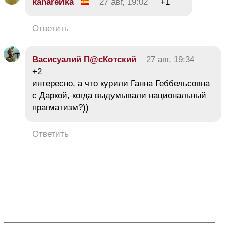
kanareЙka
27 авг, 19:02
+1
Ответить
Васисуалий П@сКотский
27 авг, 19:34
+2
интересно, а что курили Ганна Геббельсовна
с Даркой, когда выдумывали национальный
прагматизм?))
Ответить