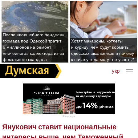
После «волшебного пенделя»:
громада под Одессой тратит
Хотят макароны, котлеты
6 миллионов на ремонт
и курицу: чем будут кормить
«ничейного» коллектора из-за
одесских школьников и почему
фекального скандала
к началу года могут не успеть?
укр
Реклама
Янукович ставит национальные
интересы выше, чем Таможенный