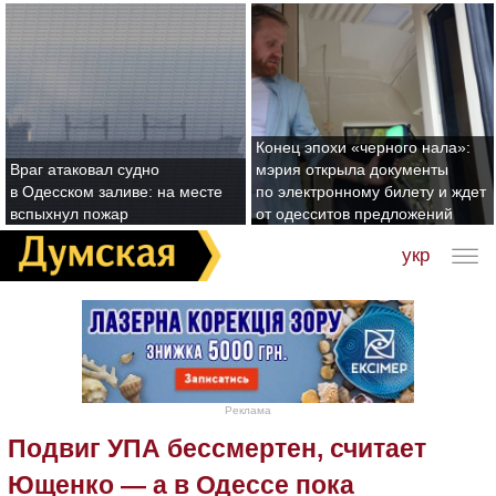
Конец эпохи «черного нала»:
Враг атаковал судно
мэрия открыла документы
в Одесском заливе: на месте
по электронному билету и ждет
вспыхнул пожар
от одесситов предложений
укр
Реклама
Подвиг УПА бессмертен, считает
Ющенко — а в Одессе пока