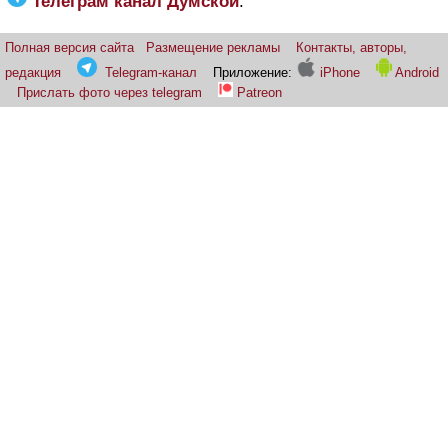
Телеграм канал Думской
:
Полная версия сайта
Размещение рекламы
Контакты, авторы,
редакция
Telegram-канал
Приложение:
iPhone
Android
Прислать фото через telegram
Patreon