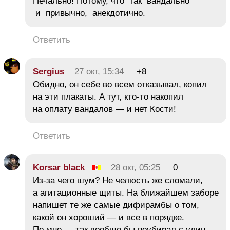
Печально! Потому, что так вандально
и привычно, анекдотично.
Ответить
Sergius
27 окт, 15:34
+8
Обидно, он себе во всем отказывал, копил
на эти плакаты. А тут, кто-то накопил
на оплату вандалов — и нет Кости!
Ответить
Korsar black
28 окт, 05:25
0
Из-за чего шум? Не челюсть же сломали,
а агитационные щиты. На ближайшем заборе
напишет те же самые дифирамбы о том,
какой он хороший — и все в порядке.
По мне — так вообще бы поубирал с улиц