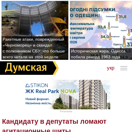
Ракетные атаки, поврежденный
«Черноморец» и скандал
с полковником СБУ: что больше
Историческая жара: Одесса
всего читали на этой неделе
побила рекорд 1963 года
укр
Реклама
Кандидату в депутаты ломают
агитационные щиты