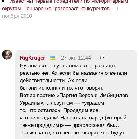
Известны первые победители по мажоритарным
округам. Гончаренко "разорвал" конкурентов.
-
1
ноября 2010
RigKruger
27 окт, 12:44
+7
Ну ломают… пусть ломают… разницы
реально нет. Ах если бы названия отвечали
действительности. Ах если
бы они исполняли то, что говорят.
Вот за партию «Партия Воров и Имбицилов
Украины», с лозунгом — «украдем
то, что осталось! Продадим все,
что не продали! Насрать на народ (который
также продадим)» — проголосовал бы…
только за то, что честно говорят, что будут