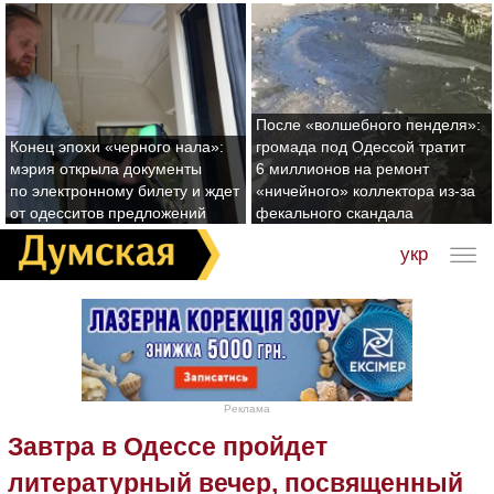
После «волшебного пенделя»:
Конец эпохи «черного нала»:
громада под Одессой тратит
мэрия открыла документы
6 миллионов на ремонт
по электронному билету и ждет
«ничейного» коллектора из-за
от одесситов предложений
фекального скандала
укр
Реклама
Завтра в Одессе пройдет
литературный вечер, посвященный