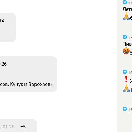
17
Лет
14
17
Пив
+26
16
ев, Кучук и Ворохаев»
16
, 01:26
+5