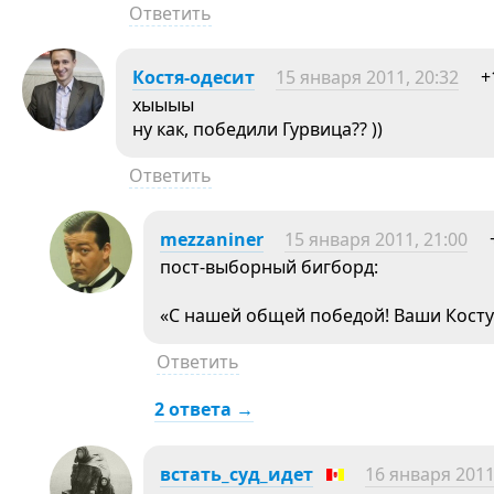
Ответить
Костя-одесит
15 января 2011, 20:32
+
хыыыы
ну как, победили Гурвица?? ))
Ответить
mezzaniner
15 января 2011, 21:00
пост-выборный бигборд:
«С нашей общей победой! Ваши Костус
Ответить
2 ответа →
встать_суд_идет
16 января 2011