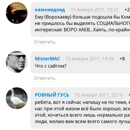
камнеедоед
15 января 2011, 19:21
+2
Ему (Ворохаеву) больше подошла бы Ком
не пришлось бы выделять СОЦИАЛЬНОГО
интересная: ВОРО-ХАЕВ…Хаять, по-крайн
Ответить
MisterMAC
15 января 2011, 19:39
+8
Что с сайтом?
Ответить
РОВНЫЙ ГУСЬ
15 января 2011, 20:10
ребята, вот я сейчас напишу не по теме, 
нас при этой жизни всё было хорошо, вс
этой, хочеться всего лишь нормально р
люди, желаю вам всем всего самого лучше