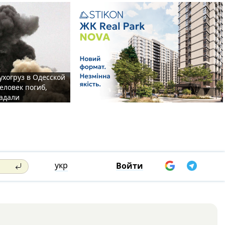
ухогруз в Одесской
еловек погиб,
адали
укр
Войти