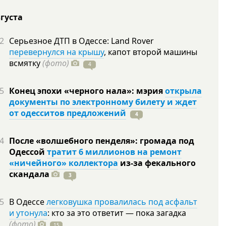
вгуста
2
Серьезное ДТП в Одессе: Land Rover
перевернулся на крышу
, капот второй машины
всмятку
(фото)
4
5
Конец эпохи «черного нала»: мэрия
открыла
документы по электронному билету и ждет
от одесситов предложений
4
4
После «волшебного пенделя»: громада под
Одессой
тратит 6 миллионов на ремонт
«ничейного» коллектора
из-за фекального
скандала
3
5
В Одессе
легковушка провалилась под асфальт
и утонула
: кто за это ответит — пока загадка
(фото)
15