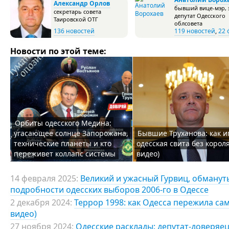
Александр Орлов
бывший вице-мэр, 
секретарь совета
депутат Одесского
Таировской ОТГ
облсовета
136 новостей
119 новостей
,
22 
Новости по этой теме:
Орбиты одесского Медина:
угасающее солнце Запорожана,
Бывшие Труханова: как и
технические планеты и кто
одесская свита без короля
переживет коллапс системы
видео)
14 февраля 2025:
Великий и ужасный Гурвиц, обманут
подробности одесских выборов 2006-го в Одессе
2 декабря 2024:
Террор 1998: как Одесса пережила са
видео)
27 ноября 2024:
Одесские расклады: депутат-доверяец