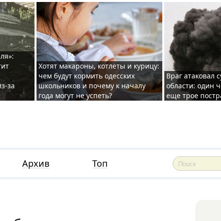
ля»:
тит
Хотят макароны, котлеты и курицу:
чем будут кормить одесских
Враг атаковал с
з-за
школьников и почему к началу
области: один ч
года могут не успеть?
еще трое постр
Архив
Топ