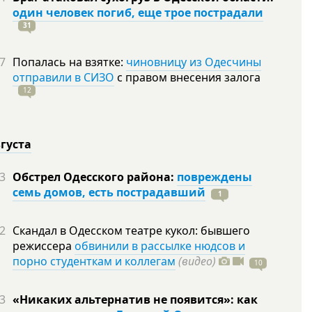
один человек погиб, еще трое пострадали
31
7
Попалась на взятке:
чиновницу из Одесчины
отправили в СИЗО
с правом внесения залога
12
вгуста
3
Обстрел Одесского района:
повреждены
семь домов, есть пострадавший
1
2
Скандал в Одесском театре кукол: бывшего
режиссера
обвинили в рассылке нюдсов и
порно студенткам и коллегам
(видео)
10
3
«Никаких альтернатив не появится»: как