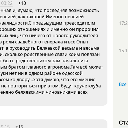
 03:22
+10
енная и, думаю, что последняя возможность
пенсией, как таковой.Именно пенсией
инвалидности.С предыдущим председателм
17:2
хороших отношениях и именно он пророчил
евых лиц, что ничего от нового рукводителя
в роли свадебного генерала и всё.Опыт
ет, а руководить Беляевкой весьма и весьма
15:1
и, сколько родственные связи коим повязан
т быть родственником зам начальника
ым братом главного агронома.Там всё может
уки нет ни в одном районе одесской
овсем ко двору…хотя думаю, что его умение
Все
у не повториться при этом, будут круче клуба
оценено беляевскими чиновниками всех
Ст
19:15
+15