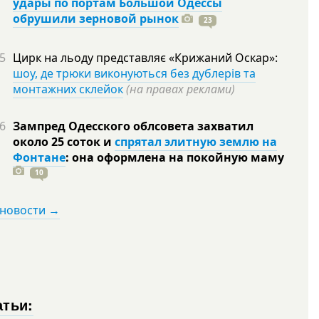
удары по портам Большой Одессы
обрушили зерновой рынок
23
5
Цирк на льоду представляє «Крижаний Оскар»:
шоу, де трюки виконуються без дублерів та
монтажних склейок
(на правах реклами)
6
Зампред Одесского облсовета захватил
около 25 соток и
спрятал элитную землю на
Фонтане
: она оформлена на покойную
маму
10
 новости →
атьи: