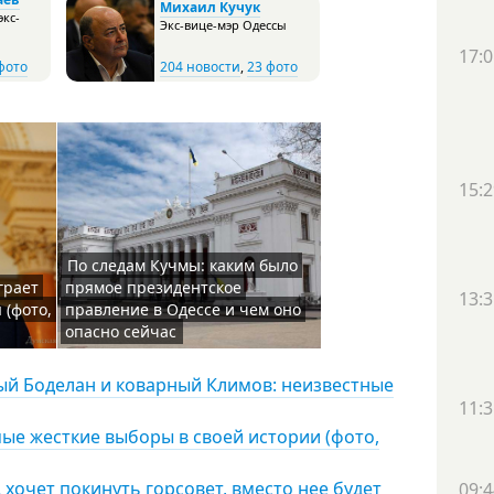
Михаил Кучук
экс-
Экс-вице-мэр Одессы
17:0
фото
204 новости
,
23 фото
15:2
По следам Кучмы: каким было
грает
прямое президентское
13:3
 (фото,
правление в Одессе и чем оно
опасно сейчас
ый Боделан и коварный Климов: неизвестные
11:3
мые жесткие выборы в своей истории (фото,
 хочет покинуть горсовет, вместо нее будет
09:4