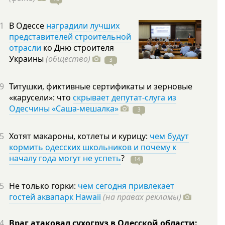
1
В Одессе
наградили лучших
представителей строительной
отрасли
ко Дню строителя
Украины
(общество)
3
9
Титушки, фиктивные сертификаты и зерновые
«карусели»: что
скрывает депутат-слуга из
Одесчины «Саша-мешалка»
3
5
Хотят макароны, котлеты и курицу:
чем будут
кормить одесских школьников и почему к
началу года могут не успеть
?
14
5
Не только горки:
чем сегодня привлекает
гостей аквапарк Hawaii
(на правах рекламы)
4
Враг атаковал сухогруз в Одесской области: