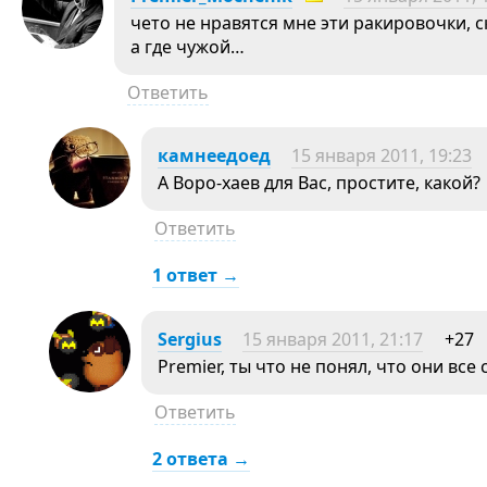
чето не нравятся мне эти ракировочки, с
а где чужой…
Ответить
камнеедоед
15 января 2011, 19:23
А Воро-хаев для Вас, простите, какой?
Ответить
1 ответ →
Sergius
15 января 2011, 21:17
+27
Premier, ты что не понял, что они все
Ответить
2 ответа →