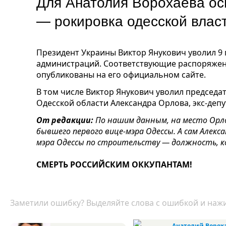
Для Анатолия Ворохаева ос
— рокировка одесской влас
Президент Украины Виктор Янукович уволил 9 
администраций. Соответствующие распоряжени
опубликованы на его официальном сайте.
В том числе Виктор Янукович уволил председа
Одесской области Александра Орлова, экс-депу
От редакции:
По нашим данным, на место Орл
бывшего первого вице-мэра Одессы. А сам Алек
мэра Одессы по строительству — должность, к
СМЕРТЬ РОССИЙСКИМ ОККУПАНТАМ!
Заметили ошибку? Выделяйте слова с ошибкой и нажи
Анатолий Ворох