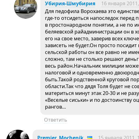
Убирия-Шмубирия
16 января 2011,
Для педофила Ворохаева это единств
где-то отсидеться напоследок перед 
в простонародном понятии, а не по 
беляевской райадминистрации он в 
его на свое место, заверив всех ключ
зависеть не будет.Он просто посидит 
сельской работы он все равно не име
сложно, там не столько решают деньг
весь район.Начальник милиции може
налоговой и одновременно двоюродн
быть.Такой родственной круговой пор
области.Так что дядя Толя будет не с
материться минут этак 20-30 и не раз
«Веселые сиськи» и по достоинству 
рангов…
Ответить
Premier_Mochenik
15 января 2011, 