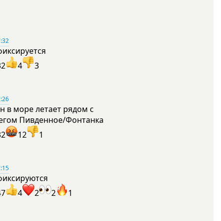
:32
фиксируется
32
4
3
:26
н в море летает рядом с
егом Пивденное/Фонтанка
32
12
1
:15
фиксируются
47
4
2
2
1