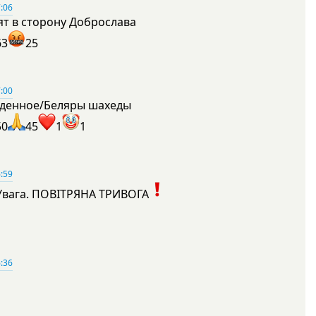
:06
ят в сторону Доброслава
63
25
:00
денное/Беляры шахеды
50
45
1
1
:59
Увага. ПОВІТРЯНА ТРИВОГА
1
:36