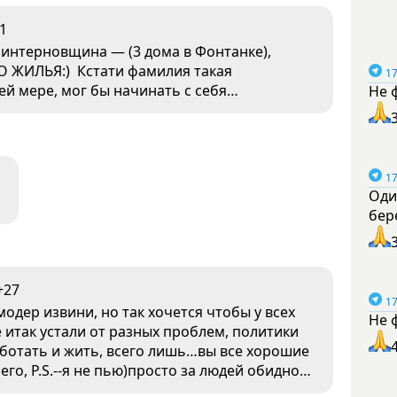
1
интерновщина — (3 дома в Фонтанке),
 ЖИЛЬЯ:) Кстати фамилия такая
17
ей мере, мог бы начинать с себя…
Не 
17
Оди
бер
+27
17
модер извини, но так хочется чтобы у всех
Не 
е итак устали от разных проблем, политики
аботать и жить, всего лишь…вы все хорошие
го, P.S.--я не пью)просто за людей обидно…