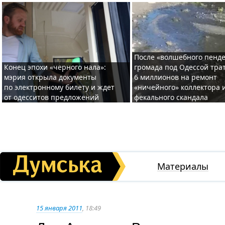
После «волшебного пенде
Конец эпохи «черного нала»:
громада под Одессой тра
мэрия открыла документы
6 миллионов на ремонт
по электронному билету и ждет
«ничейного» коллектора и
от одесситов предложений
фекального скандала
Материалы
15 января 2011
, 18:49