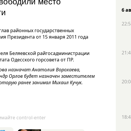
вободили место
ти
6 а
22:5
глав районных государственных
я Президента от 15 января 2011 года
21:4
теля Беляевской райгосадминистрации
тата Одесского горсовета от ПР.
ова назначат Анатолия Ворохаева,
сандр Орлов будет назначен заместителем
20:0
оторую ранее занимал Михаил Кучук.
18:4
майте control-enter
аев