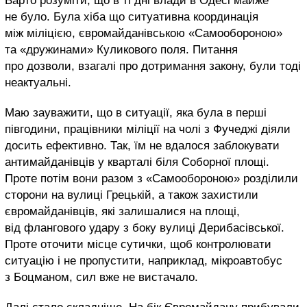
Варто розуміти, що в ті дні влади в Одесі майже
не було. Була хіба що ситуативна координація
між міліцією, євромайданівською «Самообороною»
та «дружинами» Куликового поля. Питання
про дозволи, взагалі про дотримання закону, були тоді
неактуальні.
Маю зауважити, що в ситуації, яка була в перші
півгодини, працівники міліції на чолі з Фучеджі діяли
досить ефективно. Так, їм не вдалося заблокувати
антимайданівців у кварталі біля Соборної площі.
Проте потім вони разом з «Самообороною» розділили
сторони на вулиці Грецькій, а також захистили
євромайданівців, які залишалися на площі,
від флангового удару з боку вулиці Дерибасівської.
Проте оточити місце сутички, щоб контролювати
ситуацію і не пропустити, наприклад, мікроавтобус
з Боцманом, сил вже не вистачало.