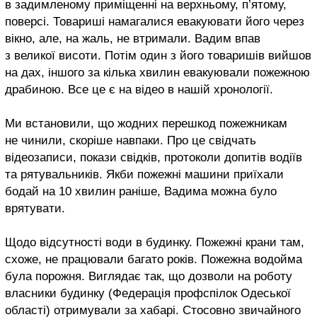
в задимленому приміщенні на верхньому, п’ятому,
поверсі. Товариші намагалися евакуювати його через
вікно, але, на жаль, не втримали. Вадим впав
з великої висоти. Потім один з його товаришів вийшов
на дах, іншого за кілька хвилин евакуювали пожежною
драбиною. Все це є на відео в нашій хронології.
Ми встановили, що жодних перешкод пожежникам
не чинили, скоріше навпаки. Про це свідчать
відеозаписи, покази свідків, протоколи допитів водіїв
та рятувальників. Якби пожежні машини приїхали
бодай на 10 хвилин раніше, Вадима можна було
врятувати.
Щодо відсутності води в будинку. Пожежні крани там,
схоже, не працювали багато років. Пожежна водойма
була порожня. Виглядає так, що дозволи на роботу
власники будинку (Федерація профспілок Одеської
області) отримували за хабарі. Стосовно звичайного