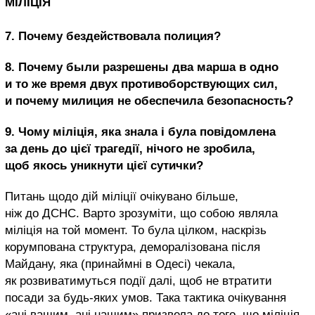
МІЛІЦІЯ
7.
Почему бездействовала полиция?
8. Почему были разрешены два марша в одно
и то же время двух противоборствующих сил,
и почему милиция не обеспечила безопасность?
9.
Чому міліція, яка знала і була повідомлена
за день до цієї трагедії, нічого не зробила,
щоб якось уникнути цієї сутички?
Питань щодо дій міліції очікувано більше,
ніж до ДСНС. Варто зрозуміти, що собою являла
міліція на той момент. То була цілком, наскрізь
корумпована структура, деморалізована після
Майдану, яка (принаймні в Одесі) чекала,
як розвиватимуться події далі, щоб не втратити
посади за будь-яких умов. Така тактика очікування
«ані вашим, ані нашим» призвела до того, що міліція