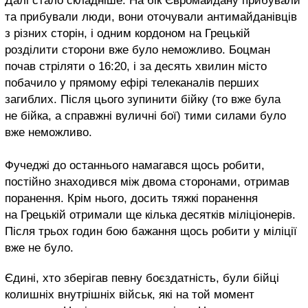
Далі стало складніше. На бік Євромайдану прибували
та прибували люди, вони оточували антимайданівців
з різних сторін, і одним кордоном на Грецькій
розділити сторони вже було неможливо. Боцман
почав стріляти о 16:20, і за десять хвилин місто
побачило у прямому ефірі телеканалів перших
загиблих. Після цього зупинити бійку (то вже була
не бійка, а справжні вуличні бої) тими силами було
вже неможливо.
Фучеджі до останнього намагався щось робити,
постійно знаходився між двома сторонами, отримав
поранення. Крім нього, досить тяжкі поранення
на Грецькій отримали ще кілька десятків міліціонерів.
Після трьох годин бою бажання щось робити у міліції
вже не було.
Єдині, хто зберігав певну боєздатність, були бійці
колишніх внутрішніх військ, які на той момент