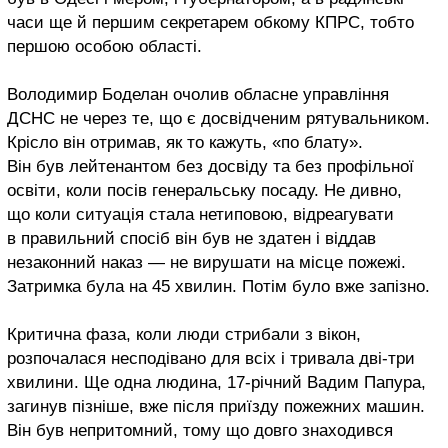
часи ще й першим секретарем обкому КПРС, тобто
першою особою області.
Володимир Боделан очолив обласне управління
ДСНС не через те, що є досвідченим рятувальником.
Крісло він отримав, як то кажуть, «по блату».
Він був лейтенантом без досвіду та без профільної
освіти, коли посів генеральську посаду. Не дивно,
що коли ситуація стала нетиповою, відреагувати
в правильний спосіб він був не здатен і віддав
незаконний наказ — не вирушати на місце пожежі.
Затримка була на 45 хвилин. Потім було вже запізно.
Критична фаза, коли люди стрибали з вікон,
розпочалася несподівано для всіх і тривала дві-три
хвилини. Ще одна людина, 17-річний Вадим Папура,
загинув пізніше, вже після приїзду пожежних машин.
Він був непритомний, тому що довго знаходився