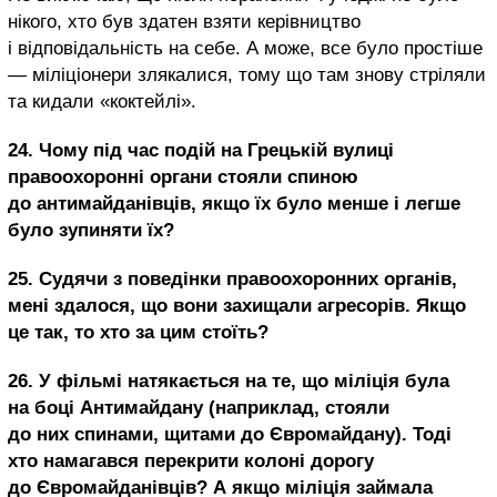
нікого, хто був здатен взяти керівництво
і відповідальність на себе. А може, все було простіше
— міліціонери злякалися, тому що там знову стріляли
та кидали «коктейлі».
24. Чому під час подій на Грецькій вулиці
правоохоронні органи стояли спиною
до антимайданівців, якщо їх було менше і легше
було зупиняти їх?
25. Судячи з поведінки правоохоронних органів,
мені здалося, що вони захищали агресорів. Якщо
це так, то хто за цим стоїть?
26. У фільмі натякається на те, що міліція була
на боці Антимайдану (наприклад, стояли
до них спинами, щитами до Євромайдану). Тоді
хто намагався перекрити колоні дорогу
до Євромайданівців? А якщо міліція займала