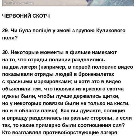
ЧЕРВОНИЙ СКОТЧ
29. Чи була поліція у змові з групою Куликового
поля?
30. Некоторые моменты в фильме намекают
на то, что отряды полиции разделились
на два лагеря (например, в первой половине видео
показывали отряды людей в бронежилетах
с красными маркировками; и хотя это в видео
объяснили тем, что повязки из красного скотча
нужны были, чтобы лучше держались щитки,
но у некоторых повязки были не только на кисти,
но и в области плеча). Как вы думаете, полиция
и вправду разделилась на разные стороны, и если
так, то какие примерно были соотношения сил?
Кто возглавлял противоборствующие лагеря