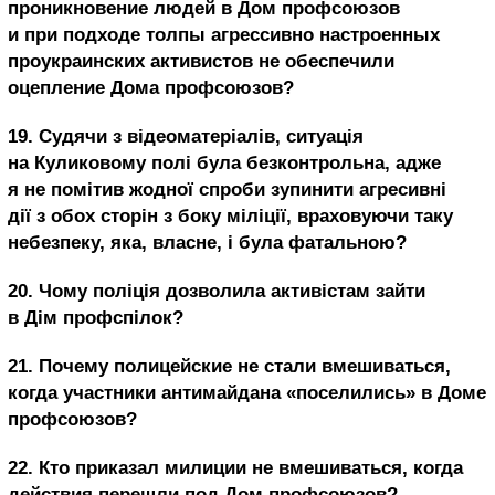
проникновение людей в Дом профсоюзов
и при подходе толпы агрессивно настроенных
проукраинских активистов не обеспечили
оцепление Дома профсоюзов?
19. Судячи з відеоматеріалів, ситуація
на Куликовому полі була безконтрольна, адже
я не помітив жодної спроби зупинити агресивні
дії з обох сторін з боку міліції, враховуючи таку
небезпеку, яка, власне, і була фатальною?
20.
Чому поліція дозволила активістам зайти
в Дім профспілок?
21.
Почему полицейские не стали вмешиваться,
когда участники антимайдана «поселились» в Доме
профсоюзов?
22.
Кто приказал милиции не вмешиваться, когда
действия перешли под Дом профсоюзов?