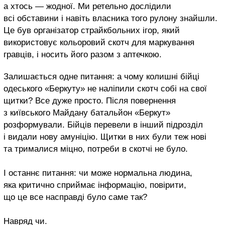
а хтось — жодної. Ми ретельно дослідили
всі обставини і навіть власника того рулону знайшли.
Це був організатор страйкбольних ігор, який
використовує кольоровий скотч для маркування
гравців, і носить його разом з аптечкою.
Залишається одне питання: а чому колишні бійці
одеського «Беркуту» не наліпили скотч собі на свої
щитки? Все дуже просто. Після повернення
з київського Майдану батальйон «Беркут»
розформували. Бійців перевели в інший підрозділ
і видали нову амуніцію. Щитки в них були теж нові
та трималися міцно, потреби в скотчі не було.
І останнє питання: чи може нормальна людина,
яка критично сприймає інформацію, повірити,
що це все насправді було саме так?
Навряд чи.