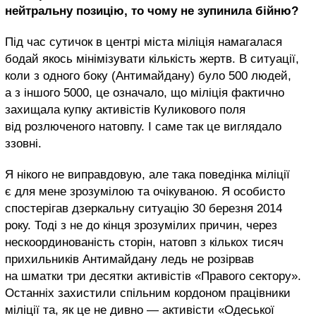
нейтральну позицію, то чому не зупинила бійню?
Під час сутичок в центрі міста міліція намагалася
бодай якось мінімізувати кількість жертв. В ситуації,
коли з одного боку (Антимайдану) було 500 людей,
а з іншого 5000, це означало, що міліція фактично
захищала купку активістів Куликового поля
від розлюченого натовпу. І саме так це виглядало
ззовні.
Я нікого не виправдовую, але така поведінка міліції
є для мене зрозумілою та очікуваною. Я особисто
спостерігав дзеркальну ситуацію 30 березня 2014
року. Тоді з не до кінця зрозумілих причин, через
нескоординованість сторін, натовп з кількох тисяч
прихильників Антимайдану ледь не розірвав
на шматки три десятки активістів «Правого сектору».
Останніх захистили спільним кордоном працівники
міліції та, як це не дивно — активісти «Одеської