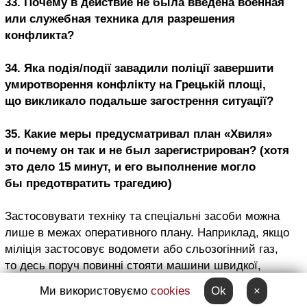
33. Почему в действие не была введена военная
или служебная техника для разрешения
конфликта?
34. Яка подія/події завадили поліції завершити
умиротворення конфлікту на Грецькій площі,
що викликало подальше загострення ситуації?
35. Какие меры предусматривал план «Хвиля»
и почему он так и не был зарегистрирован? (хотя
это дело 15 минут, и его выполнение могло
бы предотвратить трагедию)
Застосовувати техніку та спеціальні засоби можна
лише в межах оперативного плану. Наприклад, якщо
міліція застосовує водомети або сльозогінний газ,
то десь поруч повинні стояти машини швидкої,
які допомагатимуть постраждалим.
Ми використовуємо
cookies
Ok
×