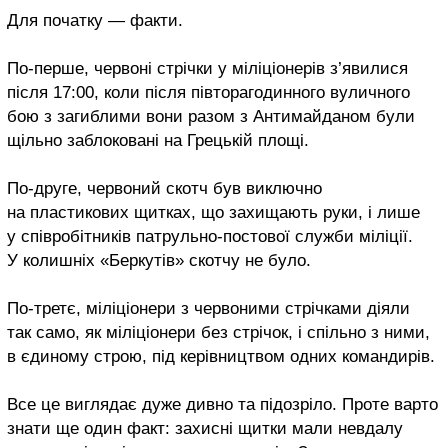
Для початку — факти.
По-перше, червоні стрічки у міліціонерів з’явилися
після 17:00, коли після півторагодинного вуличного
бою з загиблими вони разом з Антимайданом були
щільно заблоковані на Грецькій площі.
По-друге, червоний скотч був виключно
на пластикових щитках, що захищають руки, і лише
у співробітників патрульно-постової служби міліції.
У колишніх «Беркутів» скотчу не було.
По-третє, міліціонери з червоними стрічками діяли
так само, як міліціонери без стрічок, і спільно з ними,
в єдиному строю, під керівництвом одних командирів.
Все це виглядає дуже дивно та підозріло. Проте варто
знати ще один факт: захисні щитки мали невдалу