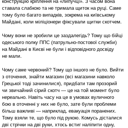
конструкцію кріплення на «липучці». З часом вона
ставала слабкою та не тримала щиток на руці. Саме
тому було багато випадків, зокрема на київському
Майдані, коли міліціонери фіксували щитки скотчем.
Чому вони не зробили це заздалегідь? Тому що бійці
одеського полку ППС (патрульно-постової служби)
на Майдані в Києві не були і відповідного досвіду
не мали.
Чому саме червоний? Тому що іншого не було. Вийти
з оточення, знайти магазин (всі магазини навколо
Грецької тоді зачинилися), придбати там прозорий
чи звичайний сірий скотч — це на той момент було
нереально. Навіть часу на це в умовах вуличного
бою в оточенні у них не було, зате були проблеми
більш важливі — наприклад, евакуація поранених.
Тому взяли те, що було під рукою. Комусь дісталися
дві стрічки на дві руки, хтось встиг наліпити одну,