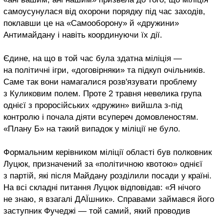
самоусунулася від охорони порядку під час заходів,
поклавши це на «Самооборону» й «дружини»
Антимайдану і навіть координуючи їх дії.
Єдине, на що в той час була здатна міліція —
на політичні ігри, «договірняки» та підкуп очільників.
Саме так вони намагалися розв'язувати проблему
з Куликовим полем. Проте 2 травня невелика група
однієї з проросійських «дружин» вийшла з-під
контролю і почала діяти всупереч домовленостям.
«Плану Б» на такий випадок у міліції не було.
Формальним керівником міліції області був полковник
Луцюк, призначений за «політичною квотою» однієї
з партій, які після Майдану розділили посади у країні.
На всі складні питання Луцюк відповідав: «Я нічого
не знаю, я взагалі ДАЇшник». Справами займався його
заступник Фучеджі — той самий, який проводив