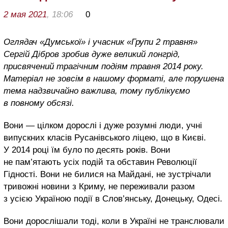
2 мая 2021
, 18:06
0
Оглядач «Думської» і учасник «Групи 2 травня»
Сергій Дібров зробив дуже великий лонгрід,
присвячений трагічним подіям травня 2014 року.
Матеріал не зовсім в нашому форматі, але порушена
тема надзвичайно важлива, тому публікуємо
в повному обсязі.
Вони — цілком дорослі і дуже розумні люди, учні
випускних класів Русанівського ліцею, що в Києві.
У 2014 році їм було по десять років. Вони
не пам’ятають усіх подій та обставин Революції
Гідності. Вони не билися на Майдані, не зустрічали
тривожні новини з Криму, не переживали разом
з усією Україною події в Слов’янську, Донецьку, Одесі.
Вони дорослішали тоді, коли в Україні не транслювали