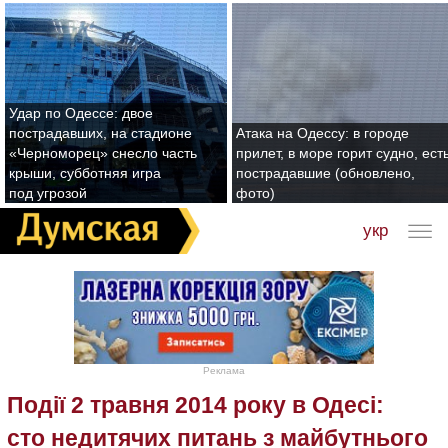
Удар по Одессе: двое
пострадавших, на стадионе
Атака на Одессу: в городе
«Черноморец» снесло часть
прилет, в море горит судно, ест
крыши, субботняя игра
пострадавшие (обновлено,
под угрозой
фото)
укр
Реклама
Події 2 травня 2014 року в Одесі:
сто недитячих питань з майбутнього