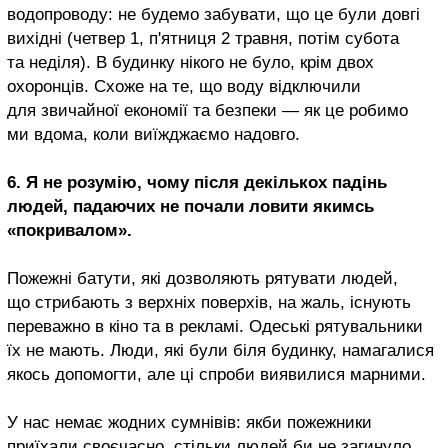
водопроводу: не будемо забувати, що це були довгі
вихідні (четвер 1, п'ятниця 2 травня, потім субота
та неділя). В будинку нікого не було, крім двох
охоронців. Схоже на те, що воду відключили
для звичайної економії та безпеки — як це робимо
ми вдома, коли виїжджаємо надовго.
6. Я не розумію, чому після декількох падінь
людей, падаючих не почали ловити якимсь
«покривалом».
Пожежні батути, які дозволяють рятувати людей,
що стрибають з верхніх поверхів, на жаль, існують
переважно в кіно та в рекламі. Одеські рятувальники
їх не мають. Люди, які були біля будинку, намагалися
якось допомогти, але ці спроби виявилися марними.
У нас немає жодних сумнівів: якби пожежники
приїхали своєчасно, стільки людей би не загинуло.