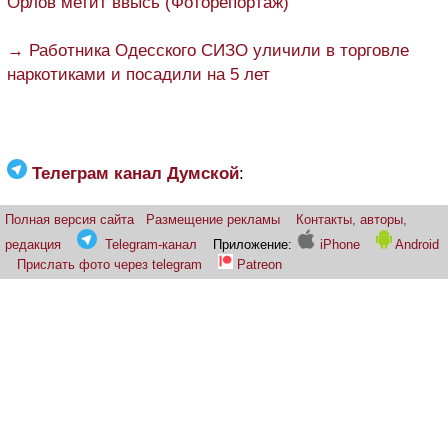
Орлов метит ввысь (Фоторепортаж)
→ Работника Одесского СИЗО уличили в торговле
наркотиками и посадили на 5 лет
Телеграм канал Думской
:
Полная версия сайта
Размещение рекламы
Контакты, авторы,
редакция
Telegram-канал
Приложение:
iPhone
Android
Прислать фото через telegram
Patreon