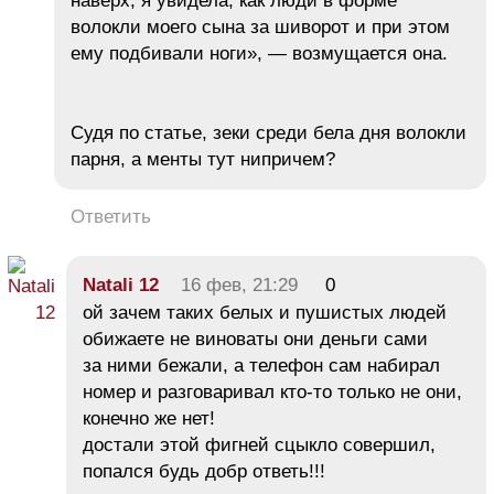
наверх, я увидела, как люди в форме
волокли моего сына за шиворот и при этом
ему подбивали ноги», — возмущается она.
Судя по статье, зеки среди бела дня волокли
парня, а менты тут нипричем?
Ответить
Natali 12
16 фев, 21:29
0
ой зачем таких белых и пушистых людей
обижаете не виноваты они деньги сами
за ними бежали, а телефон сам набирал
номер и разговаривал кто-то только не они,
конечно же нет!
достали этой фигней сцыкло совершил,
попался будь добр ответь!!!