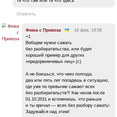
те что там или те что здесь
Ответить
Фима c Привоза
16 фев, 19:58
+1
Вобщем нужно сажать
без разберательства, или будет
хороший пример для других
«предпреимчевых лиц» (с)
А не боишься, что чеез полгода,
два или пять лет попадешь в ситуацию,
где уже по привычке сажают всех
без разбирательств?! Как чехов после
01.10.2011 и вспомнишь, что раньше
и ты кричал — всех без разбору сажать!
Задумайся над этим!