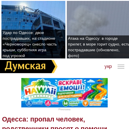
Удар по Одессе: двое
пострадавших, на стадионе
Атака на Одессу: в городе
«Черноморец» снесло часть
прилет, в море горит судно, ест
крыши, субботняя игра
пострадавшие (обновлено,
под угрозой
фото)
укр
Реклама
Одесса: пропал человек,
родственники просят о помощи